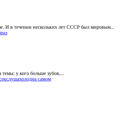
е. И в течении нескольких лет СССР был мировым...
браз
емы: у кого больше зубов,...
секс
душа
холод
на самом