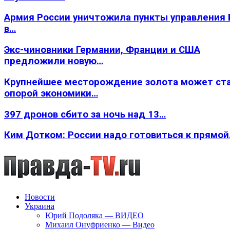
Армия России уничтожила пункты управления
в…
Экс-чиновники Германии, Франции и США
предложили новую…
Крупнейшее месторождение золота может ст
опорой экономики…
397 дронов сбито за ночь над 13…
Ким Дотком: России надо готовиться к прямо
Новости
Украина
Юрий Подоляка — ВИДЕО
Михаил Онуфриенко — Видео