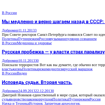
В России
Мы медленно и верно шагаем назад в СССР: 
Добромир
11.11.2013
3
При Совете ректоров Санкт-Петербурга появился Совет по идеол
Политика
Путин
режим
Россия
вузы
манипуляция сознанием
В России
Медицина и здоровье
Русская пробежка — у власти страх парализу
Добромир
10.11.2013
30
Поискали террористов Вот как вы думаете, где обычно все терр
власть
жизнь
Политика
режим
идиотизм
русский марш
зож
В России
Видео
Исповедь судьи. Вторая часть.
Добромир
24.09.2013
22.12.2013
0
Дмитрий Новиков единственный в мире судья, который оказался 
судья
воровство
закон
коррупция
Политика
Путин
режим
Россия
Наука и Техника
История. Запретная археология.