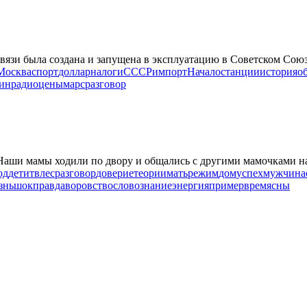
вязи была создана и запущена в эксплуатацию в Советском Союз
Москва
спорт
доллар
налоги
СССР
импорт
Начало
станции
история
о
ин
радио
цены
марс
разговор
Наши мамы ходили по двору и общались с другими мамочками на т
од
дети
тв
лес
разговор
доверие
теории
мать
режим
дом
успех
мужчина
знь
шок
правда
воровство
слово
знание
энергия
пример
время
сны