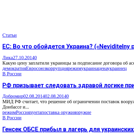
Статьи
ЕС: Во что обойдется Украина? («Neviditelny p
Лика
27.10.2014
0
Какую цену заплатили украинцы за подписание договора об ас
демократия
Евросоюз
коррупция
режим
украина
цена
украинец
В России
РФ призывает следовать здравой логике пр
Добромир
02.08.2014
02.08.2014
0
МИД РФ считает, что решение об ограничении поставок воору
Донбассе и...
режим
Россия
хунта
поставка оружия
оружие
В России
Генсек ОБСЕ прибыл в лагерь для украински