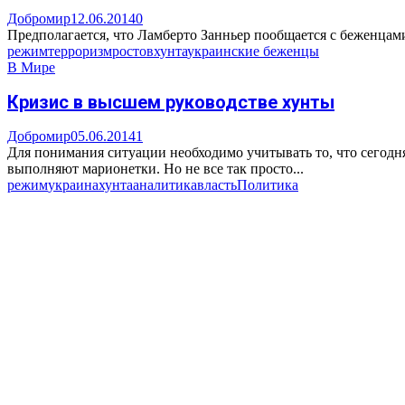
Добромир
12.06.2014
0
Предполагается, что Ламберто Занньер пообщается с беженцами
режим
терроризм
ростов
хунта
украинские беженцы
В Мире
Кризис в высшем руководстве хунты
Добромир
05.06.2014
1
Для понимания ситуации необходимо учитывать то, что сегодн
выполняют марионетки. Но не все так просто...
режим
украина
хунта
аналитика
власть
Политика