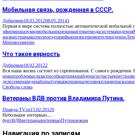
Мобильная связь, рожденная в СССР.
Добромир
18.03.2012
08.05.2014
3
Первая в мире система полностью автоматической мобильной с
эфир
мир
разум
яд
мобильник
режим
автомат
мода
система
видения
жизни
страны
колхоз
поезд
тарифы
кризис
пример
телевидение
Лен
Мировоззрение
Что такое верность
Добромир
18.02.2012
2
Вся наша жизнь состоит из соревнования. С самого рождения. 
инки
проблемы
глаза
способ
картинки
раб
деньги
счастье
крест
разв
деле
семинар
еда
чай
опыт
семья
женщины
человек
план
вера
сказ
жи
Свобода слова
Ветераны ВДВ против Владимира Путина.
Правда-TV.ru
15.02.2012
0
Небольшое интервью....
бунт
ВДВ
ветераны
интервью
Путин
режим
Навигация по записям