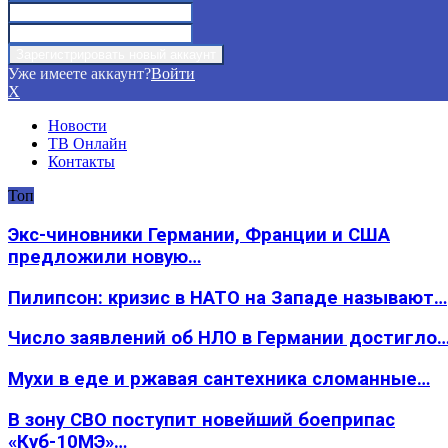
Уже имеете аккаунт?
Войти
X
Новости
ТВ Онлайн
Контакты
Топ
Экс-чиновники Германии, Франции и США
предложили новую…
Пилипсон: кризис в НАТО на Западе называют…
Число заявлений об НЛО в Германии достигло
Мухи в еде и ржавая сантехника сломанные…
В зону СВО поступит новейший боеприпас
«Куб-10МЭ»…