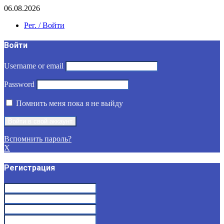
06.08.2026
Рег. / Войти
Войти
Username or email
Password
Помнить меня пока я не выйду
Вспомнить пароль?
X
Регистрация