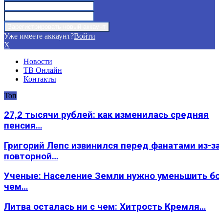
Уже имеете аккаунт?
Войти
X
Новости
ТВ Онлайн
Контакты
Топ
27,2 тысячи рублей: как изменилась средняя
пенсия…
Григорий Лепс извинился перед фанатами из-з
повторной…
Ученые: Население Земли нужно уменьшить б
чем…
Литва осталась ни с чем: Хитрость Кремля…