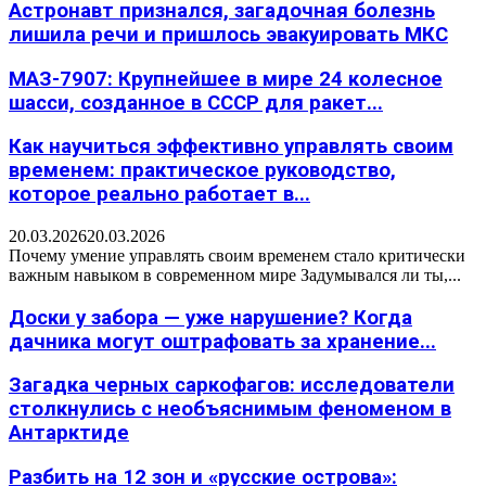
Астронавт признался, загадочная болезнь
лишила речи и пришлось эвакуировать МКС
МАЗ-7907: Крупнейшее в мире 24 колесное
шасси, созданное в СССР для ракет...
Как научиться эффективно управлять своим
временем: практическое руководство,
которое реально работает в...
20.03.2026
20.03.2026
Почему умение управлять своим временем стало критически
важным навыком в современном мире Задумывался ли ты,...
Доски у забора — уже нарушение? Когда
дачника могут оштрафовать за хранение...
Загадка черных саркофагов: исследователи
столкнулись с необъяснимым феноменом в
Антарктиде
Разбить на 12 зон и «русские острова»: