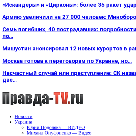
«Искандеры» и «Цирконы»: более 35 ракет уда
Армию увеличили на 27 000 человек: Минобор
Семь погибших, 40 пострадавших: подробности
по…
Мишустин анонсировал 12 новых курортов в р
Москва готова к переговорам по Украине, но…
Несчастный случай или преступление: СК назв
две…
Новости
Украина
Юрий Подоляка — ВИДЕО
Михаил Онуфриенко — Видео