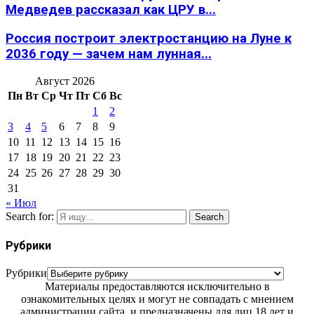
Медведев рассказал как ЦРУ в...
Россия построит электростанцию на Луне к
2036 году — зачем нам лунная...
Август 2026
Пн
Вт
Ср
Чт
Пт
Сб
Вс
1
2
3
4
5
6
7
8
9
10
11
12
13
14
15
16
17
18
19
20
21
22
23
24
25
26
27
28
29
30
31
« Июл
Search for:
Search
Рубрики
Рубрики
Материалы предоставляются исключительно в
ознакомительных целях и могут не совпадать с мнением
администрации сайта, и предназначены для лиц 18 лет и