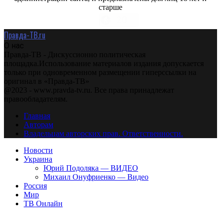
старше
Правда-ТВ.ru
О нас
Правда-ТВ - Дискуссионно политическая
площадка.Использование материалов издания допускается
только при одновременном размещении гиперссылки на
оригинал в «Правда-ТВ»
@2023 - www.pravda-tv.ru. Все права принадлежат
правообладателям.
Главная
Авторам
Владельцам авторских прав. Ответственности.
Новости
Украина
Юрий Подоляка — ВИДЕО
Михаил Онуфриенко — Видео
Россия
Мир
ТВ Онлайн