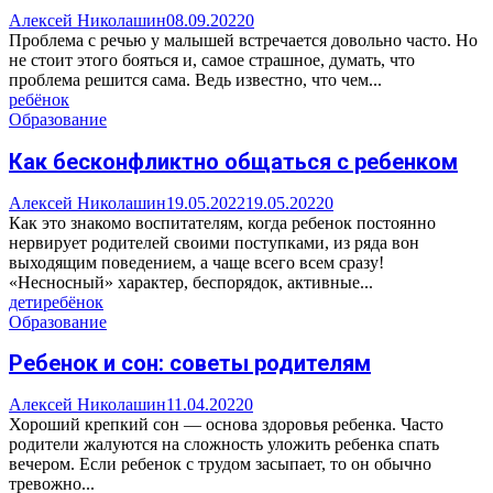
Алексей Николашин
08.09.2022
0
Проблема с речью у малышей встречается довольно часто. Но
не стоит этого бояться и, самое страшное, думать, что
проблема решится сама. Ведь известно, что чем...
ребёнок
Образование
Как бесконфликтно общаться с ребенком
Алексей Николашин
19.05.2022
19.05.2022
0
Как это знакомо воспитателям, когда ребенок постоянно
нервирует родителей своими поступками, из ряда вон
выходящим поведением, а чаще всего всем сразу!
«Несносный» характер, беспорядок, активные...
дети
ребёнок
Образование
Ребенок и сон: советы родителям
Алексей Николашин
11.04.2022
0
Хороший крепкий сон — основа здоровья ребенка. Часто
родители жалуются на сложность уложить ребенка спать
вечером. Если ребенок с трудом засыпает, то он обычно
тревожно...