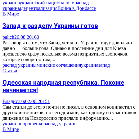
украина
украинский национализм
распад
украины
децентрализация
Война в Донбассе
В Мире
Запад к разделу Украины готов
palich
26.08.2016
0
Разговоры о том, что Запад устал от Украины идут довольно
давно — больше года. Однако в последние дни для Киева
прозвенело сразу несколько весьма неприятных звоночков,
которые говорят о том,...
распад украины
минские соглашения
украина
запад
Статьи
Одесская народная республика. Похоже
начинается!
Владислав
02.06.2015
1
Сам статьи до этого почти не писал, в основном копипастил с
других источников, но сегодня мне, как одному из участников
движения за Новороссию прислали информацию,...
украина
порошенко
распад украины
В Мире