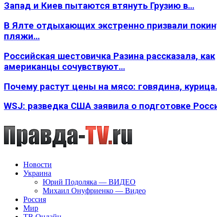
Запад и Киев пытаются втянуть Грузию в…
В Ялте отдыхающих экстренно призвали покин
пляжи…
Российская шестовичка Разина рассказала, как
американцы сочувствуют…
Почему растут цены на мясо: говядина, курица
WSJ: разведка США заявила о подготовке Росс
Новости
Украина
Юрий Подоляка — ВИДЕО
Михаил Онуфриенко — Видео
Россия
Мир
ТВ Онлайн