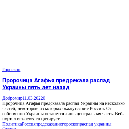
Гороскоп
Пророчица Агафья предрекала распад
Украины пять лет назад
Добромир
11.03.2022
0
Пророчица Агафья предсказала распад Украины на несколько
частей, некоторые из которых окажутся вне России. От
собственно Украины останется лишь центральная часть. Веб-
портал omsnews. ru цитирует...
Политика
Россия
предсказание
гороскоп
распад украины