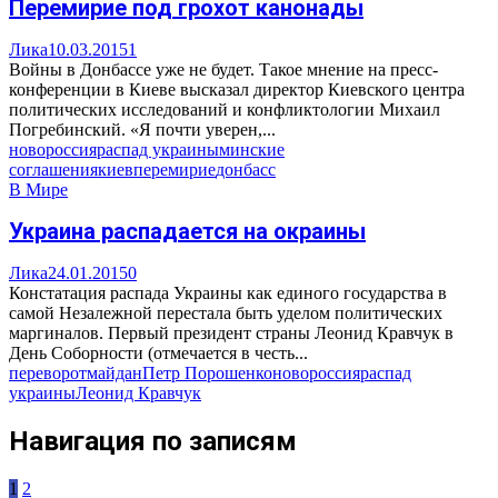
Перемирие под грохот канонады
Лика
10.03.2015
1
Войны в Донбассе уже не будет. Такое мнение на пресс-
конференции в Киеве высказал директор Киевского центра
политических исследований и конфликтологии Михаил
Погребинский. «Я почти уверен,...
новороссия
распад украины
минские
соглашения
киев
перемирие
донбасс
В Мире
Украина распадается на окраины
Лика
24.01.2015
0
Констатация распада Украины как единого государства в
самой Незалежной перестала быть уделом политических
маргиналов. Первый президент страны Леонид Кравчук в
День Соборности (отмечается в честь...
переворот
майдан
Петр Порошенко
новороссия
распад
украины
Леонид Кравчук
Навигация по записям
1
2