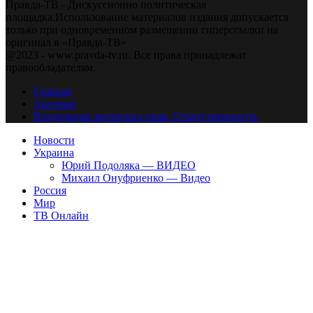
Правда-ТВ - Дискуссионно политическая
площадка.Использование материалов издания допускается
только при одновременном размещении гиперссылки на
оригинал в «Правда-ТВ»
@2023 - www.pravda-tv.ru. Все права принадлежат
правообладателям.
Главная
Авторам
Владельцам авторских прав. Ответственности.
Новости
Украина
Юрий Подоляка — ВИДЕО
Михаил Онуфриенко — Видео
Россия
Мир
ТВ Онлайн