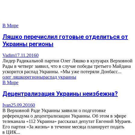
В Мире
Ляшко перечислил готовые отделиться от
Украины регионы
Vadim
17.11.2016
0
Лидер Радикальной партии Олег Ляшко в кулуарах Верховной
Рады в четверг заявил, что в случае победы третьего Майдана
ускорится распад Украины. «Мы уже потеряли Донбасс...
олег ляшко
регионы
распад украины
В Мире
Децентрализация Украины неизбежна?
Ivan
25.09.2016
0
В Верховной Раде Украины заявили о подготовке
референдума о децентрализации Украины. Об этом в эфире
телеканала «112 Украина» рассказал депутат Евгений Мураев.
Его партия «За жизнь» в течение месяца планирует подать
в ЦИК...