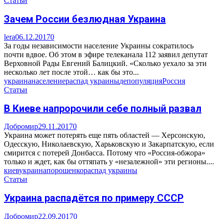
Статьи
Зачем России безлюдная Украина
lera
06.12.2017
0
За годы независимости население Украины сократилось
почти вдвое. Об этом в эфире телеканала 112 заявил депутат
Верховной Рады Евгений Балицкий. «Сколько уехало за эти
несколько лет после этой… как бы это...
украина
население
распад украины
депопуляция
Россия
Статьи
В Киеве напророчили себе полный развал
Добромир
29.11.2017
0
Украина может потерять еще пять областей — Херсонскую,
Одесскую, Николаевскую, Харьковскую и Закарпатскую, если
смирится с потерей Донбасса. Потому что «Россия-обжора»
только и ждет, как бы оттяпать у «незалежной» эти регионы....
киев
украина
порошенко
распад украины
Статьи
Украина распадётся по примеру СССР
Добромир
22.09.2017
0