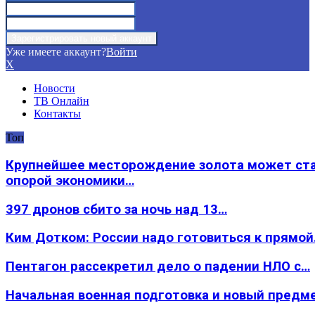
Уже имеете аккаунт?
Войти
X
Новости
ТВ Онлайн
Контакты
Топ
Крупнейшее месторождение золота может ст
опорой экономики…
397 дронов сбито за ночь над 13…
Ким Дотком: России надо готовиться к прямо
Пентагон рассекретил дело о падении НЛО с…
Начальная военная подготовка и новый предм