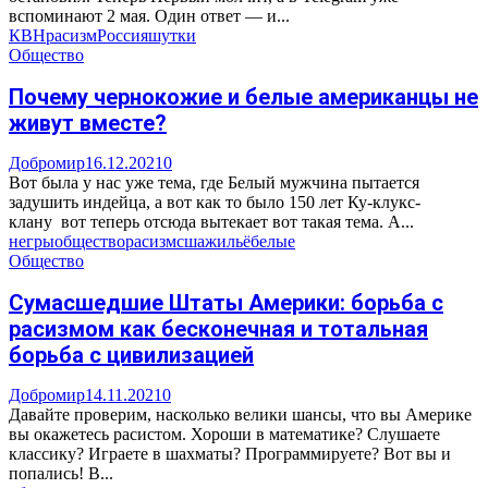
вспоминают 2 мая. Один ответ — и...
КВН
расизм
Россия
шутки
Общество
Почему чернокожие и белые американцы не
живут вместе?
Добромир
16.12.2021
0
Вот была у нас уже тема, где Белый мужчина пытается
задушить индейца, а вот как то было 150 лет Ку-клукс-
клану вот теперь отсюда вытекает вот такая тема. А...
негры
общество
расизм
сша
жильё
белые
Общество
Сумасшедшие Штаты Америки: борьба с
расизмом как бесконечная и тотальная
борьба с цивилизацией
Добромир
14.11.2021
0
Давайте проверим, насколько велики шансы, что вы Америке
вы окажетесь расистом. Хороши в математике? Слушаете
классику? Играете в шахматы? Программируете? Вот вы и
попались! В...