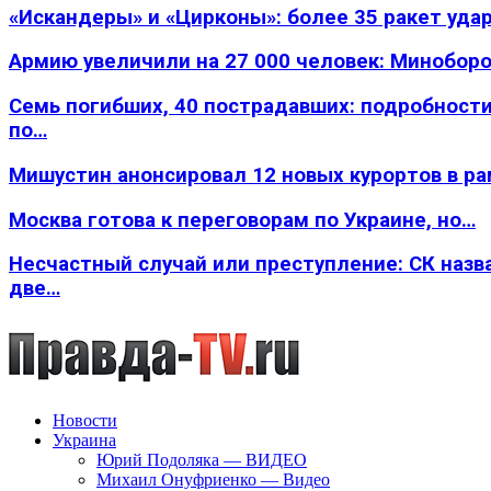
«Искандеры» и «Цирконы»: более 35 ракет уда
Армию увеличили на 27 000 человек: Минобор
Семь погибших, 40 пострадавших: подробности
по…
Мишустин анонсировал 12 новых курортов в р
Москва готова к переговорам по Украине, но…
Несчастный случай или преступление: СК назв
две…
Новости
Украина
Юрий Подоляка — ВИДЕО
Михаил Онуфриенко — Видео