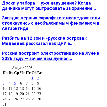
Доски у забора — уже нарушение? Когда
дачника могут оштрафовать за хранение...
Загадка черных саркофагов: исследователи
столкнулись с необъяснимым феноменом в
Антарктиде
Разбить на 12 зон и «русские острова»:
Медведев рассказал как ЦРУ в...
Россия построит электростанцию на Луне к
2036 году — зачем нам лунная...
Август 2026
Пн
Вт
Ср
Чт
Пт
Сб
Вс
1
2
3
4
5
6
7
8
9
10
11
12
13
14
15
16
17
18
19
20
21
22
23
24
25
26
27
28
29
30
31