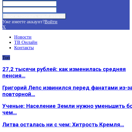
Уже имеете аккаунт?
Войти
X
Новости
ТВ Онлайн
Контакты
Топ
27,2 тысячи рублей: как изменилась средняя
пенсия…
Григорий Лепс извинился перед фанатами из-з
повторной…
Ученые: Население Земли нужно уменьшить б
чем…
Литва осталась ни с чем: Хитрость Кремля…