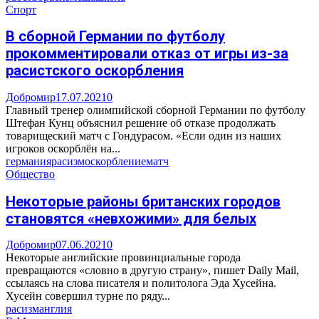
Спорт
В сборной Германии по футболу
прокомментировали отказ от игры из-за
расистского оскорбления
Добромир
17.07.2021
0
Главный тренер олимпийской сборной Германии по футболу
Штефан Кунц объяснил решение об отказе продолжать
товарищеский матч с Гондурасом. «Если один из наших
игроков оскорблён на...
германия
расизм
оскорбление
матч
Общество
Некоторые районы британских городов
становятся «невхожими» для белых
Добромир
07.06.2021
0
Некоторые английские провинциальные города
превращаются «словно в другую страну», пишет Daily Mail,
ссылаясь на слова писателя и политолога Эда Хусейна.
Хусейн совершил турне по ряду...
расизм
англия