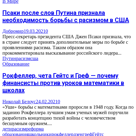
В Мире
Псаки после слов Путина признала
необходимость борьбы с расизмом в США
Добромир
19.03.2021
0
Пресс-секретарь президента США Джен Псаки признала, что
в стране следует принять дополнительные меры по борьбе с
проявлениями расизма. Таким образом она
прокомментировала высказывание российского лидера...
Путин
расизм
сша
Образование
Рокфеллер, чета Гейтс и Греф — почему
финансисты против уроков математики в
школах
Николай Белоус
24.02.2021
0
«Уши» борьбы с математиками проросли в 1948 году. Когда по
заданию Рокфеллера лучшим умам ученых мужей поручили
разработать концепцию тихой войны с человечеством
бесшумным оружием....
дети
расизм
реформа
образования
школьники
рокфеллер
дзен
греф
Гейтс