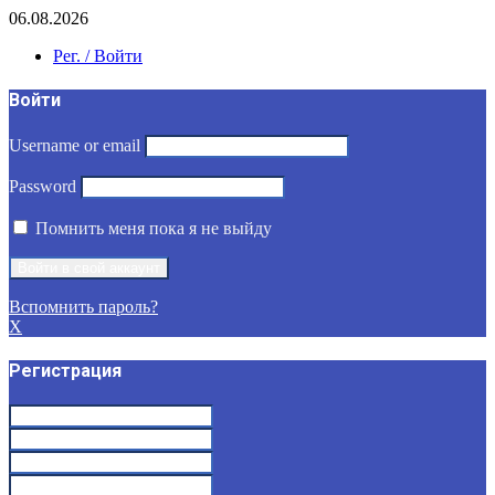
06.08.2026
Рег. / Войти
Войти
Username or email
Password
Помнить меня пока я не выйду
Вспомнить пароль?
X
Регистрация