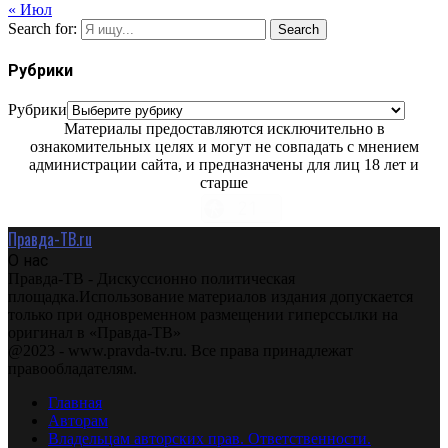
« Июл
Search for:
Search
Рубрики
Рубрики
Материалы предоставляются исключительно в
ознакомительных целях и могут не совпадать с мнением
администрации сайта, и предназначены для лиц 18 лет и
старше
Правда-ТВ.ru
О нас
Правда-ТВ - Дискуссионно политическая
площадка.Использование материалов издания допускается
только при одновременном размещении гиперссылки на
оригинал в «Правда-ТВ»
@2023 - www.pravda-tv.ru. Все права принадлежат
правообладателям.
Главная
Авторам
Владельцам авторских прав. Ответственности.