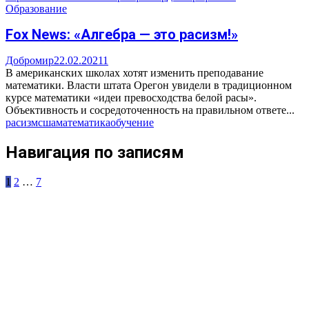
Образование
Fox News: «Алгебра — это расизм!»
Добромир
22.02.2021
1
В американских школах хотят изменить преподавание
математики. Власти штата Орегон увидели в традиционном
курсе математики «идеи превосходства белой расы».
Объективность и сосредоточенность на правильном ответе...
расизм
сша
математика
обучение
Навигация по записям
1
2
…
7