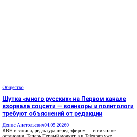
Общество
Шутка «много русских» на Первом канале
взорвала соцсети — военкоры и политологи
требуют объяснений от редакции
Денис Анатольевич
04.05.2026
0
КВН в записи, редактура перед эфиром — и никто не
остановил. Теперь Первый молчит, а в Telegram уже