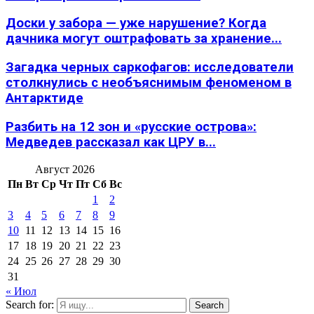
Доски у забора — уже нарушение? Когда
дачника могут оштрафовать за хранение...
Загадка черных саркофагов: исследователи
столкнулись с необъяснимым феноменом в
Антарктиде
Разбить на 12 зон и «русские острова»:
Медведев рассказал как ЦРУ в...
Август 2026
Пн
Вт
Ср
Чт
Пт
Сб
Вс
1
2
3
4
5
6
7
8
9
10
11
12
13
14
15
16
17
18
19
20
21
22
23
24
25
26
27
28
29
30
31
« Июл
Search for:
Search