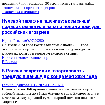
превысил 7 млн долларов. 30 тысяч тонн за январь-май...
экономика
экспорт
пшеница
зерно
Экономика и Финансы
Нулевой тариф на пшеницу: временный
подарок рынка или начало новой эпохи для
российских аграриев
Ирина Быкова
09.07.2025
0
С 9 июля 2024 года Россия впервые с июня 2021 года
отменила экспортную пошлину на пшеницу — одну из
ключевых культур в зерновом экспорте страны....
В России
экономика
пшеница
В России
В России запретили экспортировать
твёрдую пшеницу до конца мая 2024 года
Галина Ерзикова
11.12.2023
11.12.2023
0
Правительство РФ приняло решение о запрете экспорта
твёрдой пшеницы до 31 мая будущего года. Экспорт зерна в
качестве международной гуманитарной помощи под этот
запрет не...