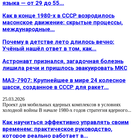
языка — от 29 до 55...
Как в конце 1980-х в СССР возродилось
масонское движение: скрытые процессы,
международные...
Почему в детстве лето длилось вечно:
Учёный нашёл ответ в том, как...
Астронавт признался, загадочная болезнь
лишила речи и пришлось эвакуировать МКС
МАЗ-7907: Крупнейшее в мире 24 колесное
шасси, созданное в СССР для ракет...
25.03.2026
Проект для мобильных ядерных комплексов в условиях
холодной войны В начале 1980-х годов стратегия ядерного...
Как научиться эффективно управлять своим
временем: практическое руководство,
которое реально работает в...