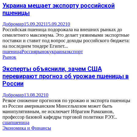
Украина мешает экспорту российской
пшеницы
Добромир
15.09.2021
15.09.2021
0
Российская пшеница подорожала на внешних рынках до
семилетнего максимума. Это делает уязвимыми экспортные
поставки и ставит под вопрос доходы российского бюджета:
на последнем тендере Египет...
пшеница
Россия
рынок
украина
экспорт
Рынок
Эксперты объяснили, зачем США
перевирают прогноз об урожае пшеницы в
России
Добромир
13.08.2021
0
Резкое снижение прогнозов по урожаю и экспорта пшеницы
из России американским Минсельхозом может быть
манипулятивным, не исключает Ибрагим Рамазанов,
профессор базовой кафедры торговой политики РЭУ...
сша
пшеница
Экономика и Финансы