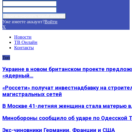
Уже имеете аккаунт?
Войти
X
Новости
ТВ Онлайн
Контакты
Топ
Украине в новом британском проекте предлож
«ядерный…
«Россети» получат инвестнадбавку на строите
магистральных сетей
В Москве 41-летняя женщина стала матерью в
Минобороны сообщило об ударе по Одесской 
Экс-чиновники Германии, Франции и США