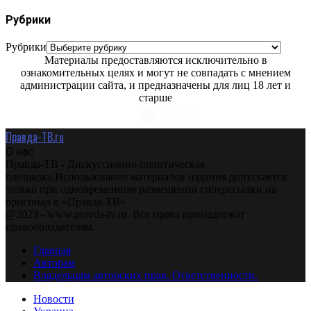
Рубрики
Рубрики
Материалы предоставляются исключительно в
ознакомительных целях и могут не совпадать с мнением
администрации сайта, и предназначены для лиц 18 лет и
старше
Правда-ТВ.ru
О нас
Правда-ТВ - Дискуссионно политическая
площадка.Использование материалов издания допускается
только при одновременном размещении гиперссылки на
оригинал в «Правда-ТВ»
@2023 - www.pravda-tv.ru. Все права принадлежат
правообладателям.
Главная
Авторам
Владельцам авторских прав. Ответственности.
Новости