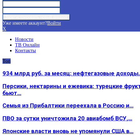
Уже имеете аккаунт?
Войти
X
Новости
ТВ Онлайн
Контакты
Топ
934 млрд руб. за месяц: нефтегазовые доходы
Персики, нектарины и ежевика: турецкие фрук
бьют…
Семья из Прибалтики переехала в Россию и…
ПВО за сутки уничтожила 20 авиабомб ВСУ,…
Японские власти вновь не упомянули США в…