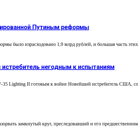
циированной Путиным реформы
еформы было израсходовано 1,9 млрд рублей, и большая часть этих
й истребитель негодным к испытаниям
 F-35 Lighting II готовым к войне Новейший истребитель США, с
орвать замкнутый круг, преследовавший и его предшественнико