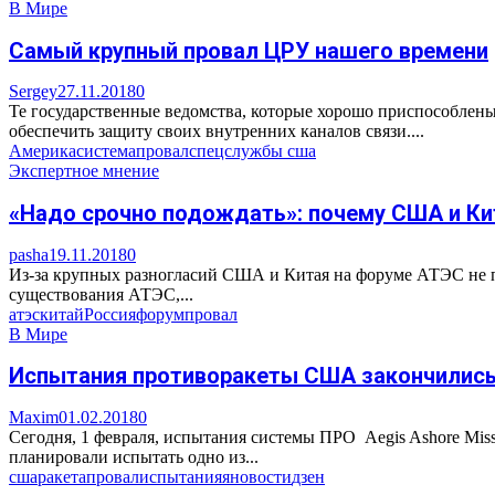
В Мире
Самый крупный провал ЦРУ нашего времени
Sergey
27.11.2018
0
Те государственные ведомства, которые хорошо приспособлены
обеспечить защиту своих внутренних каналов связи....
Америка
система
провал
спецслужбы сша
Экспертное мнение
«Надо срочно подождать»: почему США и Ки
pasha
19.11.2018
0
Из-за крупных разногласий США и Китая на форуме АТЭС не п
существования АТЭС,...
атэс
китай
Россия
форум
провал
В Мире
Испытания противоракеты США закончились
Maxim
01.02.2018
0
Сегодня, 1 февраля, испытания системы ПРО Aegis Ashore Mis
планировали испытать одно из...
сша
ракета
провал
испытания
яновости
дзен