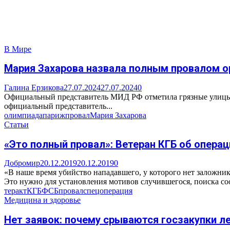
В Мире
Мария Захарова назвала полным провалом о
Галина Ерзикова
27.07.2024
27.07.2024
0
Официальный представитель МИД РФ отметила грязные улицы, 
официальный представитель...
олимпиада
париж
провал
Мария Захарова
Статьи
«Это полный провал»: Ветеран КГБ об опера
Добромир
20.12.2019
20.12.2019
0
«В наше время убийство нападавшего, у которого нет заложник
Это нужно для установления мотивов случившегося, поиска соо
теракт
КГБ
ФСБ
провал
спецоперация
Медицина и здоровье
Нет заявок: почему срываются госзакупки л