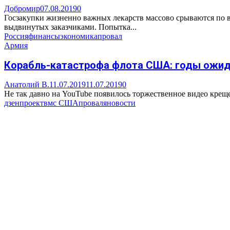
Добромир
07.08.2019
0
Госзакупки жизненно важных лекарств массово срываются по в
выдвинутых заказчиками. Попытка...
Россия
финансы
экономика
провал
Армия
Корабль-катастрофа флота США: годы ожид
Анатолий В.
11.07.2019
11.07.2019
0
Не так давно на YouTube появилось торжественное видео креще
дзен
проект
вмс США
провал
яновости