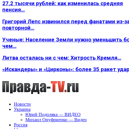
27,2 тысячи рублей: как изменилась средняя
пенсия…
Григорий Лепс извинился перед фанатами из-з
повторной…
Ученые: Население Земли нужно уменьшить б
чем…
Литва осталась ни с чем: Хитрость Кремля…
«Искандеры» и «Цирконы»: более 35 ракет уда
Новости
Украина
Юрий Подоляка — ВИДЕО
Михаил Онуфриенко — Видео
Россия