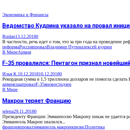
Экономика и Финансы
Ведомство Кудрина указало на провал ини
Ruslan
13.12.2018
0
В частности, речь идет о том, что за три года на проведение р
реформа
Россия
провал
Владимир Путин
алексей кудрин
В Мире
Армия
F-35 провалился: Пентагон признал новейши
Илья К.
10.12.2018
10.12.2018
0
Рекордная сумма в 1,5 триллиона долларов не помогла сделать
армия
сша
провал
F-35
яновости
дзен
В Мире
Макрон теряет Францию
selena
29.11.2018
0
Президенту Франции Эмманюэлю Макрону никак не удается раз
Эмманюэль Макрон хвалился...
франция
провал
эмманюэль макрон
кризис
Политика