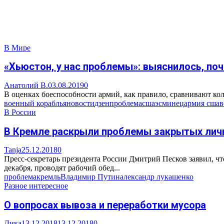
В Мире
«Хьюстон, у нас проблемы»: выяснилось, по
Анатолий В.
03.08.2019
0
В оценках боеспособности армий, как правило, сравнивают коли
военный корабль
яновости
дзен
проблема
сша
эсминец
армия сша
в
В России
В Кремле раскрыли проблемы закрытых личн
Tanja
25.12.2018
0
Пресс-секретарь президента России Дмитрий Песков заявил, ч
декабря, проводят рабочий обед...
проблема
кремль
Владимир Путин
александр лукашенко
Разное интересное
О вопросах вывоза и переработки мусора
Лика
13.12.2018
13.12.2018
0