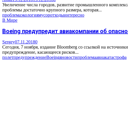
Увеличение числа городов, развитие промышленного комплекса
проблемы достаточно крупного размера, которая...
проблема
экология
мусор
отходы
интересно
В Мире
Boeing предупредит авиакомпании об опасн
Sergey
07.11.2018
0
Сегодня, 7 ноября, издание Bloomberg со ссылкой на источни
предупреждение, касающееся рисков...
полет
предупреждение
Boeing
яновости
проблема
авиакатастрофа