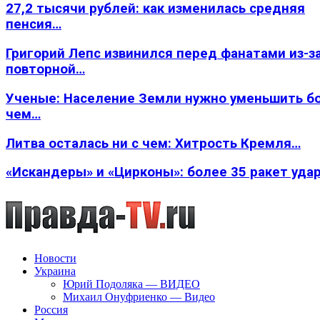
27,2 тысячи рублей: как изменилась средняя
пенсия…
Григорий Лепс извинился перед фанатами из-з
повторной…
Ученые: Население Земли нужно уменьшить б
чем…
Литва осталась ни с чем: Хитрость Кремля…
«Искандеры» и «Цирконы»: более 35 ракет уда
Новости
Украина
Юрий Подоляка — ВИДЕО
Михаил Онуфриенко — Видео
Россия