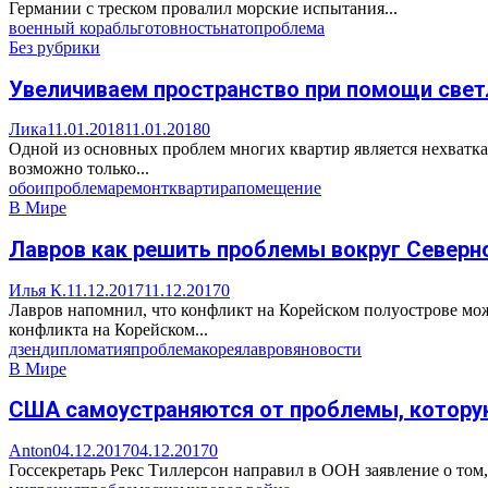
Германии с треском провалил морские испытания...
военный корабль
готовность
нато
проблема
Без рубрики
Увеличиваем пространство при помощи свет
Лика
11.01.2018
11.01.2018
0
Одной из основных проблем многих квартир является нехватка
возможно только...
обои
проблема
ремонт
квартира
помещение
В Мире
Лавров как решить проблемы вокруг Северн
Илья К.
11.12.2017
11.12.2017
0
Лавров напомнил, что конфликт на Корейском полуострове мо
конфликта на Корейском...
дзен
дипломатия
проблема
корея
лавров
яновости
В Мире
США самоустраняются от проблемы, котору
Anton
04.12.2017
04.12.2017
0
Госсекретарь Рекс Тиллерсон направил в ООН заявление о том, 