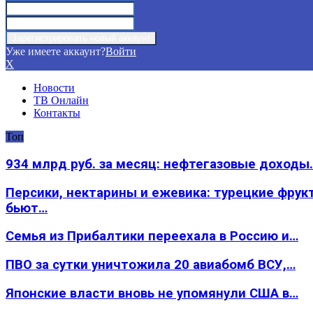
Уже имеете аккаунт?
Войти
X
Новости
ТВ Онлайн
Контакты
Топ
934 млрд руб. за месяц: нефтегазовые доходы
Персики, нектарины и ежевика: турецкие фрук
бьют…
Семья из Прибалтики переехала в Россию и…
ПВО за сутки уничтожила 20 авиабомб ВСУ,…
Японские власти вновь не упомянули США в…