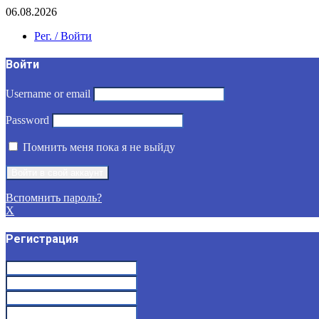
06.08.2026
Рег. / Войти
Войти
Username or email
Password
Помнить меня пока я не выйду
Вспомнить пароль?
X
Регистрация