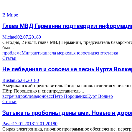
В Мире
Глава МВД Германии подтвердил информацию
Michael
02.07.2018
0
Сегодня, 2 июля, глава МВД Германии, председатель баварско
был...
проблема
Мигранты
ангела меркель
яновости
дзен
отставка
Статьи
Не лебединая и совсем не песнь Курта Волке
Ruslan
26.01.2018
0
Американский представитель Госдепа вновь отличился нелепым
Пётр Порошенко и спецпредставитель...
встреча
проблема
донбасс
Петр Порошенко
Курт Волкер
Статьи
Затыкать пробоины деньгами. Новые и доро
Pavel
17.01.2018
17.01.2018
0
Сырая электроника, глючное программное обеспечение, перег