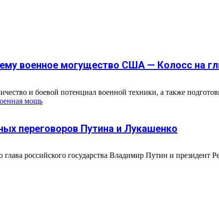
чему военное могущество США — Колосс на гл
чество и боевой потенциал военной техники, а также подготовку
оенная мощь
ых переговоров Путина и Лукашенко
то глава российского государства Владимир Путин и президент 