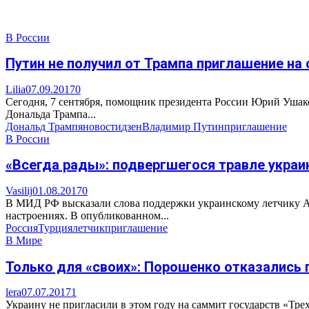
В России
Путин не получил от Трампа приглашение на
Lilia
07.09.2017
0
Сегодня, 7 сентября, помощник президента России Юрий Ушако
Дональда Трампа...
Дональд Трамп
яновости
дзен
Владимир Путин
приглашение
В России
«Всегда рады»: подвергшегося травле украи
Vasilij
01.08.2017
0
В МИД РФ высказали слова поддержки украинскому летчику Ал
настроениях. В опубликованном...
Россия
Турция
летчик
приглашение
В Мире
Только для «своих»: Порошенко отказались
lera
07.07.2017
1
Украину не пригласили в этом году на саммит государств «Тр