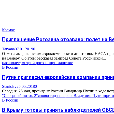
Космос
Приглашение Рогозина отозвано: полет на Ве
Tatyana
07.01.2019
0
Отмена американским аэрокосмическим агентством НАСА приг
на Венеру. Об этом рассказал зампред Совета Российской...
наса
полет
дмитрий рогозин
приглашение
В России
Путин пригласил европейские компании прин
Stanislav
25.05.2018
0
Сегодня, 25 мая, президент России Владимир Путин в ходе вст
"Северный поток-2"
яновости
дзен
европа
Владимир Путин
приг
В России
В Крыму готовы принять наблюдателей ОБС