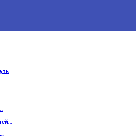
уть
…
ией…
о…