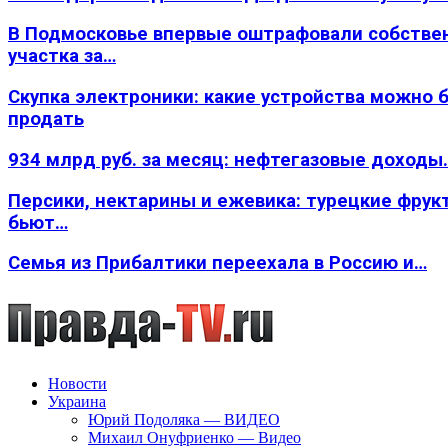
В Подмосковье впервые оштрафовали собстве
участка за…
Скупка электроники: какие устройства можно 
продать
934 млрд руб. за месяц: нефтегазовые доходы
Персики, нектарины и ежевика: турецкие фрук
бьют…
Семья из Прибалтики переехала в Россию и…
Новости
Украина
Юрий Подоляка — ВИДЕО
Михаил Онуфриенко — Видео