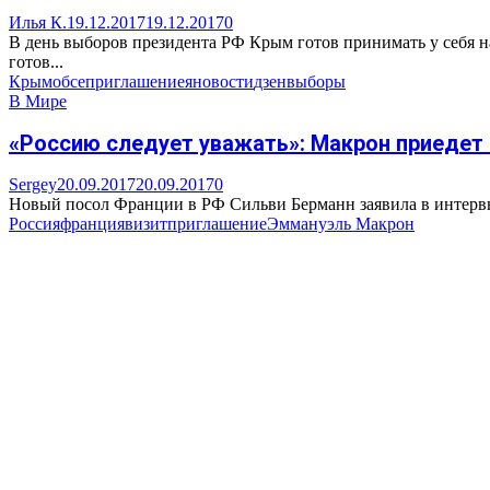
Илья К.
19.12.2017
19.12.2017
0
В день выборов президента РФ Крым готов принимать у себя
готов...
Крым
обсе
приглашение
яновости
дзен
выборы
В Мире
«Россию следует уважать»: Макрон приедет
Sergey
20.09.2017
20.09.2017
0
Новый посол Франции в РФ Сильви Берманн заявила в интервь
Россия
франция
визит
приглашение
Эммануэль Макрон