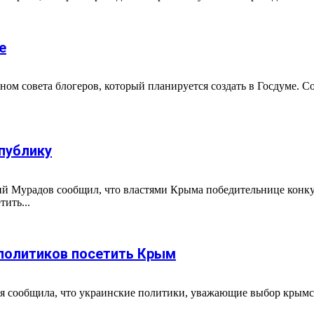
е
ном совета блогеров, который планируется создать в Госдуме. 
публику
гий Мурадов сообщил, что властями Крыма победительнице конк
ить...
 политиков посетить Крым
ая сообщила, что украинские политики, уважающие выбор крымс