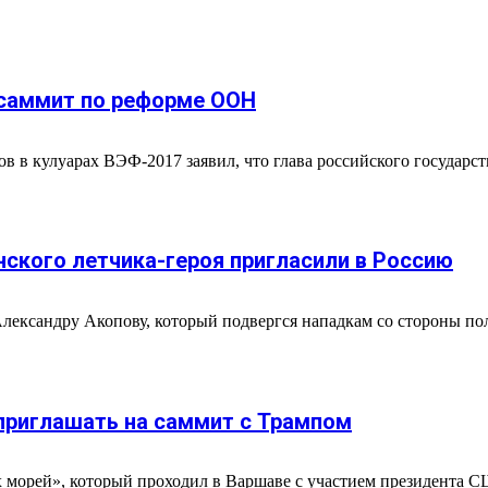
 саммит по реформе ООН
в в кулуарах ВЭФ-2017 заявил, что глава российского государс
нского летчика-героя пригласили в Россию
ександру Акопову, который подвергся нападкам со стороны пол
 приглашать на саммит с Трампом
ех морей», который проходил в Варшаве с участием президента