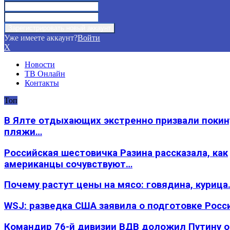
Уже имеете аккаунт?
Войти
X
Новости
ТВ Онлайн
Контакты
Топ
В Ялте отдыхающих экстренно призвали покин
пляжи…
Российская шестовичка Разина рассказала, как
американцы сочувствуют…
Почему растут цены на мясо: говядина, курица
WSJ: разведка США заявила о подготовке Росс
Командир 76-й дивизии ВДВ доложил Путину 