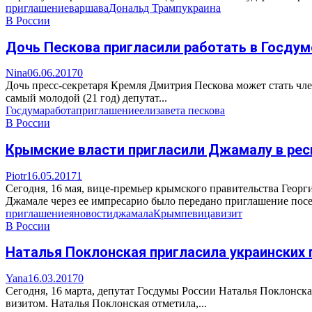
приглашение
варшава
Дональд Трамп
украина
В России
Дочь Пескова пригласили работать в Госдум
Nina
06.06.2017
0
Дочь пресс-секретаря Кремля Дмитрия Пескова может стать чле
самый молодой (21 год) депутат...
Госдума
работа
приглашение
елизавета пескова
В России
Крымские власти пригласили Джамалу в рес
Piotr
16.05.2017
1
Сегодня, 16 мая, вице-премьер крымского правительства Геор
Джамале через ее импресарио было передано приглашение посет
приглашение
яновости
джамала
Крым
певица
визит
В России
Наталья Поклонская пригласила украинских
Yana
16.03.2017
0
Сегодня, 16 марта, депутат Госдумы России Наталья Поклонск
визитом. Наталья Поклонская отметила,...