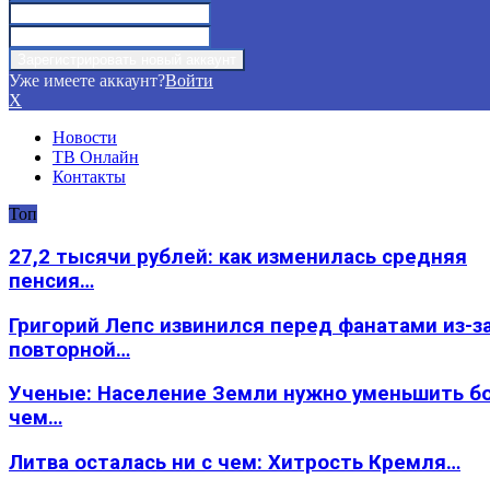
Уже имеете аккаунт?
Войти
X
Новости
ТВ Онлайн
Контакты
Топ
27,2 тысячи рублей: как изменилась средняя
пенсия…
Григорий Лепс извинился перед фанатами из-з
повторной…
Ученые: Население Земли нужно уменьшить б
чем…
Литва осталась ни с чем: Хитрость Кремля…