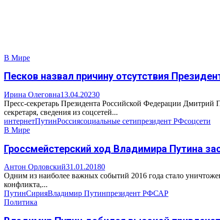
В Мире
Песков назвал причину отсутствия Президен
Ирина Олеговна
13.04.2023
0
Пресс-секретарь Президента Российской Федерации Дмитрий Пес
секретаря, сведения из соцсетей...
интернет
Путин
Россия
социальные сети
президент РФ
соцсети
В Мире
Гроссмейстерский ход Владимира Путина за
Антон Орловский
31.01.2018
0
Одним из наиболее важных событий 2016 года стало уничтожен
конфликта,...
Путин
Сирия
Владимир Путин
президент РФ
САР
Политика