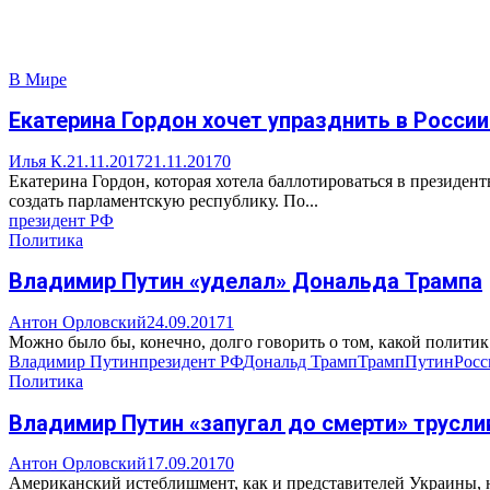
В Мире
Екатерина Гордон хочет упразднить в Росси
Илья К.
21.11.2017
21.11.2017
0
Екатерина Гордон, которая хотела баллотироваться в президе
создать парламентскую республику. По...
президент РФ
Политика
Владимир Путин «уделал» Дональда Трампа
Антон Орловский
24.09.2017
1
Можно было бы, конечно, долго говорить о том, какой политик 
Владимир Путин
президент РФ
Дональд Трамп
Трамп
Путин
Росс
Политика
Владимир Путин «запугал до смерти» трусл
Антон Орловский
17.09.2017
0
Американский истеблишмент, как и представителей Украины, не