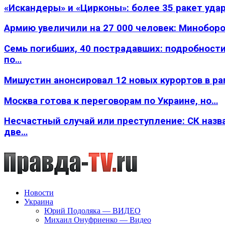
«Искандеры» и «Цирконы»: более 35 ракет уда
Армию увеличили на 27 000 человек: Минобор
Семь погибших, 40 пострадавших: подробности
по…
Мишустин анонсировал 12 новых курортов в р
Москва готова к переговорам по Украине, но…
Несчастный случай или преступление: СК назв
две…
Новости
Украина
Юрий Подоляка — ВИДЕО
Михаил Онуфриенко — Видео