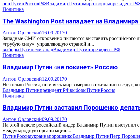
оон
Путин
Россия
РФ
Владимир Путин
миротворцы
президент РФ
Политика
The Washington Post нападает на Владимира
Антон Орловский
16.09.2017
0
Западные СМИ откровенно пытаются выставить российского ли
«грубую силу», управляющую страной и...
выборы
Путин
сми
запад
Владимир Путин
президент РФ
Политика
Владимир Путин «не покинет» Россию
Антон Орловский
12.09.2017
0
Не только Россия, но и весь мир замерли в ожидании и ждут, к
Владимир Путин
президент РФ
выборы
Путин
Россия
Политика
Владимир Путин заставил Порошенко делать
Антон Орловский
09.09.2017
0
На этой неделе российский лидер Владимир Путин выступил с
международную организацию...
Путин
Россия
украина
порошенко
Владимир Путин
Петр Пороше