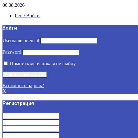
06.08.2026
Рег. / Войти
Войти
Username or email
Password
Помнить меня пока я не выйду
Вспомнить пароль?
X
Регистрация