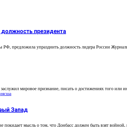
и должность президента
нты РФ, предложила упразднить должность лидера России Журнал
заслужил мировое признание, писать о достижениях того или иног
ия
сша
ивый Запад
 покидает мысль о том, что Донбасс должен быть взят войной, и