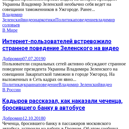
Украины Владимир Зеленский необычно себя ведет на
совещании таможенников в Ужгороде. Ранее...
Владимир
Зеленский
видео
наркотики
Политика
поведение
владимир
соловьев
В Мире
Интернет-пользователей встревожило
странное поведение Зеленского на видео
Добромир
07.07.2019
0
Пользователи социальных сетей активно обсуждают странное
поведение президента Украины Владимира Зеленского на
совещании Закарпатской таможни в городе Ужгород. На
выложенных в Сеть кадрах он явно...
Политика
украина
поведение
Владимир Зеленский
видео
В России
Кадыров рассказал, как наказали чеченца,
бросившего банку в автобусе
Добромир
12.10.2018
0
Чеченца, бросившего банку в пассажиров московского
автобуса, устроили на работу в Грозном. Об этом сообщил