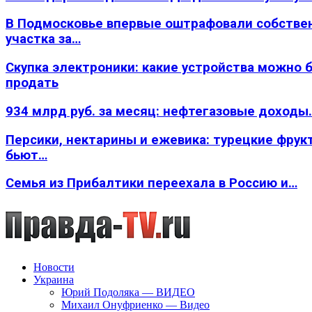
В Подмосковье впервые оштрафовали собстве
участка за…
Скупка электроники: какие устройства можно 
продать
934 млрд руб. за месяц: нефтегазовые доходы
Персики, нектарины и ежевика: турецкие фрук
бьют…
Семья из Прибалтики переехала в Россию и…
Новости
Украина
Юрий Подоляка — ВИДЕО
Михаил Онуфриенко — Видео