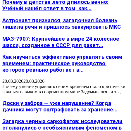
Почему в детстве лето длилось вечно:
Учёный нашёл ответ в том, как...
Астронавт признался, загадочная болезнь
лишила речи и пришлось эвакуировать МКС
МАЗ-7907: Крупнейшее в мире 24 колесное
шасси, созданное в СССР для ракет...
Как научиться эффективно управлять своим
временем: практическое руководство,
которое реально работает в...
20.03.2026
20.03.2026
Почему умение управлять своим временем стало критически
важным навыком в современном мире Задумывался ли ты,...
Доски у забора — уже нарушение? Когда
дачника могут оштрафовать за хранение...
Загадка черных саркофагов: исследователи
столкнулись с необъяснимым феноменом в