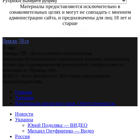
Рубрики
Материалы предоставляются исключительно в
ознакомительных целях и могут не совпадать с мнением
администрации сайта, и предназначены для лиц 18 лет и
старше
Правда-ТВ.ru
О нас
Правда-ТВ - Дискуссионно политическая
площадка.Использование материалов издания допускается
только при одновременном размещении гиперссылки на
оригинал в «Правда-ТВ»
@2023 - www.pravda-tv.ru. Все права принадлежат
правообладателям.
Главная
Авторам
Владельцам авторских прав. Ответственности.
Новости
Украина
Юрий Подоляка — ВИДЕО
Михаил Онуфриенко — Видео
Россия