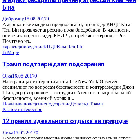
Ына
Добромир
15.08.2017
0
Американские медики предполагают, что лидер КНДР Ким
Чен Ын проявляет агрессию из-за биодобавок. В частности,
они считают, что лидер КНДР употребляет стероиды. Рок
Позитано из...
характер
поведение
КНДР
Ким Чен Ын
В Мире
Трамп подтверждает подозрения
Olga
16.05.2017
0
На страницах интернет-газеты The New York Observer
специалист по вопросам безопасности и контрразведки Джон
Шиндлер (в прошлом – сотрудник Агентства национальной
безопасности, военный моряк и...
Политика
поведение
подозрение
Дональд Трамп
Разное интересное
12 правил идеального отдыха на природе
Лика
15.05.2017
0
В хорошую погоду многие люди уезжают отдыхать за город.