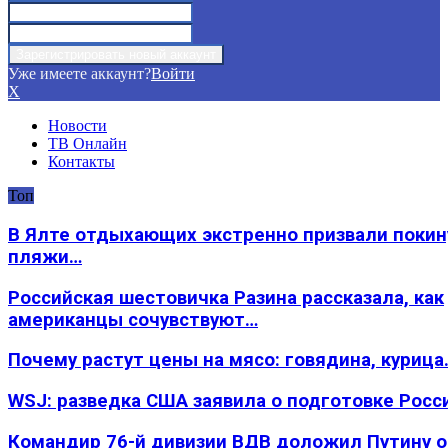
Уже имеете аккаунт?
Войти
X
Новости
ТВ Онлайн
Контакты
Топ
В Ялте отдыхающих экстренно призвали покин
пляжи…
Российская шестовичка Разина рассказала, как
американцы сочувствуют…
Почему растут цены на мясо: говядина, курица
WSJ: разведка США заявила о подготовке Росс
Командир 76-й дивизии ВДВ доложил Путину 