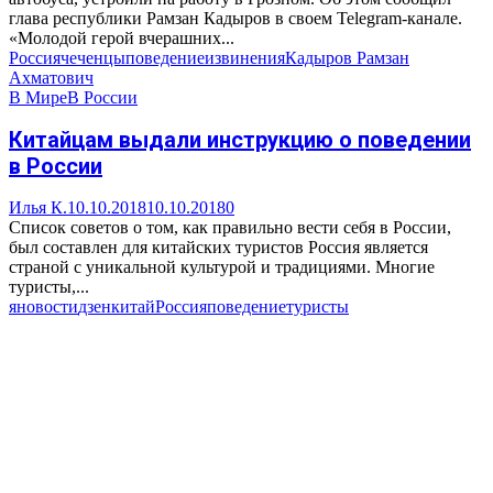
глава республики Рамзан Кадыров в своем Telegram-канале.
«Молодой герой вчерашних...
Россия
чеченцы
поведение
извинения
Кадыров Рамзан
Ахматович
В Мире
В России
Китайцам выдали инструкцию о поведении
в России
Илья К.
10.10.2018
10.10.2018
0
Список советов о том, как правильно вести себя в России,
был составлен для китайских туристов Россия является
страной с уникальной культурой и традициями. Многие
туристы,...
яновости
дзен
китай
Россия
поведение
туристы