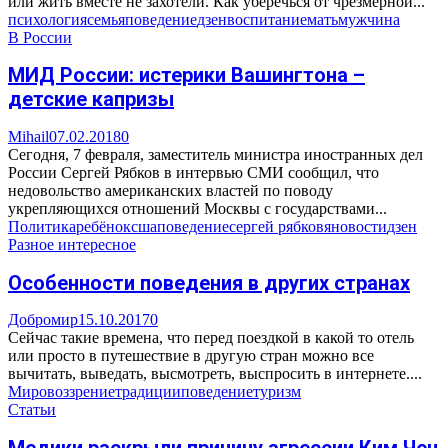
или жить вместе не захотели. Как уберечься от чрезмерной...
психология
семья
поведение
дзен
воспитание
мать
мужчина
В России
МИД России: истерики Вашингтона –
детские капризы
Mihail
07.02.2018
0
Сегодня, 7 февраля, заместитель министра иностранных дел
России Сергей Рябков в интервью СМИ сообщил, что
недовольство американских властей по поводу
укрепляющихся отношений Москвы с государствами...
Политика
ребёнок
сша
поведение
сергей рябков
яновости
дзен
Разное интересное
Особенности поведения в других странах
Добромир
15.10.2017
0
Сейчас такие времена, что перед поездкой в какой то отель
или просто в путешествие в другую стран можно все
вычитать, выведать, высмотреть, выспросить в интернете....
Мировоззрение
традиции
поведение
туризм
Статьи
Медики раскрыли причину агрессии Ким Чен