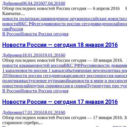
Добромир
06.04.2016
07.04.2016
0
Обзор последних новостей России сегодня — 6 апреля 2016 На
Камчатке....
новости политики
славяне
ядерное оружие
российские новости
с
новости
ВКС РФ
сегодня
новости россии сегодня
видео
онлайн
но
сми
Россия
В России
Новости России сегодня
Новости России — сегодня 18 января 2016
Добромир
18.01.2016
19.01.2016
0
Обзор последних новостей России сегодня — 18 января 2016. 
новости крыма
новостей россия
ВКС РФ
Россия
новости дня
арми
1 канал
новости россии 1 канал
события
russian news
политика ро
2016
новости россии сегодня
пожар
самолет россии
россия нанос
политики
выступление путина
война
новости в мире и россии
се
новости
онлайн
путин сирия
россия в сирии
Путин
путин про ту
В России
Новости России сегодня
Новости России — сегодня 17 января 2016
Добромир
17.01.2016
18.01.2016
0
Обзор последних новостей России сегодня — 17 января 2016.
старинное серебро,...