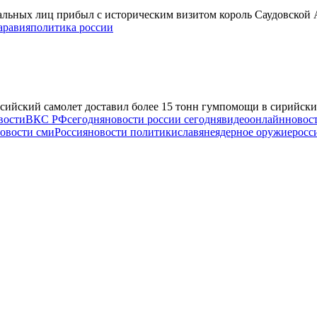
льных лиц прибыл с историческим визитом король Саудовской А
аравия
политика россии
ийский самолет доставил более 15 тонн гумпомощи в сирийский 
вости
ВКС РФ
сегодня
новости россии сегодня
видео
онлайн
новост
овости сми
Россия
новости политики
славяне
ядерное оружие
росс