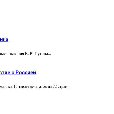
тина
высказывания В. В. Путина...
стве с Россией
лись 15 тысяч делегатов из 72 стран....