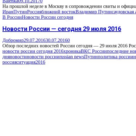
Balenka
09.10.2017
0
На прошлой неделе в Москву в сопровождении свиты и официа
Иран
Путин
Россия
ближний восток
Владимир Путин
саудовская 
В России
Новости России сегодня
Новости России — сегодня 29 июля 2016
Добромир
29.07.2016
30.07.2016
0
Обзор последних новостей России сегодня — 29 июля 2016 Росс
новости россии сегодня 2016
хроника
ВКС России
последние но
дня
новости
новости россии
russian news
Путин
политика россии
н
россия
ситуация
2016