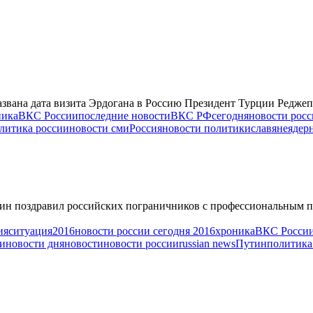
вана дата визита Эрдогана в Россию Президент Турции Реджеп Т
ника
ВКС России
последние новости
ВКС РФ
сегодня
новости росс
литика россии
новости сми
Россия
новости политики
славяне
ядер
тин поздравил российских пограничников с профессиональным 
ия
ситуация
2016
новости россии сегодня 2016
хроника
ВКС Росси
ии
новости дня
новости
новости россии
russian news
Путин
политика