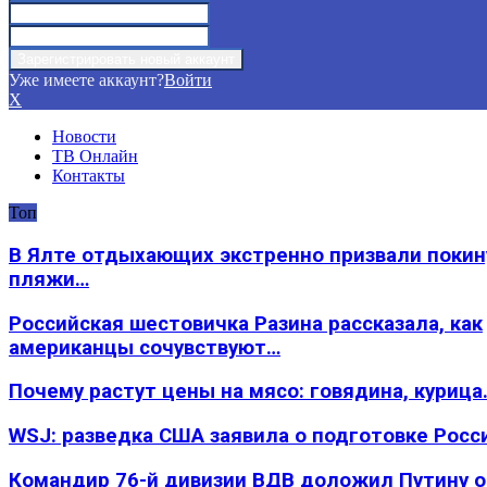
Уже имеете аккаунт?
Войти
X
Новости
ТВ Онлайн
Контакты
Топ
В Ялте отдыхающих экстренно призвали покин
пляжи…
Российская шестовичка Разина рассказала, как
американцы сочувствуют…
Почему растут цены на мясо: говядина, курица
WSJ: разведка США заявила о подготовке Росс
Командир 76-й дивизии ВДВ доложил Путину 