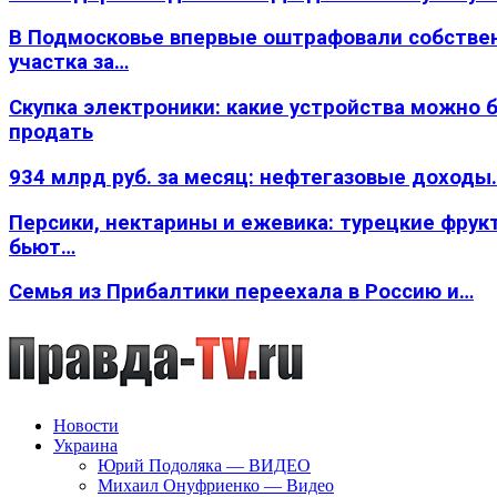
В Подмосковье впервые оштрафовали собстве
участка за…
Скупка электроники: какие устройства можно 
продать
934 млрд руб. за месяц: нефтегазовые доходы
Персики, нектарины и ежевика: турецкие фрук
бьют…
Семья из Прибалтики переехала в Россию и…
Новости
Украина
Юрий Подоляка — ВИДЕО
Михаил Онуфриенко — Видео