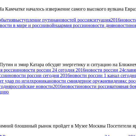
 Камчатке началось извержение самого высокого вулкана Евраз
обытия
выступление путина
новостей россия
ситуация
2016
новост
вости в мире и россии
война
армия россии
новости дня
новости
но
Путин и эмир Катара обсудят энергетику и ситуацию на Ближне
я россии
новости россии 24 сегодня 2016
новости россии 24
славя
ссии
новости россии сегодня 2016
новости россии 1 канал сегодн
ит удар по игил
хроника
новости сми
ядерное оружие
видео
вкс рос
годня
российские новости
2016
новости
новости россия
атомная бо
рцию
 Зимний блошиный рынок пройдет в Музее Москвы Посетители я