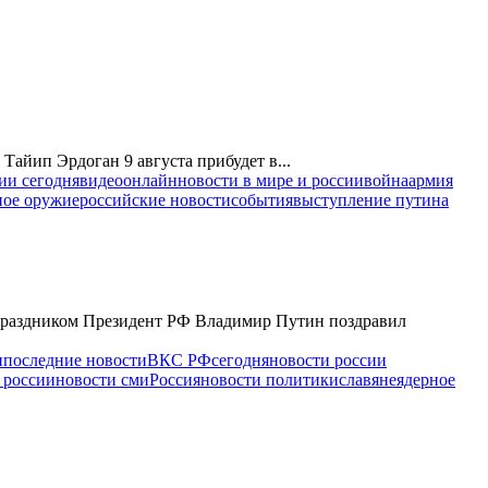
айип Эрдоган 9 августа прибудет в...
ии сегодня
видео
онлайн
новости в мире и россии
война
армия
ное оружие
российские новости
события
выступление путина
праздником Президент РФ Владимир Путин поздравил
и
последние новости
ВКС РФ
сегодня
новости россии
 россии
новости сми
Россия
новости политики
славяне
ядерное