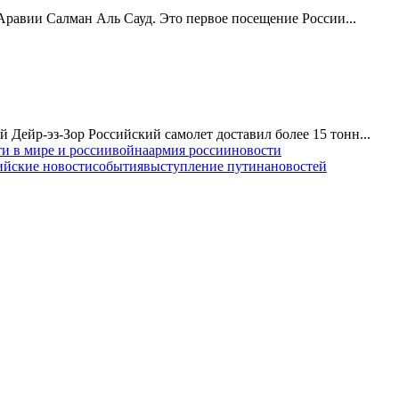
равии Салман Аль Сауд. Это первое посещение России...
Дейр-эз-Зор Российский самолет доставил более 15 тонн...
и в мире и россии
война
армия россии
новости
ийские новости
события
выступление путина
новостей