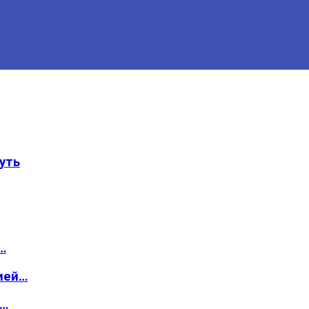
уть
…
ией…
о…