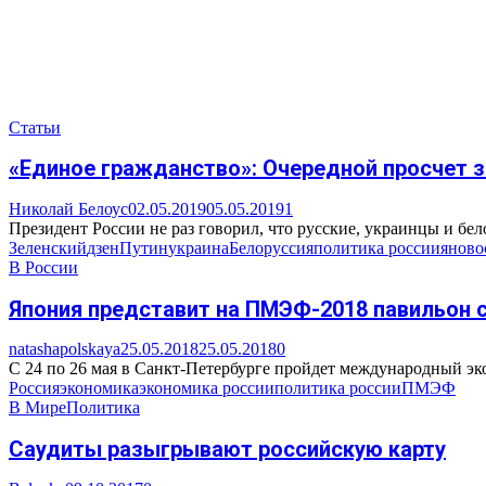
Статьи
«Единое гражданство»: Очередной просчет з
Николай Белоус
02.05.2019
05.05.2019
1
Президент России не раз говорил, что русские, украинцы и бел
Зеленский
дзен
Путин
украина
Белоруссия
политика россии
яново
В России
Япония представит на ПМЭФ-2018 павильон с
natashapolskaya
25.05.2018
25.05.2018
0
С 24 по 26 мая в Санкт-Петербурге пройдет международный экон
Россия
экономика
экономика россии
политика россии
ПМЭФ
В Мире
Политика
Саудиты разыгрывают российскую карту