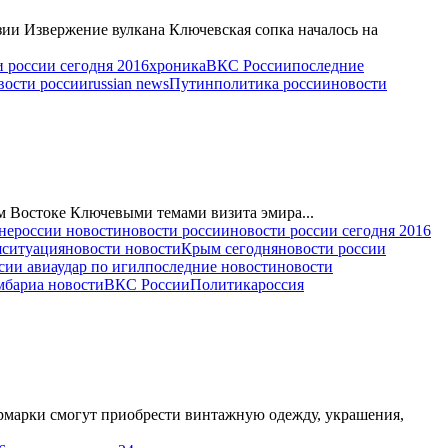
ии Извержение вулкана Ключевская сопка началось на
и россии сегодня 2016
хроника
ВКС России
последние
вости россии
russian news
Путин
политика россии
новости
м Востоке Ключевыми темами визита эмира...
не
россии новости
новости россии
новости россии сегодня 2016
я
ситуация
новости новости
Крым сегодня
новости россии
сии авиаудар по игил
последние новости
новости
мба
риа новости
ВКС России
Политика
россия
рмарки смогут приобрести винтажную одежду, украшения,