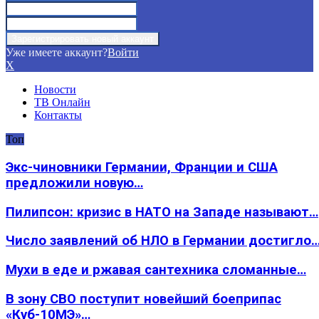
Уже имеете аккаунт?
Войти
X
Новости
ТВ Онлайн
Контакты
Топ
Экс-чиновники Германии, Франции и США
предложили новую…
Пилипсон: кризис в НАТО на Западе называют…
Число заявлений об НЛО в Германии достигло
Мухи в еде и ржавая сантехника сломанные…
В зону СВО поступит новейший боеприпас
«Куб-10МЭ»…