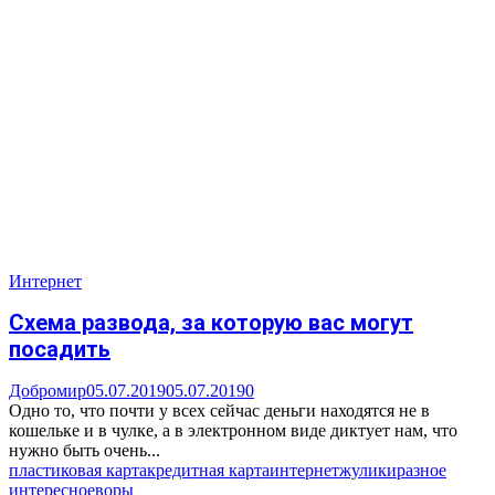
Интернет
Схема развода, за которую вас могут
посадить
Добромир
05.07.2019
05.07.2019
0
Одно то, что почти у всех сейчас деньги находятся не в
кошельке и в чулке, а в электронном виде диктует нам, что
нужно быть очень...
пластиковая карта
кредитная карта
интернет
жулики
разное
интересное
воры