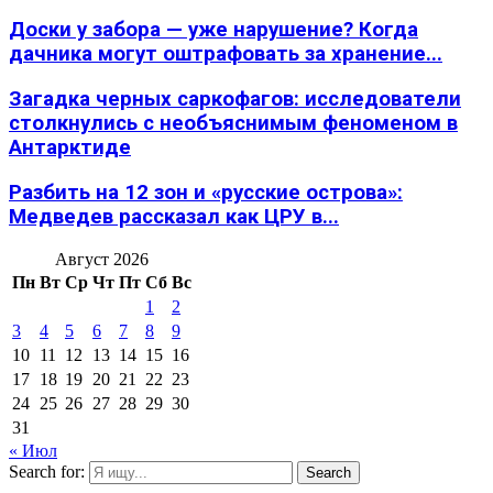
Доски у забора — уже нарушение? Когда
дачника могут оштрафовать за хранение...
Загадка черных саркофагов: исследователи
столкнулись с необъяснимым феноменом в
Антарктиде
Разбить на 12 зон и «русские острова»:
Медведев рассказал как ЦРУ в...
Август 2026
Пн
Вт
Ср
Чт
Пт
Сб
Вс
1
2
3
4
5
6
7
8
9
10
11
12
13
14
15
16
17
18
19
20
21
22
23
24
25
26
27
28
29
30
31
« Июл
Search for:
Search