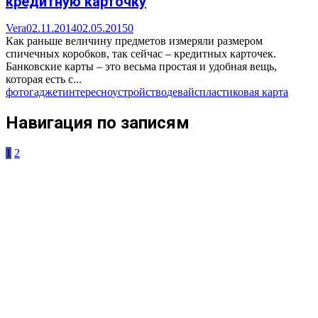
кредитную карточку
Vera
02.11.2014
02.05.2015
0
Как раньше величину предметов измеряли размером
спичечных коробков, так сейчас – кредитных карточек.
Банковские карты – это весьма простая и удобная вещь,
которая есть с...
фото
гаджет
интересно
устройство
девайс
пластиковая карта
Навигация по записям
1
2