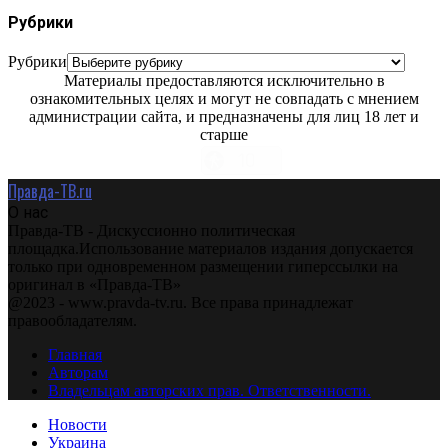
Рубрики
Рубрики
Материалы предоставляются исключительно в
ознакомительных целях и могут не совпадать с мнением
администрации сайта, и предназначены для лиц 18 лет и
старше
Правда-ТВ.ru
О нас
Правда-ТВ - Дискуссионно политическая
площадка.Использование материалов издания допускается
только при одновременном размещении гиперссылки на
оригинал в «Правда-ТВ»
@2023 - www.pravda-tv.ru. Все права принадлежат
правообладателям.
Главная
Авторам
Владельцам авторских прав. Ответственности.
Новости
Украина