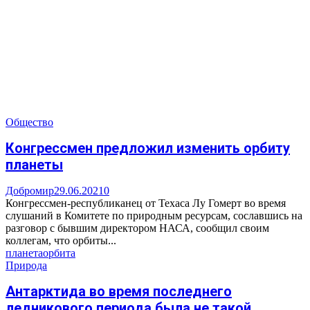
Общество
Конгрессмен предложил изменить орбиту
планеты
Добромир
29.06.2021
0
Конгрессмен-республиканец от Техаса Лу Гомерт во время
слушаний в Комитете по природным ресурсам, сославшись на
разговор с бывшим директором НАСА, сообщил своим
коллегам, что орбиты...
планета
орбита
Природа
Антарктида во время последнего
ледникового периода была не такой