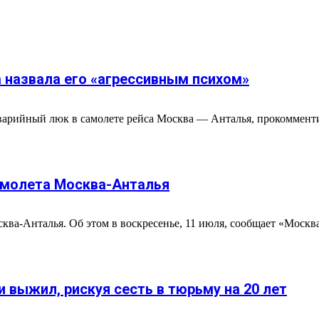
назвала его «агрессивным психом»
арийный люк в самолете рейса Москва — Анталья, прокомментир
амолета Москва-Анталья
ва-Анталья. Об этом в воскресенье, 11 июля, сообщает «Москва 
 выжил, рискуя сесть в тюрьму на 20 лет