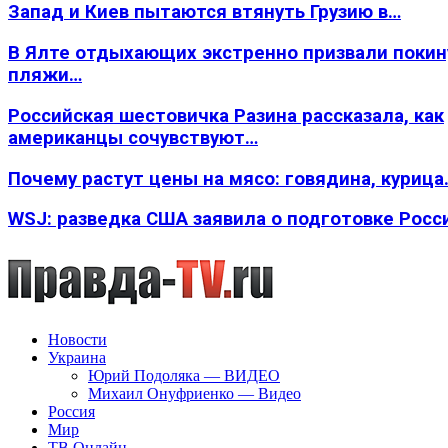
Запад и Киев пытаются втянуть Грузию в…
В Ялте отдыхающих экстренно призвали покин
пляжи…
Российская шестовичка Разина рассказала, как
американцы сочувствуют…
Почему растут цены на мясо: говядина, курица
WSJ: разведка США заявила о подготовке Росс
Новости
Украина
Юрий Подоляка — ВИДЕО
Михаил Онуфриенко — Видео
Россия
Мир
ТВ Онлайн