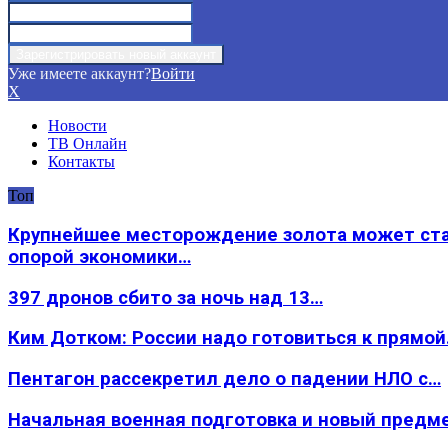
Уже имеете аккаунт?
Войти
X
Новости
ТВ Онлайн
Контакты
Топ
Крупнейшее месторождение золота может ст
опорой экономики…
397 дронов сбито за ночь над 13…
Ким Дотком: России надо готовиться к прямо
Пентагон рассекретил дело о падении НЛО с…
Начальная военная подготовка и новый предм