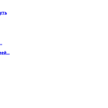
уть
…
ией…