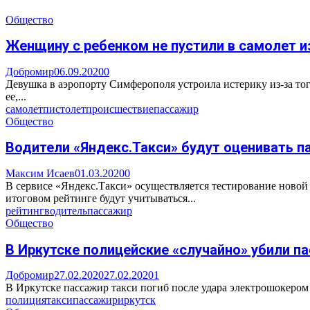
Общество
Женщину с ребенком не пустили в самолет и
Добромир
06.09.2020
0
Девушка в аэропорту Симферополя устроила истерику из-за того
ее,...
самолет
пистолет
происшествие
пассажир
Общество
Водители «Яндекс.Такси» будут оценивать п
Максим Исаев
01.03.2020
0
В сервисе «Яндекс.Такси» осуществляется тестирование новой
итоговом рейтинге будут учитываться...
рейтинг
водитель
пассажир
Общество
В Иркутске полицейские «случайно» убили п
Добромир
27.02.2020
27.02.2020
1
В Иркутске пассажир такси погиб после удара электрошокером 
полиция
такси
пассажир
иркутск