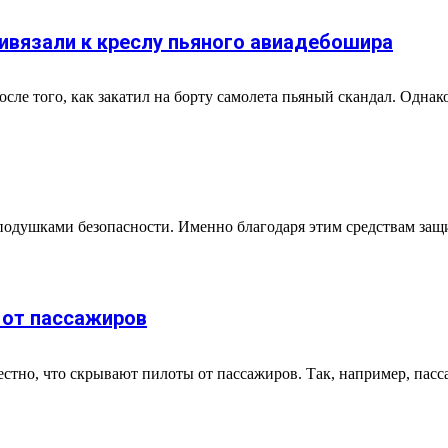
ривязали к креслу пьяного авиадебошира
сле того, как закатил на борту самолета пьяный скандал. Однак
подушками безопасности. Именно благодаря этим средствам защи
 от пассажиров
естно, что скрывают пилоты от пассажиров. Так, например, пасса