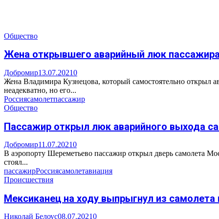
Общество
Жена открывшего аварийный люк пассажира 
Добромир
13.07.2021
0
Жена Владимира Кузнецова, который самостоятельно открыл ав
неадекватно, но его...
Россия
самолет
пассажир
Общество
Пассажир открыл люк аварийного выхода с
Добромир
11.07.2021
0
В аэропорту Шереметьево пассажир открыл дверь самолета Моск
стоял...
пассажир
Россия
самолет
авиация
Происшествия
Мексиканец на ходу выпрыгнул из самолета и
Николай Белоус
08.07.2021
0