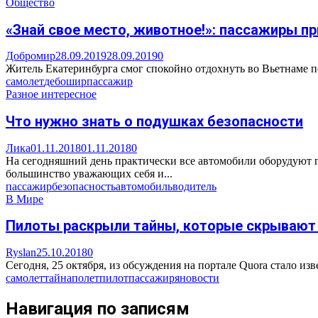
Общество
«Знай свое место, животное!»: пассажиры п
Добромир
28.09.2019
28.09.2019
0
Житель Екатеринбурга смог спокойно отдохнуть во Вьетнаме по
самолет
дебошир
пассажир
Разное интересное
Что нужно знать о подушках безопасности
Лика
01.11.2018
01.11.2018
0
На сегодняшний день практически все автомобили оборудуют 
большинство уважающих себя и...
пассажир
безопасность
автомобиль
водитель
В Мире
Пилоты раскрыли тайны, которые скрывают
Ryslan
25.10.2018
0
Сегодня, 25 октября, из обсуждения на портале Quora стало изв
самолет
тайна
полет
пилот
пассажир
яновости
Навигация по записям