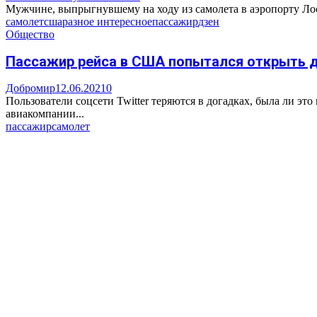
Мужчине, выпрыгнувшему на ходу из самолета в аэропорту Лос-А
самолет
сша
разное интересное
пассажир
дзен
Общество
Пассажир рейса в США попытался открыть д
Добромир
12.06.2021
0
Пользователи соцсети Twitter теряются в догадках, была ли эт
авиакомпании...
пассажир
самолет