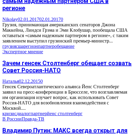
самым надежным партнером США в
регионе
Nikolay
02.01.2017
02.01.2017
0
Грузия, принимающая американских сенаторов Джона
Маккейна, Линдси Грэма и Эми Клобушар, пообещала США
оставаться «самым надежным партнером в регионе», с таким
заявлением выступил грузинский премьер-министр...
грузия
сша
регион
партнер
обещание
Экспертное мнение
Зачем генсек Столтенберг обещает созвать
Совет Россия-НАТО
Наталья
02.12.2015
0
Генсек Североатлантического альянса Йенс Столтенберг
заявил на пресс-конференции в Брюсселе, что возглавляемая
им организация изучает вопрос, как использовать Совет
Россия-НАТО для возобновления взаимодействия с
Москвой....
кризис
диалог
партнер
йенс столтенберг
В России
Правда-ТВ
Владимир Путин: МАКС всегда открыт для