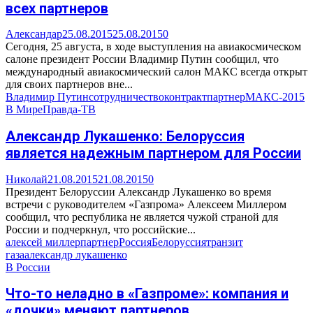
всех партнеров
Александар
25.08.2015
25.08.2015
0
Сегодня, 25 августа, в ходе выступления на авиакосмическом
салоне президент России Владимир Путин сообщил, что
международный авиакосмический салон МАКС всегда открыт
для своих партнеров вне...
Владимир Путин
сотрудничество
контракт
партнер
МАКС-2015
В Мире
Правда-ТВ
Александр Лукашенко: Белоруссия
является надежным партнером для России
Николай
21.08.2015
21.08.2015
0
Президент Белоруссии Александр Лукашенко во время
встречи с руководителем «Газпрома» Алексеем Миллером
сообщил, что республика не является чужой страной для
России и подчеркнул, что российские...
алексей миллер
партнер
Россия
Белоруссия
транзит
газа
александр лукашенко
В России
Что-то неладно в «Газпроме»: компания и
«дочки» меняют партнеров