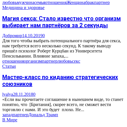
любовь
мужчина
семья
отношения
Женщина
брак
партнер
Медицина и здоровье
Магия секса: Стало известно что организм
выбирает нам партнёров за 2 секунды
Добромир
14.10.2019
0
Для того чтобы выбрать потенциального партнёра для секса,
нам требуется всего несколько секунд. К такому выводу
пришёл психолог Роберт Курцбан из Университета
Пенсильвании. Влияние запаха,...
отношения
организм
партнер
любовь
секс
Статьи
Мастер-класс по киданию стратегических
союзников
lyalya
28.11.2018
0
«Если вы прочитаете соглашение в нынешнем виде, то станет
понятно, что [Британия], скорее всего, не сможет вести
торговлю с нами. И это будет плохо. Не...
запад
партнер
Дональд Трамп
В Мире