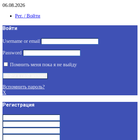
06.08.2026
Рег. / Войти
Войти
Username or email
Password
Помнить меня пока я не выйду
Вспомнить пароль?
X
Регистрация