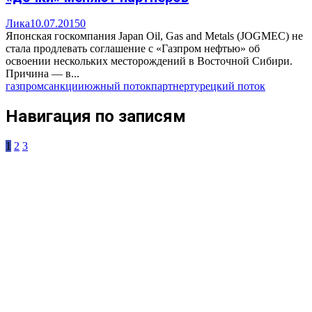
Лика
10.07.2015
0
Японская госкомпания Japan Oil, Gas and Metals (JOGMEC) не
стала продлевать соглашение с «Газпром нефтью» об
освоении нескольких месторождений в Восточной Сибири.
Причина — в...
газпром
санкции
южный поток
партнер
турецкий поток
Навигация по записям
1
2
3