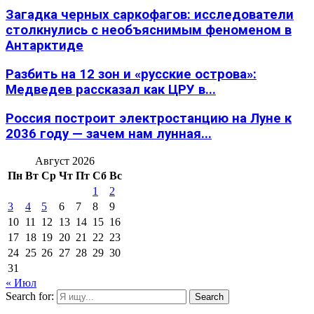
Загадка черных саркофагов: исследователи
столкнулись с необъяснимым феноменом в
Антарктиде
Разбить на 12 зон и «русские острова»:
Медведев рассказал как ЦРУ в...
Россия построит электростанцию на Луне к
2036 году — зачем нам лунная...
Август 2026
Пн
Вт
Ср
Чт
Пт
Сб
Вс
1
2
3
4
5
6
7
8
9
10
11
12
13
14
15
16
17
18
19
20
21
22
23
24
25
26
27
28
29
30
31
« Июл
Search for:
Search