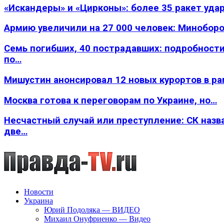
«Искандеры» и «Цирконы»: более 35 ракет уда
Армию увеличили на 27 000 человек: Минобор
Семь погибших, 40 пострадавших: подробности
по…
Мишустин анонсировал 12 новых курортов в р
Москва готова к переговорам по Украине, но…
Несчастный случай или преступление: СК назв
две…
Новости
Украина
Юрий Подоляка — ВИДЕО
Михаил Онуфриенко — Видео