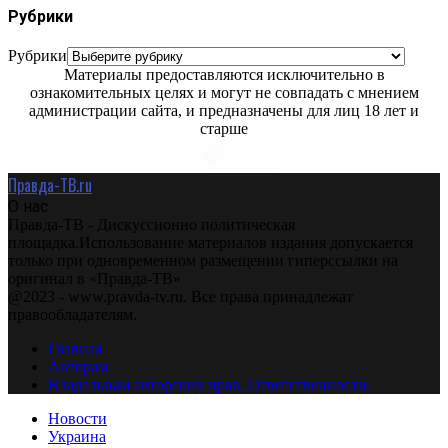
Рубрики
Рубрики
Материалы предоставляются исключительно в
ознакомительных целях и могут не совпадать с мнением
администрации сайта, и предназначены для лиц 18 лет и
старше
Правда-ТВ.ru
О нас
Правда-ТВ - Дискуссионно политическая
площадка.Использование материалов издания допускается
только при одновременном размещении гиперссылки на
оригинал в «Правда-ТВ»
@2023 - www.pravda-tv.ru. Все права принадлежат
правообладателям.
Главная
Авторам
Владельцам авторских прав. Ответственности.
Новости
Украина