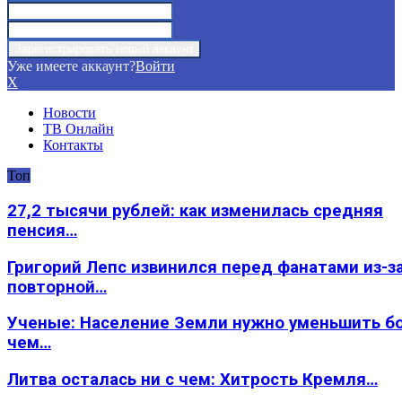
Уже имеете аккаунт?
Войти
X
Новости
ТВ Онлайн
Контакты
Топ
27,2 тысячи рублей: как изменилась средняя
пенсия…
Григорий Лепс извинился перед фанатами из-з
повторной…
Ученые: Население Земли нужно уменьшить б
чем…
Литва осталась ни с чем: Хитрость Кремля…