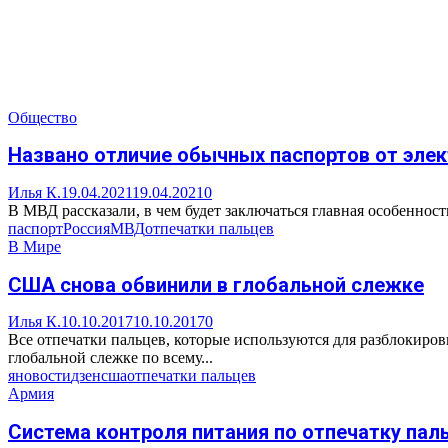
Общество
Названо отличие обычных паспортов от эле
Илья К.
19.04.2021
19.04.2021
0
В МВД рассказали, в чем будет заключаться главная особенност
паспорт
Россия
МВД
отпечатки пальцев
В Мире
США снова обвинили в глобальной слежке
Илья К.
10.10.2017
10.10.2017
0
Все отпечатки пальцев, которые используются для разблокир
глобальной слежке по всему...
яновости
дзен
сша
отпечатки пальцев
Армия
Система контроля питания по отпечатку пал