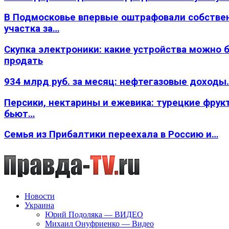
В Подмосковье впервые оштрафовали собстве
участка за…
Скупка электроники: какие устройства можно 
продать
934 млрд руб. за месяц: нефтегазовые доходы
Персики, нектарины и ежевика: турецкие фрук
бьют…
Семья из Прибалтики переехала в Россию и…
Новости
Украина
Юрий Подоляка — ВИДЕО
Михаил Онуфриенко — Видео