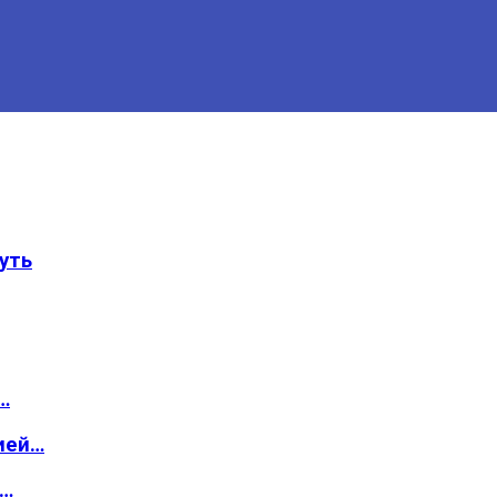
уть
…
ией…
о…