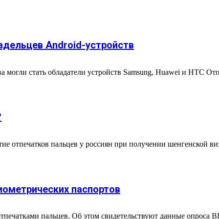
адельцев Android-устройств
 могли стать обладатели устройств Samsung, Huawei и HTC Отп
?
тие отпечатков пальцев у россиян при получении шенгенской виз
иометрических паспортов
 отпечатками пальцев. Об этом свидетельствуют данные опроса