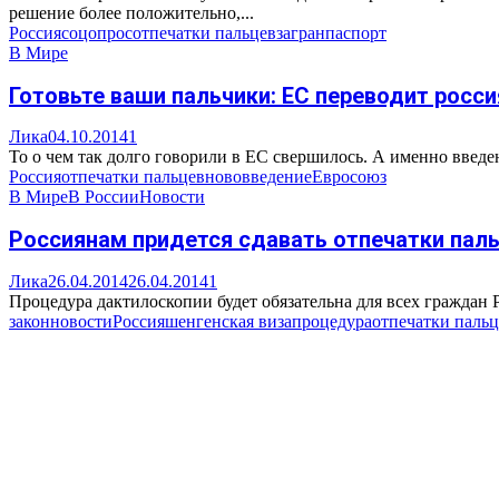
решение более положительно,...
Россия
соцопрос
отпечатки пальцев
загранпаспорт
В Мире
Готовьте ваши пальчики: ЕС переводит росс
Лика
04.10.2014
1
То о чем так долго говорили в ЕС свершилось. А именно введе
Россия
отпечатки пальцев
нововведение
Евросоюз
В Мире
В России
Новости
Россиянам придется сдавать отпечатки паль
Лика
26.04.2014
26.04.2014
1
Процедура дактилоскопии будет обязательна для всех граждан Р
закон
новости
Россия
шенгенская виза
процедура
отпечатки пальц