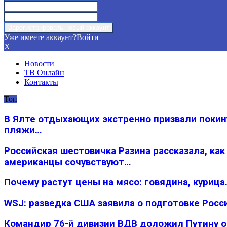
Уже имеете аккаунт?
Войти
X
Новости
ТВ Онлайн
Контакты
Топ
В Ялте отдыхающих экстренно призвали покин
пляжи…
Российская шестовичка Разина рассказала, как
американцы сочувствуют…
Почему растут цены на мясо: говядина, курица
WSJ: разведка США заявила о подготовке Росс
Командир 76-й дивизии ВДВ доложил Путину 