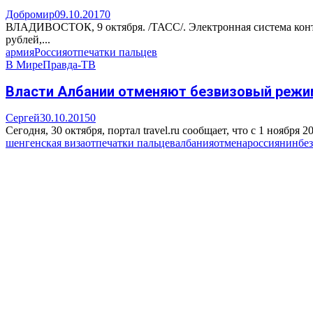
Добромир
09.10.2017
0
ВЛАДИВОСТОК, 9 октября. /ТАСС/. Электронная система контро
рублей,...
армия
Россия
отпечатки пальцев
В Мире
Правда-ТВ
Власти Албании отменяют безвизовый режи
Сергей
30.10.2015
0
Сегодня, 30 октября, портал travel.ru сообщает, что с 1 ноябр
шенгенская виза
отпечатки пальцев
албания
отмена
россиянин
бе