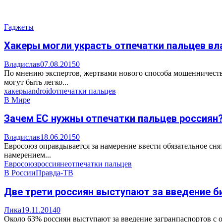
Гаджеты
Хакеры могли украсть отпечатки пальцев вл
Владислав
07.08.2015
0
По мнению экспертов, жертвами нового способа мошенничества
могут быть легко...
хакеры
android
отпечатки пальцев
В Мире
Зачем ЕС нужны отпечатки пальцев россиян
Владислав
18.06.2015
0
Евросоюз оправдывается за намерение ввести обязательное сня
намерением...
Евросоюз
россияне
отпечатки пальцев
В России
Правда-ТВ
Две трети россиян выступают за введение б
Лика
19.11.2014
0
Около 63% россиян выступают за введение загранпаспортов с