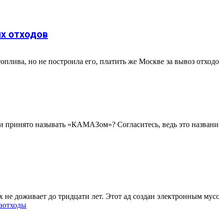
х отходов
плива, но не построила его, платить же Москве за вывоз отходо
и принято называть «КАМАЗом»? Согласитесь, ведь это названи
их не доживает до тридцати лет. Этот ад создан электронным мусо
а
отходы