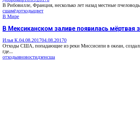
В Рибовилле, Франция, несколько лет назад местные пчеловоды
сша
мёд
отходы
цвет
В Мире
В Мексиканском заливе появилась мёртвая 
Илья К.
04.08.2017
04.08.2017
0
Отходы США, попадающие из реки Миссисипи в океан, создали
где...
отходы
яновости
дзен
сша