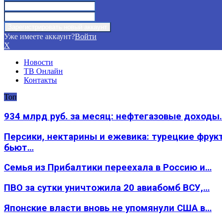
Уже имеете аккаунт?
Войти
X
Новости
ТВ Онлайн
Контакты
Топ
934 млрд руб. за месяц: нефтегазовые доходы
Персики, нектарины и ежевика: турецкие фрук
бьют…
Семья из Прибалтики переехала в Россию и…
ПВО за сутки уничтожила 20 авиабомб ВСУ,…
Японские власти вновь не упомянули США в…