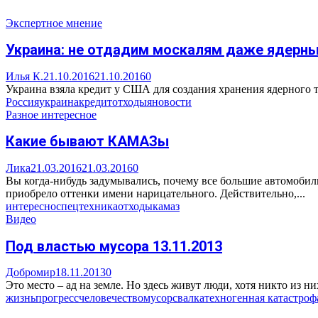
Экспертное мнение
Украина: не отдадим москалям даже ядерны
Илья К.
21.10.2016
21.10.2016
0
Украина взяла кредит у США для создания хранения ядерного то
Россия
украина
кредит
отходы
яновости
Разное интересное
Какие бывают КАМАЗы
Лика
21.03.2016
21.03.2016
0
Вы когда-нибудь задумывались, почему все большие автомобил
приобрело оттенки имени нарицательного. Действительно,...
интересно
спецтехника
отходы
камаз
Видео
Под властью мусора 13.11.2013
Добромир
18.11.2013
0
Это место – ад на земле. Но здесь живут люди, хотя никто из н
жизнь
прогресс
человечество
мусор
свалка
техногенная катастроф