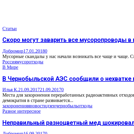
Статьи
Скоро могут заварить все мусоропроводы в
Добромир
17.01.2018
0
Мусорные скандалы у нас начали возникать все чаще и чаще. С
Россия
мусор
отходы
В Мире
В Чернобыльской АЭС сообщили о нехватке 
Илья К.
21.09.2017
21.09.2017
0
Места для захоронения переработанных радиоактивных отходов
демократия в стране развивается...
захоронения
яновости
дзен
чернобыль
отходы
Разное интересное
Неправильный разноцветный мед шокировал
Добромир
16.09.2017
0