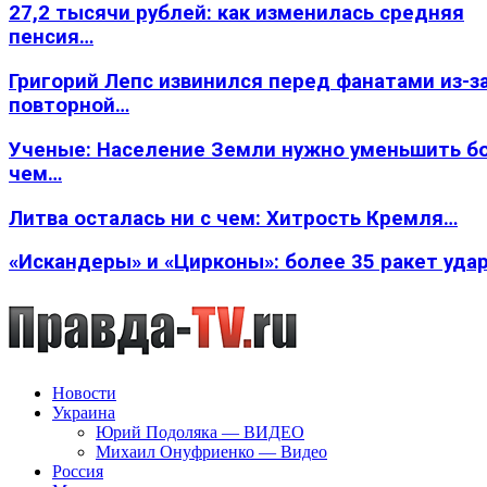
27,2 тысячи рублей: как изменилась средняя
пенсия…
Григорий Лепс извинился перед фанатами из-з
повторной…
Ученые: Население Земли нужно уменьшить б
чем…
Литва осталась ни с чем: Хитрость Кремля…
«Искандеры» и «Цирконы»: более 35 ракет уда
Новости
Украина
Юрий Подоляка — ВИДЕО
Михаил Онуфриенко — Видео
Россия