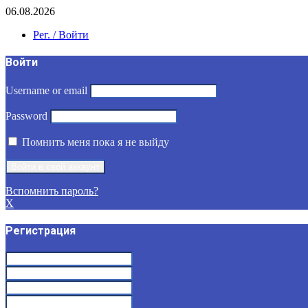
06.08.2026
Рег. / Войти
Войти
Username or email
Password
Помнить меня пока я не выйду
Вспомнить пароль?
X
Регистрация