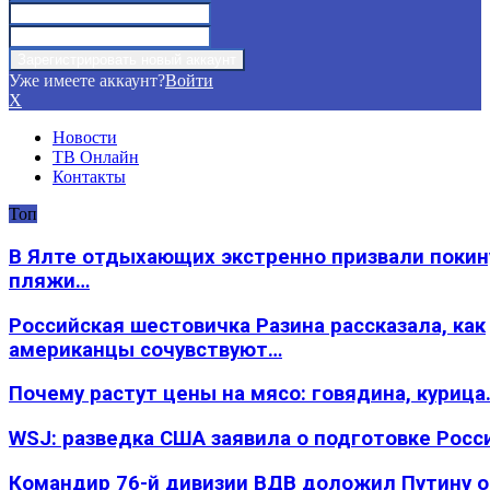
Уже имеете аккаунт?
Войти
X
Новости
ТВ Онлайн
Контакты
Топ
В Ялте отдыхающих экстренно призвали покин
пляжи…
Российская шестовичка Разина рассказала, как
американцы сочувствуют…
Почему растут цены на мясо: говядина, курица
WSJ: разведка США заявила о подготовке Росс
Командир 76-й дивизии ВДВ доложил Путину 