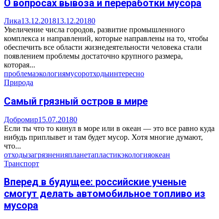
О вопросах вывоза и переработки мусора
Лика
13.12.2018
13.12.2018
0
Увеличение числа городов, развитие промышленного
комплекса и направлений, которые направлены на то, чтобы
обеспечить все области жизнедеятельности человека стали
появлением проблемы достаточно крупного размера,
которая...
проблема
экология
мусор
отходы
интересно
Природа
Самый грязный остров в мире
Добромир
15.07.2018
0
Если ты что то кинул в море или в океан — это все равно куда
нибудь приплывет и там будет мусор. Хотя многие думают,
что...
отходы
загрязнения
планета
пластик
экология
океан
Транспорт
Вперед в будущее: российские ученые
смогут делать автомобильное топливо из
мусора