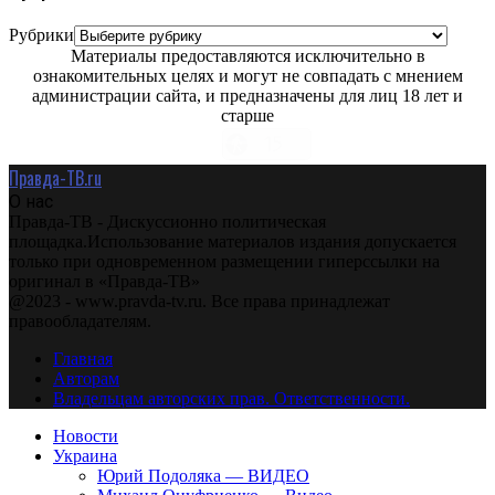
Рубрики
Материалы предоставляются исключительно в
ознакомительных целях и могут не совпадать с мнением
администрации сайта, и предназначены для лиц 18 лет и
старше
Правда-ТВ.ru
О нас
Правда-ТВ - Дискуссионно политическая
площадка.Использование материалов издания допускается
только при одновременном размещении гиперссылки на
оригинал в «Правда-ТВ»
@2023 - www.pravda-tv.ru. Все права принадлежат
правообладателям.
Главная
Авторам
Владельцам авторских прав. Ответственности.
Новости
Украина
Юрий Подоляка — ВИДЕО