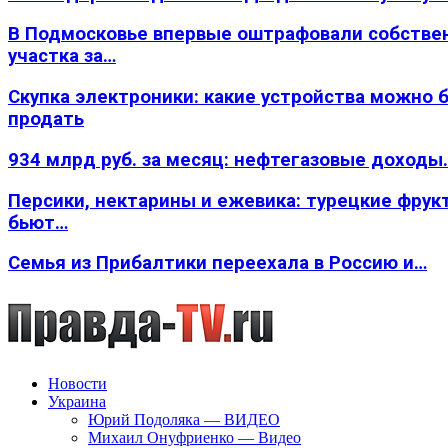
В Подмосковье впервые оштрафовали собстве
участка за…
Скупка электроники: какие устройства можно 
продать
934 млрд руб. за месяц: нефтегазовые доходы
Персики, нектарины и ежевика: турецкие фрук
бьют…
Семья из Прибалтики переехала в Россию и…
Новости
Украина
Юрий Подоляка — ВИДЕО
Михаил Онуфриенко — Видео