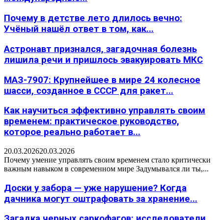
Почему в детстве лето длилось вечно:
Учёный нашёл ответ в том, как...
Астронавт признался, загадочная болезнь
лишила речи и пришлось эвакуировать МКС
МАЗ-7907: Крупнейшее в мире 24 колесное
шасси, созданное в СССР для ракет...
Как научиться эффективно управлять своим
временем: практическое руководство,
которое реально работает в...
20.03.2026
20.03.2026
Почему умение управлять своим временем стало критически
важным навыком в современном мире Задумывался ли ты,...
Доски у забора — уже нарушение? Когда
дачника могут оштрафовать за хранение...
Загадка черных саркофагов: исследователи