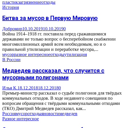
пластик
загрязнение
отходы
История
Битва за мусор в Первую Мировую
Добромир
10.10.2019
10.10.2019
0
Война 1914–1918 гг. поставила перед сражавшимися
державами не только вопрос о бесперебойном снабжении
многомиллионных армий всем необходимым, но и о
правильной утилизации и переработке мусора,...
мусор
разное интересное
отходы
утилизация
В России
Медведев рассказал, что случится с
мусорными полигонами
Илья К.
18.12.2018
18.12.2018
0
Премьер-министр рассказал о судьбе полигонов для твёрдых
коммунальных отходов. В ходе недавнего совещания по
вопросам обращения с твёрдыми коммунальными отходами
(ТКО) Дмитрий Медведев рассказал, как...
Россия
мусор
отходы
яновости
медведев
Разное интересное