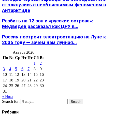
столкнулись с необъяснимым феноменом в
Антарктиде
Разбить на 12 зон и «русские острова»:
Медведев рассказал как ЦРУ в...
Россия построит электростанцию на Луне к
2036 году — зачем нам лунная...
Август 2026
Пн
Вт
Ср
Чт
Пт
Сб
Вс
1
2
3
4
5
6
7
8
9
10
11
12
13
14
15
16
17
18
19
20
21
22
23
24
25
26
27
28
29
30
31
« Июл
Search for:
Search
Рубрики