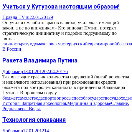
Учиться у Кутузова настоящим образом!
Правда-TV.ru
22.01.2012
9
Он учил их «любить врагов ваших», учил «как имеющий
закон, а не по книжникам» Кто виноват Путин, потерял
стратегическую инициативу и подобно подсудимому по
пять...
личность
разум
дума
человек
мастер
русский
евреи
мировой
бессоз
В России
Ракета Владимира Путина
Добромир
18.01.2012
02.04.2017
6
Так выглядит график количества нарушений (читай воровства
и нецелевого использования) при расходовании средств
бюджета под контролем кандидата в президенты Владимира
Путина. В прошлом году у...
бюджет
самолет
вода
спорт
вопросы
способ
государство
суд
доходы
История. Запретная археология.
Медицина и здоровье
Славяне.
Родная вера. Веды.
Технология спаивания
Добромир
17.01.2012
14