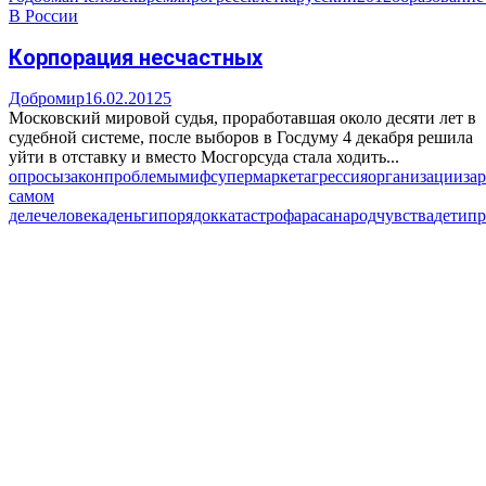
В России
Корпорация несчастных
Добромир
16.02.2012
5
Московский мировой судья, проработавшая около десяти лет в
судебной системе, после выборов в Госдуму 4 декабря решила
уйти в отставку и вместо Мосгорсуда стала ходить...
опросы
закон
проблемы
миф
супермаркет
агрессия
организации
за
самом
деле
человека
деньги
порядок
катастрофа
раса
народ
чувства
дети
пр