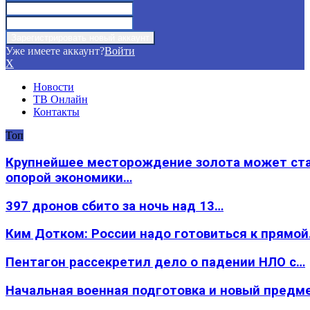
Уже имеете аккаунт?
Войти
X
Новости
ТВ Онлайн
Контакты
Топ
Крупнейшее месторождение золота может ст
опорой экономики…
397 дронов сбито за ночь над 13…
Ким Дотком: России надо готовиться к прямо
Пентагон рассекретил дело о падении НЛО с…
Начальная военная подготовка и новый предм