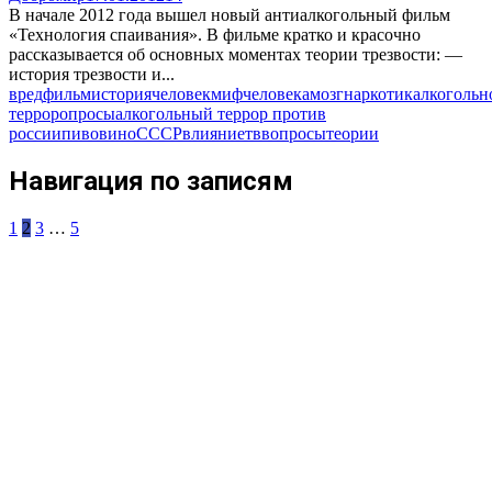
В начале 2012 года вышел новый антиалкогольный фильм
«Технология спаивания». В фильме кратко и красочно
рассказывается об основных моментах теории трезвости: —
история трезвости и...
вред
фильм
история
человек
миф
человека
мозг
наркотик
алкоголь
н
террор
опросы
алкогольный террор против
россии
пиво
вино
СССР
влияние
тв
вопросы
теории
Навигация по записям
1
2
3
…
5