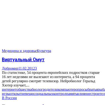
Медицина и здоровье
Культура
Виртуальный Омут
Добромир
11.02.2012
3
По статистике, 54 процента европейских подростков старше
16 лет неделями не вылезают из интернета, а 94 процента
детей регулярно смотрят телевизор. Нейро6иолог Геральд
Хютер изучает,...
интернет
общества
биолог
родители
компьютер
опросы
братья
рыб
игры
открытие
вещи
социальных
контрол
память
влияние
строител
В России