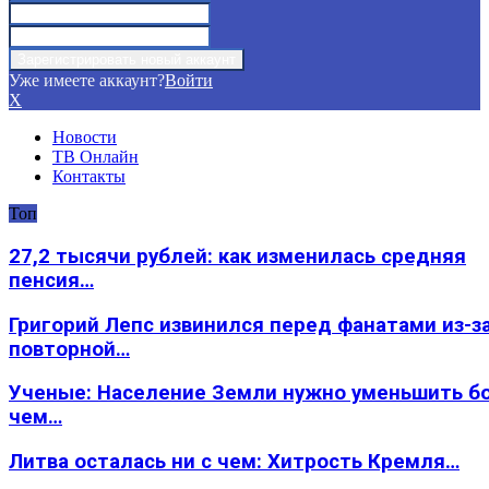
Уже имеете аккаунт?
Войти
X
Новости
ТВ Онлайн
Контакты
Топ
27,2 тысячи рублей: как изменилась средняя
пенсия…
Григорий Лепс извинился перед фанатами из-з
повторной…
Ученые: Население Земли нужно уменьшить б
чем…
Литва осталась ни с чем: Хитрость Кремля…