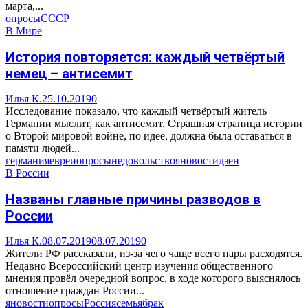
марта,...
опросы
СССР
В Мире
История повторяется: каждый четвёртый
немец – антисемит
Илья К.
25.10.2019
0
Исследование показало, что каждый четвёртый житель
Германии мыслит, как антисемит. Страшная страница истории
о Второй мировой войне, по идее, должна была оставаться в
памяти людей...
германия
евреи
опросы
недовольство
яновости
дзен
В России
Названы главные причины разводов в
России
Илья К.
08.07.2019
08.07.2019
0
Жители РФ рассказали, из-за чего чаще всего пары расходятся.
Недавно Всероссийский центр изучения общественного
мнения провёл очередной вопрос, в ходе которого выяснялось
отношение граждан России...
яновости
опросы
Россия
семья
брак