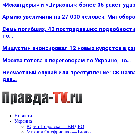
«Искандеры» и «Цирконы»: более 35 ракет уда
Армию увеличили на 27 000 человек: Минобор
Семь погибших, 40 пострадавших: подробности
по…
Мишустин анонсировал 12 новых курортов в р
Москва готова к переговорам по Украине, но…
Несчастный случай или преступление: СК назв
две…
Новости
Украина
Юрий Подоляка — ВИДЕО
Михаил Онуфриенко — Видео