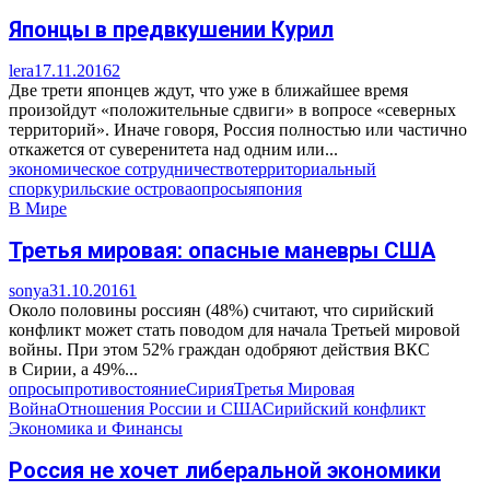
Японцы в предвкушении Курил
lera
17.11.2016
2
Две трети японцев ждут, что уже в ближайшее время
произойдут «положительные сдвиги» в вопросе «северных
территорий». Иначе говоря, Россия полностью или частично
откажется от суверенитета над одним или...
экономическое сотрудничество
территориальный
спор
курильские острова
опросы
япония
В Мире
Третья мировая: опасные маневры США
sonya
31.10.2016
1
Около половины россиян (48%) считают, что сирийский
конфликт может стать поводом для начала Третьей мировой
войны. При этом 52% граждан одобряют действия ВКС
в Сирии, а 49%...
опросы
противостояние
Сирия
Третья Мировая
Война
Отношения России и США
Сирийский конфликт
Экономика и Финансы
Россия не хочет либеральной экономики