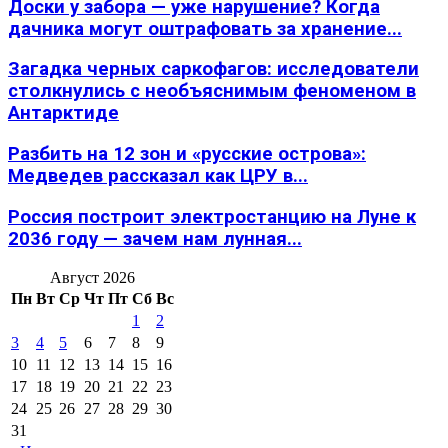
Доски у забора — уже нарушение? Когда
дачника могут оштрафовать за хранение...
Загадка черных саркофагов: исследователи
столкнулись с необъяснимым феноменом в
Антарктиде
Разбить на 12 зон и «русские острова»:
Медведев рассказал как ЦРУ в...
Россия построит электростанцию на Луне к
2036 году — зачем нам лунная...
Август 2026
Пн
Вт
Ср
Чт
Пт
Сб
Вс
1
2
3
4
5
6
7
8
9
10
11
12
13
14
15
16
17
18
19
20
21
22
23
24
25
26
27
28
29
30
31