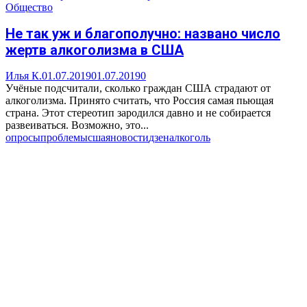
Общество
Не так уж и благополучно: названо число
жертв алкоголизма в США
Илья К.
01.07.2019
01.07.2019
0
Учёные подсчитали, сколько граждан США страдают от
алкоголизма. Принято считать, что Россия самая пьющая
страна. Этот стереотип зародился давно и не собирается
развеиваться. Возможно, это...
опросы
проблемы
сша
яновости
дзен
алкоголь