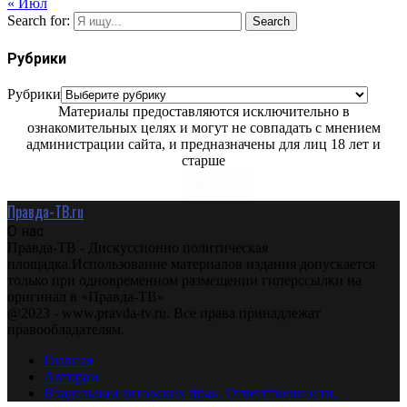
« Июл
Search for:
Search
Рубрики
Рубрики
Материалы предоставляются исключительно в
ознакомительных целях и могут не совпадать с мнением
администрации сайта, и предназначены для лиц 18 лет и
старше
Правда-ТВ.ru
О нас
Правда-ТВ - Дискуссионно политическая
площадка.Использование материалов издания допускается
только при одновременном размещении гиперссылки на
оригинал в «Правда-ТВ»
@2023 - www.pravda-tv.ru. Все права принадлежат
правообладателям.
Главная
Авторам
Владельцам авторских прав. Ответственности.