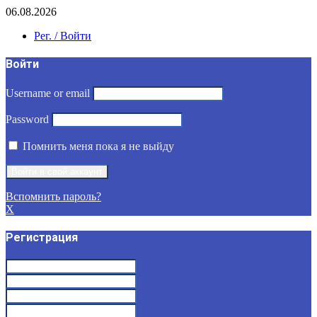
06.08.2026
Рег. / Войти
Войти
Username or email
Password
Помнить меня пока я не выйду
Вспомнить пароль?
X
Регистрация