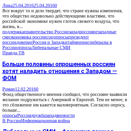
Лика
25.04.2016
25.04.2016
0
Все вокруг то и дело твердят, что стране нужны изменения,
что общество недовольно действующими властями, что
российской экономике нужен глоток свежего воздуха, что
жизнь, в...
поддержка
правительство России
запад
россияне
западные
сми
экономика россии
соцопросы
президент
россии
доверие
Россия и Запад
китай
мнение
либералы в
России
опросы
Либеральные СМИ
Правда-ТВ
Больше половины опрошенных россиян
хотят наладить отношения с Западом —
ФОМ
Роман
12.02.2016
0
Фонд общественного мнения сообщил, что россияне выявили
желание подружиться с Америкой и Европой. Тем не менее, в
это сближение им кажется маловероятным. Согласно опросу,
больше...
опросы
Россия
дружба
запад
яновости
В России
Информационная война