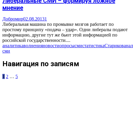
Либеральные СМИ – формируя ложное
мнение
Добромир
02.08.2013
1
Либеральная машина по промывке мозгов работает по
простому принципу «подача – удар». Одни либералы подают
информацию, другие тут же бьют этой информацией по
российской государственности....
аналитика
волнения
новости
опросы
сми
статистика
Стариков
анал
сми
Навигация по записям
1
2
…
5