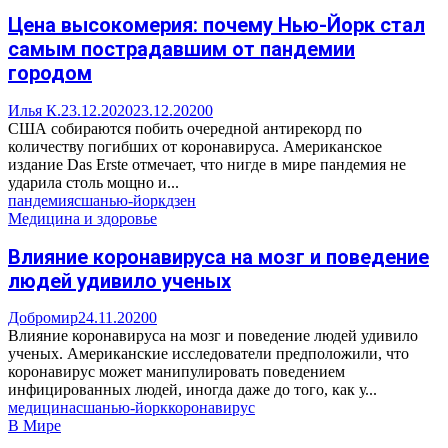
Цена высокомерия: почему Нью-Йорк стал
самым пострадавшим от пандемии
городом
Илья К.
23.12.2020
23.12.2020
0
США собираются побить очередной антирекорд по
количеству погибших от коронавируса. Американское
издание Das Erste отмечает, что нигде в мире пандемия не
ударила столь мощно и...
пандемия
сша
нью-йорк
дзен
Медицина и здоровье
Влияние коронавируса на мозг и поведение
людей удивило ученых
Добромир
24.11.2020
0
Влияние коронавируса на мозг и поведение людей удивило
ученых. Американские исследователи предположили, что
коронавирус может манипулировать поведением
инфицированных людей, иногда даже до того, как у...
медицина
сша
нью-йорк
коронавирус
В Мире