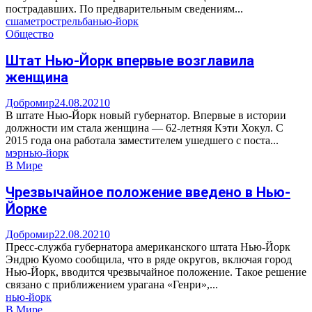
пострадавших. По предварительным сведениям...
сша
метро
стрельба
нью-йорк
Общество
Штат Нью-Йорк впервые возглавила
женщина
Добромир
24.08.2021
0
В штате Нью-Йорк новый губернатор. Впервые в истории
должности им стала женщина — 62-летняя Кэти Хокул. С
2015 года она работала заместителем ушедшего с поста...
мэр
нью-йорк
В Мире
Чрезвычайное положение введено в Нью-
Йорке
Добромир
22.08.2021
0
Пресс-служба губернатора американского штата Нью-Йорк
Эндрю Куомо сообщила, что в ряде округов, включая город
Нью-Йорк, вводится чрезвычайное положение. Такое решение
связано с приближением урагана «Генри»,...
нью-йорк
В Мире