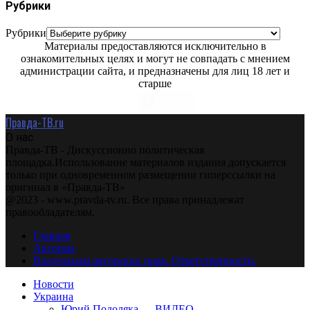
Рубрики
Рубрики
Материалы предоставляются исключительно в
ознакомительных целях и могут не совпадать с мнением
администрации сайта, и предназначены для лиц 18 лет и
старше
Правда-ТВ.ru
О нас
Правда-ТВ - Дискуссионно политическая
площадка.Использование материалов издания допускается
только при одновременном размещении гиперссылки на
оригинал в «Правда-ТВ»
@2023 - www.pravda-tv.ru. Все права принадлежат
правообладателям.
Главная
Авторам
Владельцам авторских прав. Ответственности.
Новости
Украина
Юрий Подоляка — ВИДЕО