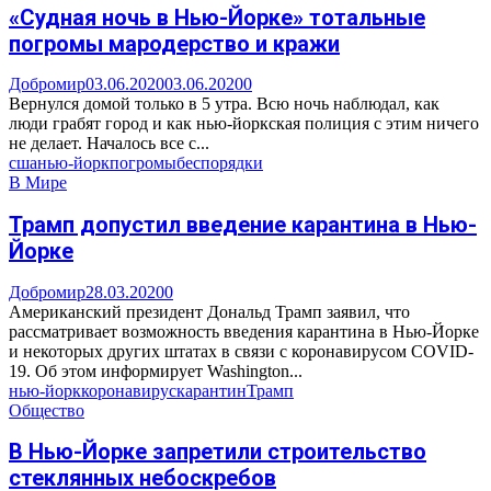
«Судная ночь в Нью-Йорке» тотальные
погромы мародерство и кражи
Добромир
03.06.2020
03.06.2020
0
Вернулся домой только в 5 утра. Всю ночь наблюдал, как
люди грабят город и как нью-йоркская полиция с этим ничего
не делает. Началось все с...
сша
нью-йорк
погромы
беспорядки
В Мире
Трамп допустил введение карантина в Нью-
Йорке
Добромир
28.03.2020
0
Американский президент Дональд Трамп заявил, что
рассматривает возможность введения карантина в Нью-Йорке
и некоторых других штатах в связи с коронавирусом COVID-
19. Об этом информирует Washington...
нью-йорк
коронавирус
карантин
Трамп
Общество
В Нью-Йорке запретили строительство
стеклянных небоскребов