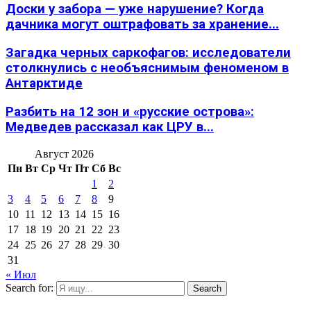
Доски у забора — уже нарушение? Когда
дачника могут оштрафовать за хранение...
Загадка черных саркофагов: исследователи
столкнулись с необъяснимым феноменом в
Антарктиде
Разбить на 12 зон и «русские острова»:
Медведев рассказал как ЦРУ в...
Август 2026
Пн
Вт
Ср
Чт
Пт
Сб
Вс
1
2
3
4
5
6
7
8
9
10
11
12
13
14
15
16
17
18
19
20
21
22
23
24
25
26
27
28
29
30
31
« Июл
Search for:
Search