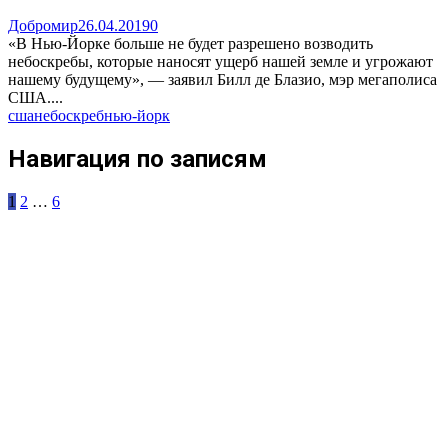
Добромир
26.04.2019
0
«В Нью-Йорке больше не будет разрешено возводить
небоскребы, которые наносят ущерб нашей земле и угрожают
нашему будущему», — заявил Билл де Блазио, мэр мегаполиса
США....
сша
небоскреб
нью-йорк
Навигация по записям
1
2
…
6