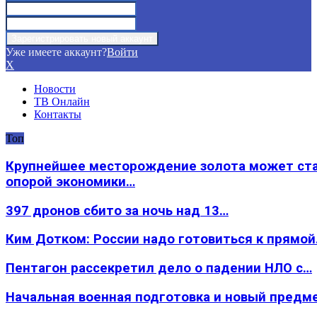
Уже имеете аккаунт?
Войти
X
Новости
ТВ Онлайн
Контакты
Топ
Крупнейшее месторождение золота может ст
опорой экономики…
397 дронов сбито за ночь над 13…
Ким Дотком: России надо готовиться к прямо
Пентагон рассекретил дело о падении НЛО с…
Начальная военная подготовка и новый предм