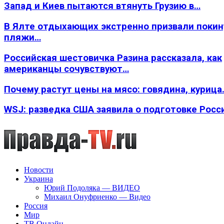
Запад и Киев пытаются втянуть Грузию в…
В Ялте отдыхающих экстренно призвали покин
пляжи…
Российская шестовичка Разина рассказала, как
американцы сочувствуют…
Почему растут цены на мясо: говядина, курица
WSJ: разведка США заявила о подготовке Росс
Новости
Украина
Юрий Подоляка — ВИДЕО
Михаил Онуфриенко — Видео
Россия
Мир
ТВ Онлайн