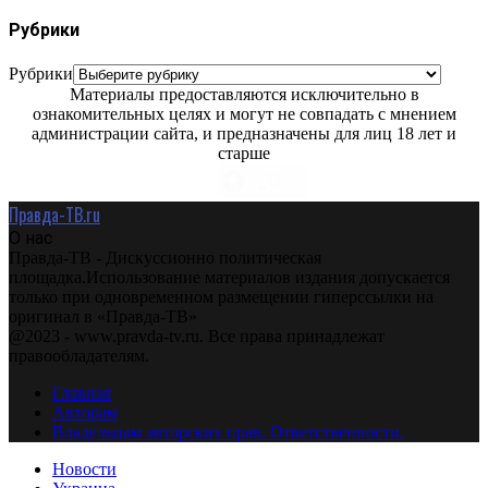
Рубрики
Рубрики
Материалы предоставляются исключительно в
ознакомительных целях и могут не совпадать с мнением
администрации сайта, и предназначены для лиц 18 лет и
старше
Правда-ТВ.ru
О нас
Правда-ТВ - Дискуссионно политическая
площадка.Использование материалов издания допускается
только при одновременном размещении гиперссылки на
оригинал в «Правда-ТВ»
@2023 - www.pravda-tv.ru. Все права принадлежат
правообладателям.
Главная
Авторам
Владельцам авторских прав. Ответственности.
Новости