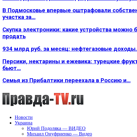
В Подмосковье впервые оштрафовали собстве
участка за…
Скупка электроники: какие устройства можно 
продать
934 млрд руб. за месяц: нефтегазовые доходы
Персики, нектарины и ежевика: турецкие фрук
бьют…
Семья из Прибалтики переехала в Россию и…
Новости
Украина
Юрий Подоляка — ВИДЕО
Михаил Онуфриенко — Видео