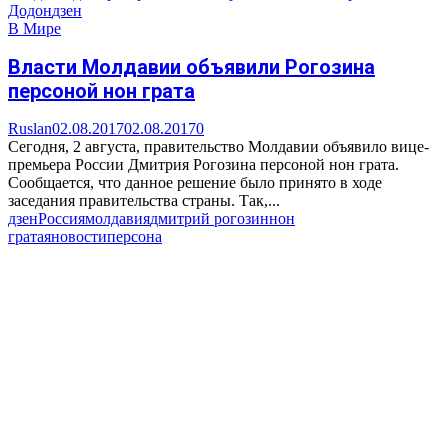
Додон
дзен
В Мире
Власти Молдавии объявили Рогозина
персоной нон грата
Ruslan
02.08.2017
02.08.2017
0
Сегодня, 2 августа, правительство Молдавии объявило вице-
премьера России Дмитрия Рогозина персоной нон грата.
Сообщается, что данное решение было принято в ходе
заседания правительства страны. Так,...
дзен
Россия
молдавия
дмитрий рогозин
нон
грата
яновости
персона