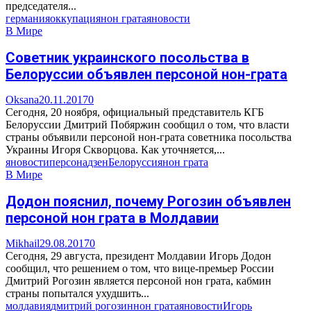
председателя...
германия
оккупация
нон грата
яновости
В Мире
Советник украинского посольства в
Белоруссии объявлен персоной нон-грата
Oksana
20.11.2017
0
Сегодня, 20 ноября, официальный представитель КГБ
Белоруссии Дмитрий Побяржин сообщил о том, что власти
страны объявили персоной нон-грата советника посольства
Украины Игоря Скворцова. Как уточняется,...
яновости
персона
дзен
Белоруссия
нон грата
В Мире
Додон пояснил, почему Рогозин объявлен
персоной нон грата в Молдавии
Mikhail
29.08.2017
0
Сегодня, 29 августа, президент Молдавии Игорь Додон
сообщил, что решением о том, что вице-премьер России
Дмитрий Рогозин является персоной нон грата, кабмин
страны попытался ухудшить...
молдавия
дмитрий рогозин
нон грата
яновости
Игорь