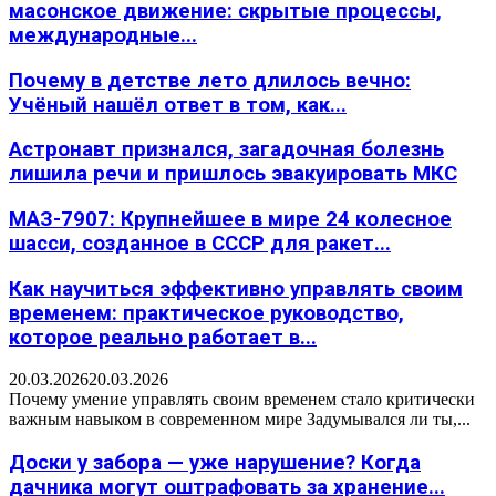
масонское движение: скрытые процессы,
международные...
Почему в детстве лето длилось вечно:
Учёный нашёл ответ в том, как...
Астронавт признался, загадочная болезнь
лишила речи и пришлось эвакуировать МКС
МАЗ-7907: Крупнейшее в мире 24 колесное
шасси, созданное в СССР для ракет...
Как научиться эффективно управлять своим
временем: практическое руководство,
которое реально работает в...
20.03.2026
20.03.2026
Почему умение управлять своим временем стало критически
важным навыком в современном мире Задумывался ли ты,...
Доски у забора — уже нарушение? Когда
дачника могут оштрафовать за хранение...