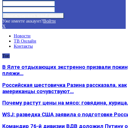
Уже имеете аккаунт?
Войти
X
Новости
ТВ Онлайн
Контакты
Топ
В Ялте отдыхающих экстренно призвали покин
пляжи…
Российская шестовичка Разина рассказала, как
американцы сочувствуют…
Почему растут цены на мясо: говядина, курица
WSJ: разведка США заявила о подготовке Росс
Командир 76-й дивизии ВДВ доложил Путину 