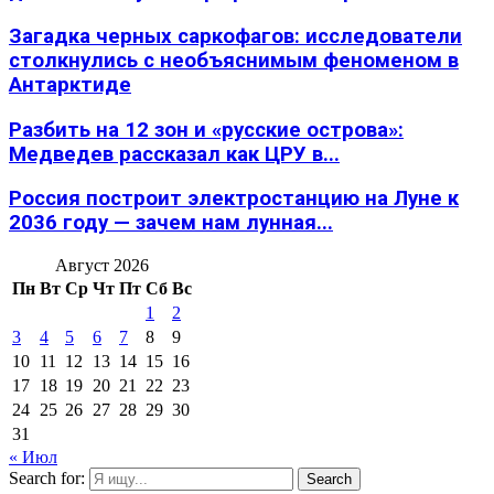
Загадка черных саркофагов: исследователи
столкнулись с необъяснимым феноменом в
Антарктиде
Разбить на 12 зон и «русские острова»:
Медведев рассказал как ЦРУ в...
Россия построит электростанцию на Луне к
2036 году — зачем нам лунная...
Август 2026
Пн
Вт
Ср
Чт
Пт
Сб
Вс
1
2
3
4
5
6
7
8
9
10
11
12
13
14
15
16
17
18
19
20
21
22
23
24
25
26
27
28
29
30
31
« Июл
Search for:
Search