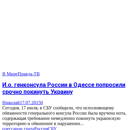
В Мире
Правда-ТВ
И.о. генконсула России в Одессе попросили
срочно покинуть Украину
Николай
17.07.2015
0
Сегодня, 17 июля, в СБУ сообщили, что исполняющему
обязанности генерального консула России была вручена нота,
содержащая требование немедленно покинуть украинскую
территорию и обвинение в нарушении...
одесса
нон грата
Россия
СБУ