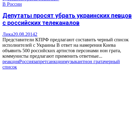
В России
Депутаты просят убрать украинских певцов
с российских телеканалов
Лика
20.08.2014
2
Представители КПРФ предлагают составить черный список
исполнителей с Украины В ответ на намерения Киева
объявить 500 российских артистов персонами нон грата,
коммунисты предлагают применить ответные...
реакция
Россия
запрет
санкции
музыкант
нон грата
черный
список