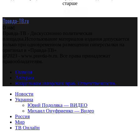
старше
Правда-ТВ.ru
О нас
Правда-ТВ - Дискуссионно политическая
площадка.Использование материалов издания допускается
только при одновременном размещении гиперссылки на
оригинал в «Правда-ТВ»
@2023 - www.pravda-tv.ru. Все права принадлежат
правообладателям.
Главная
Авторам
Владельцам авторских прав. Ответственности.
Новости
Украина
Юрий Подоляка — ВИДЕО
Михаил Онуфриенко — Видео
Россия
Мир
ТВ Онлайн