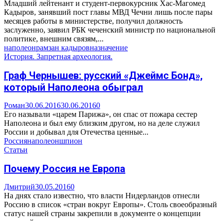
Младший лейтенант и студент-первокурсник Хас-Магомед
Кадыров, занявший пост главы МВД Чечни лишь после пары
месяцев работы в министерстве, получил должность
заслуженно, заявил РБК чеченский министр по национальной
политике, внешним связям,...
наполеон
рамзан кадыров
назначение
История. Запретная археология.
Граф Чернышев: русский «Джеймс Бонд»,
который Наполеона обыграл
Роман
30.06.2016
30.06.2016
0
Его называли «царем Парижа», он спас от пожара сестер
Наполеона и был ему близким другом, но на деле служил
России и добывал для Отечества ценные...
Россия
наполеон
шпион
Статьи
Почему Россия не Европа
Дмитрий
30.05.2016
0
На днях стало известно, что власти Нидерландов отнесли
Россию в список «стран вокруг Европы». Столь своеобразный
статус нашей страны закрепили в документе о концепции