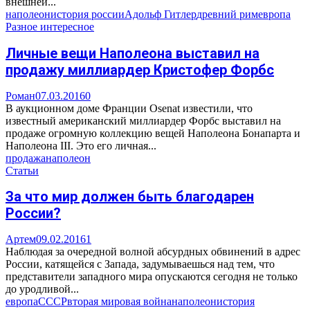
внешней...
наполеон
история россии
Адольф Гитлер
древний рим
европа
Разное интересное
Личные вещи Наполеона выставил на
продажу миллиардер Кристофер Форбс
Роман
07.03.2016
0
В аукционном доме Франции Osenat известили, что
известный американский миллиардер Форбс выставил на
продаже огромную коллекцию вещей Наполеона Бонапарта и
Наполеона ІІІ. Это его личная...
продажа
наполеон
Статьи
За что мир должен быть благодарен
России?
Артем
09.02.2016
1
Наблюдая за очередной волной абсурдных обвинений в адрес
России, катящейся с Запада, задумываешься над тем, что
представители западного мира опускаются сегодня не только
до уродливой...
европа
СССР
вторая мировая война
наполеон
история