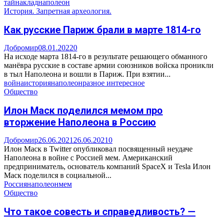
тайна
клад
наполеон
История. Запретная археология.
Как русские Париж брали в марте 1814-го
Добромир
08.01.2022
0
На исходе марта 1814-го в результате решающего обманного
манёвра русские в составе армии союзников войска проникли
в тыл Наполеона и вошли в Париж. При взятии...
война
история
наполеон
разное интересное
Общество
Илон Маск поделился мемом про
вторжение Наполеона в Россию
Добромир
26.06.2021
26.06.2021
0
Илон Маск в Twitter опубликовал посвященный неудаче
Наполеона в войне с Россией мем. Американский
предприниматель, основатель компаний SpaceX и Tesla Илон
Маск поделился в социальной...
Россия
наполеон
мем
Общество
Что такое совесть и справедливость? —