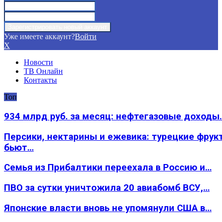
Уже имеете аккаунт?
Войти
X
Новости
ТВ Онлайн
Контакты
Топ
934 млрд руб. за месяц: нефтегазовые доходы
Персики, нектарины и ежевика: турецкие фрук
бьют…
Семья из Прибалтики переехала в Россию и…
ПВО за сутки уничтожила 20 авиабомб ВСУ,…
Японские власти вновь не упомянули США в…