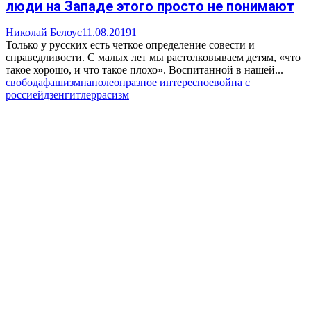
люди на Западе этого просто не понимают
Николай Белоус
11.08.2019
1
Только у русских есть четкое определение совести и
справедливости. С малых лет мы растолковываем детям, «что
такое хорошо, и что такое плохо». Воспитанной в нашей...
свобода
фашизм
наполеон
разное интересное
война с
россией
дзен
гитлер
расизм