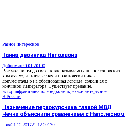
Разное интересное
Тайна двойника Наполеона
Добромир
26.01.2019
0
Вот уже почти два века в так называемых «наполеоновских
кругах» ходит интересная и практически никак
документально не обоснованная легенда, связанная с
кончиной Императора. Существует предание...
история
франция
наполеон
двойник
разное интересное
В России
Назначение первокурсника главой МВД
Чечни объяснили сравнением с Наполеоном
ilona
21.12.2017
21.12.2017
0