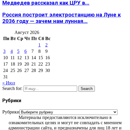
Медведев рассказал как ЦРУ в...
Россия построит электростанцию на Луне к
2036 году — зачем нам лунная...
Август 2026
Пн
Вт
Ср
Чт
Пт
Сб
Вс
1
2
3
4
5
6
7
8
9
10
11
12
13
14
15
16
17
18
19
20
21
22
23
24
25
26
27
28
29
30
31
« Июл
Search for:
Search
Рубрики
Рубрики
Материалы предоставляются исключительно в
ознакомительных целях и могут не совпадать с мнением
администрации сайта, и предназначены для лиц 18 лет и