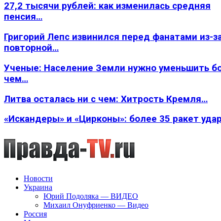
27,2 тысячи рублей: как изменилась средняя
пенсия…
Григорий Лепс извинился перед фанатами из-з
повторной…
Ученые: Население Земли нужно уменьшить б
чем…
Литва осталась ни с чем: Хитрость Кремля…
«Искандеры» и «Цирконы»: более 35 ракет уда
Новости
Украина
Юрий Подоляка — ВИДЕО
Михаил Онуфриенко — Видео
Россия