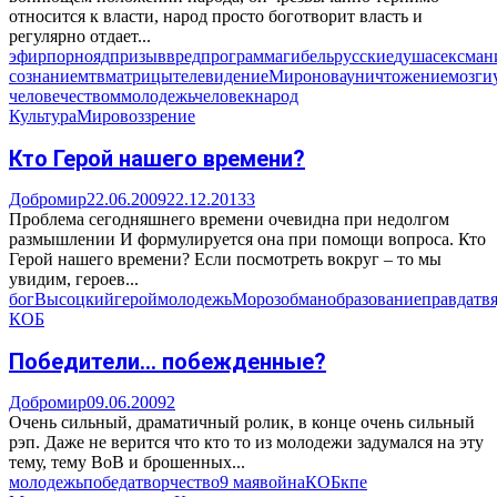
относится к власти, народ просто боготворит власть и
регулярно отдает...
эфир
порно
яд
призыв
вред
программа
гибель
русские
душа
секс
ман
сознанием
тв
матрицы
телевидение
Миронова
уничтожение
мозги
человечеством
молодежь
человек
народ
Культура
Мировоззрение
Кто Герой нашего времени?
Добромир
22.06.2009
22.12.2013
3
Проблема сегодняшнего времени очевидна при недолгом
размышлении И формулируется она при помощи вопроса. Кто
Герой нашего времени? Если посмотреть вокруг – то мы
увидим, героев...
бог
Высоцкий
герой
молодежь
Мороз
обман
образование
правда
тв
КОБ
Победители… побежденные?
Добромир
09.06.2009
2
Очень сильный, драматичный ролик, в конце очень сильный
рэп. Даже не верится что кто то из молодежи задумался на эту
тему, тему ВоВ и брошенных...
молодежь
победа
творчество
9 мая
война
КОБ
кпе