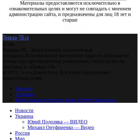
Материалы предоставляются исключительно в
ознакомительных целях и могут не совпадать с мнением
администрации сайта, и предназначены для лиц 18 лет и
старше
Правда-ТВ.ru
О нас
Правда-ТВ - Дискуссионно политическая
площадка.Использование материалов издания допускается
только при одновременном размещении гиперссылки на
оригинал в «Правда-ТВ»
@2023 - www.pravda-tv.ru. Все права принадлежат
правообладателям.
Главная
Авторам
Владельцам авторских прав. Ответственности.
Новости
Украина
Юрий Подоляка — ВИДЕО
Михаил Онуфриенко — Видео
Россия
Мир