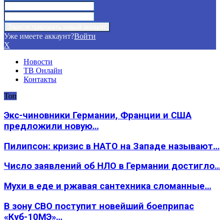
Уже имеете аккаунт?
Войти
X
Новости
ТВ Онлайн
Контакты
Топ
Экс-чиновники Германии, Франции и США
предложили новую…
Пилипсон: кризис в НАТО на Западе называют…
Число заявлений об НЛО в Германии достигло
Мухи в еде и ржавая сантехника сломанные…
В зону СВО поступит новейший боеприпас
«Куб-10МЭ»…