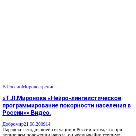
В России
Мировоззрение
«Т.Л.Миронова «Нейро-лингвистическое
программирование покорности населения в
России»» Видео.
Добромир
21.08.2009
14
Парадокс сегодняшней ситуации в России в том, что при
вопиющем положении народа, он чрезвычайно терпимо