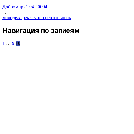
Добромир
21.04.2009
4
...
молодежь
реклама
стереотипы
шок
Навигация по записям
1
…
9
10