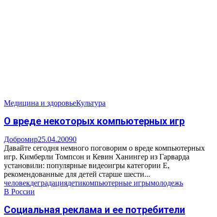
Медицина и здоровье
Культура
О вреде некоторых компьютерных игр
Добромир
25.04.2009
0
Давайте сегодня немного поговорим о вреде компьютерных
игр. Кимберли Томпсон и Кевин Ханингер из Гарварда
установили: популярные видеоигры категории Е,
рекомендованные для детей старше шести...
человек
деградация
дети
компьютерные игры
молодежь
В России
Социальная реклама и ее потребители