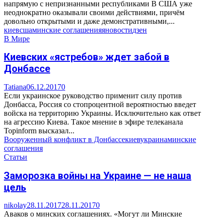
напрямую с непризнанными республиками В США уже
неоднократно оказывали своими действиями, причём
довольно открытыми и даже демонстративными,...
киев
сша
минские соглашения
яновости
дзен
В Мире
Киевских «ястребов» ждет забой в
Донбассе
Tatiana
06.12.2017
0
Если украинское руководство применит силу против
Донбасса, Россия со стопроцентной вероятностью введет
войска на территорию Украины. Исключительно как ответ
на агрессию Киева. Такое мнение в эфире телеканала
Topinform высказал...
Вооруженный конфликт в Донбассе
киев
украина
минские
соглашения
Статьи
Заморозка войны на Украине — не наша
цель
nikolay
28.11.2017
28.11.2017
0
Аваков о минских соглашениях. «Могут ли Минские