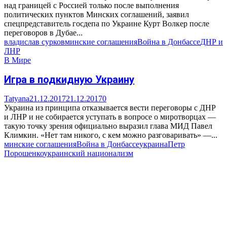
над границей с Россией только после выполнения
политических пунктов Минских соглашений, заявил
спецпредставитель госдепа по Украине Курт Волкер после
переговоров в Дубае...
владислав сурков
минские соглашения
Война в Донбассе
ДНР и
ЛНР
В Мире
Игра в подкидную Украину
Tatyana
21.12.2017
21.12.2017
0
Украина из принципа отказывается вести переговоры с ДНР
и ЛНР и не собирается уступать в вопросе о миротворцах —
такую точку зрения официально выразил глава МИД Павел
Климкин. «Нет там никого, с кем можно разговаривать» —...
минские соглашения
Война в Донбассе
украина
Петр
Порошенко
украинский национализм