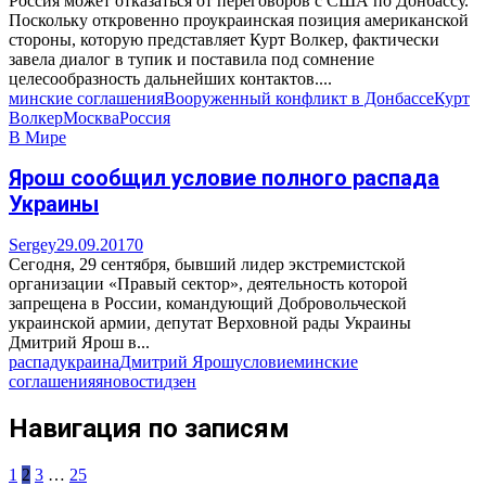
Россия может отказаться от переговоров с США по Донбассу.
Поскольку откровенно проукраинская позиция американской
стороны, которую представляет Курт Волкер, фактически
завела диалог в тупик и поставила под сомнение
целесообразность дальнейших контактов....
минские соглашения
Вооруженный конфликт в Донбассе
Курт
Волкер
Москва
Россия
В Мире
Ярош сообщил условие полного распада
Украины
Sergey
29.09.2017
0
Сегодня, 29 сентября, бывший лидер экстремистской
организации «Правый сектор», деятельность которой
запрещена в России, командующий Добровольческой
украинской армии, депутат Верховной рады Украины
Дмитрий Ярош в...
распад
украина
Дмитрий Ярош
условие
минские
соглашения
яновости
дзен
Навигация по записям
1
2
3
…
25