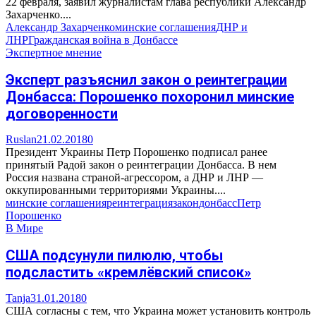
22 февраля, заявил журналистам глава республики Александр
Захарченко....
Александр Захарченко
минские соглашения
ДНР и
ЛНР
Гражданская война в Донбассе
Экспертное мнение
Эксперт разъяснил закон о реинтеграции
Донбасса: Порошенко похоронил минские
договоренности
Ruslan
21.02.2018
0
Президент Украины Петр Порошенко подписал ранее
принятый Радой закон о реинтеграции Донбасса. В нем
Россия названа страной-агрессором, а ДНР и ЛНР —
оккупированными территориями Украины....
минские соглашения
реинтеграция
закон
донбасс
Петр
Порошенко
В Мире
США подсунули пилюлю, чтобы
подсластить «кремлёвский список»
Tanja
31.01.2018
0
США согласны с тем, что Украина может установить контроль