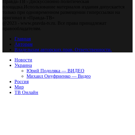
Правда-ТВ - Дискуссионно политическая
площадка.Использование материалов издания допускается
только при одновременном размещении гиперссылки на
оригинал в «Правда-ТВ»
@2023 - www.pravda-tv.ru. Все права принадлежат
правообладателям.
Главная
Авторам
Владельцам авторских прав. Ответственности.
Новости
Украина
Юрий Подоляка — ВИДЕО
Михаил Онуфриенко — Видео
Россия
Мир
ТВ Онлайн