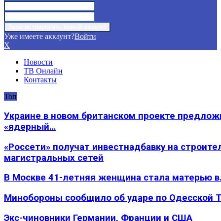
Уже имеете аккаунт?
Войти
X
Новости
ТВ Онлайн
Контакты
Топ
Украине в новом британском проекте предлож
«ядерный…
«Россети» получат инвестнадбавку на строите
магистральных сетей
В Москве 41-летняя женщина стала матерью в
Минобороны сообщило об ударе по Одесской 
Экс-чиновники Германии, Франции и США