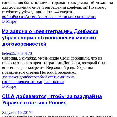
соглашения быть имплементированы как реальный механизм
для достижения мира и разрешения конфликта? По моему
глубокому убеждению, нет», — уверен...
война
Россия
Арсен Аваков
слив
минские соглашения
В Мире
Из закона о «реинтеграции» Донбасса
убрана норма об исполнении минских
договоренностей
helen
05.10.2017
0
Сегодня, 5 октября, украинские СМИ сообщили, что из
проекта закона о «реинтеграции» Донбасса, который был
внесен на рассмотрение Верховной рады Украины
президентом страны Петром Порошенко,...
дзен
закон
донбасс
особый статус
минские
соглашения
реинтеграция
яновости
В Мире
США добиваются, чтобы за раздрай на
Украине ответила Россия
Sanya
05.10.2017
1