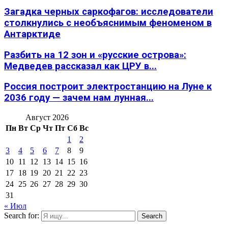
Загадка черных саркофагов: исследователи
столкнулись с необъяснимым феноменом в
Антарктиде
Разбить на 12 зон и «русские острова»:
Медведев рассказал как ЦРУ в...
Россия построит электростанцию на Луне к
2036 году — зачем нам лунная...
Август 2026
Пн
Вт
Ср
Чт
Пт
Сб
Вс
1
2
3
4
5
6
7
8
9
10
11
12
13
14
15
16
17
18
19
20
21
22
23
24
25
26
27
28
29
30
31
« Июл
Search for:
Search