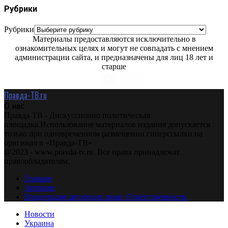
Рубрики
Рубрики
Материалы предоставляются исключительно в
ознакомительных целях и могут не совпадать с мнением
администрации сайта, и предназначены для лиц 18 лет и
старше
Правда-ТВ.ru
О нас
Правда-ТВ - Дискуссионно политическая
площадка.Использование материалов издания допускается
только при одновременном размещении гиперссылки на
оригинал в «Правда-ТВ»
@2023 - www.pravda-tv.ru. Все права принадлежат
правообладателям.
Главная
Авторам
Владельцам авторских прав. Ответственности.
Новости
Украина