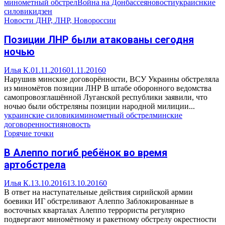
минометный обстрел
Война на Донбассе
яновости
украиснкие
силовики
дзен
Новости ДНР, ЛНР, Новороссии
Позиции ЛНР были атакованы сегодня
ночью
Илья К.
01.11.2016
01.11.2016
0
Нарушив минские договорённости, ВСУ Украины обстреляла
из миномётов позиции ЛНР В штабе оборонного ведомства
самопровозглашённой Луганской республики заявили, что
ночью были обстреляны позиции народной милиции...
украинские силовики
минометный обстрел
минские
договоренности
яновость
Горячие точки
В Алеппо погиб ребёнок во время
артобстрела
Илья К.
13.10.2016
13.10.2016
0
В ответ на наступательные действия сирийской армии
боевики ИГ обстреливают Алеппо Заблокированные в
восточных кварталах Алеппо террористы регулярно
подвергают миномётному и ракетному обстрелу окрестности