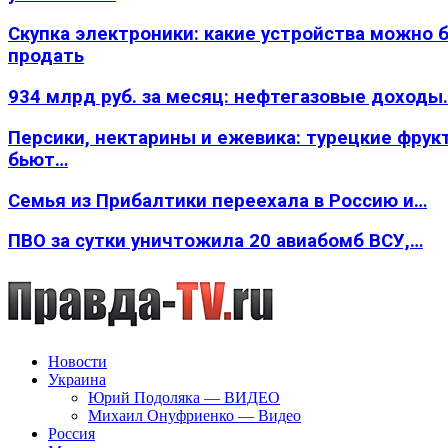
Скупка электроники: какие устройства можно 
продать
934 млрд руб. за месяц: нефтегазовые доходы
Персики, нектарины и ежевика: турецкие фрук
бьют…
Семья из Прибалтики переехала в Россию и…
ПВО за сутки уничтожила 20 авиабомб ВСУ,…
Новости
Украина
Юрий Подоляка — ВИДЕО
Михаил Онуфриенко — Видео
Россия