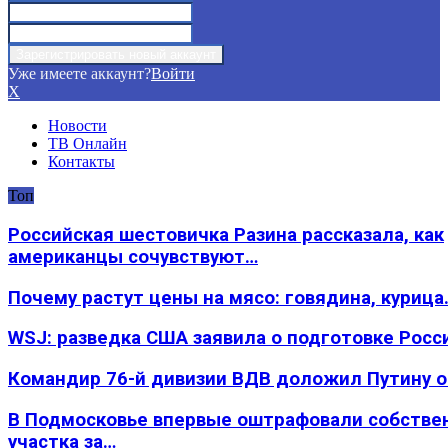
Уже имеете аккаунт?
Войти
X
Новости
ТВ Онлайн
Контакты
Топ
Российская шестовичка Разина рассказала, как
американцы сочувствуют…
Почему растут цены на мясо: говядина, курица
WSJ: разведка США заявила о подготовке Росс
Командир 76-й дивизии ВДВ доложил Путину 
В Подмосковье впервые оштрафовали собстве
участка за…