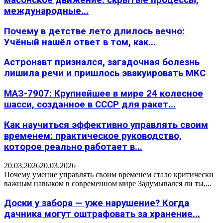
международные...
Почему в детстве лето длилось вечно:
Учёный нашёл ответ в том, как...
Астронавт признался, загадочная болезнь
лишила речи и пришлось эвакуировать МКС
МАЗ-7907: Крупнейшее в мире 24 колесное
шасси, созданное в СССР для ракет...
Как научиться эффективно управлять своим
временем: практическое руководство,
которое реально работает в...
20.03.2026
20.03.2026
Почему умение управлять своим временем стало критически
важным навыком в современном мире Задумывался ли ты,...
Доски у забора — уже нарушение? Когда
дачника могут оштрафовать за хранение...