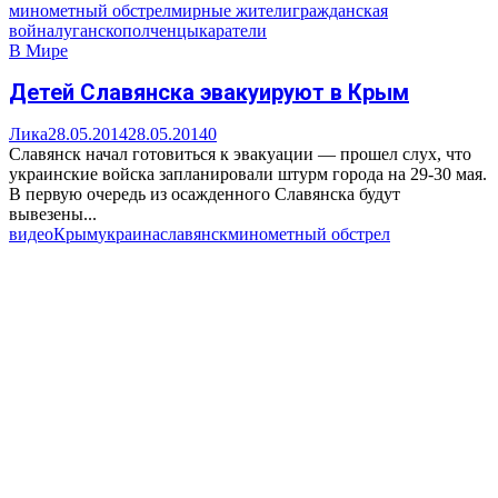
минометный обстрел
мирные жители
гражданская
война
луганск
ополченцы
каратели
В Мире
Детей Славянска эвакуируют в Крым
Лика
28.05.2014
28.05.2014
0
Славянск начал готовиться к эвакуации — прошел слух, что
украинские войска запланировали штурм города на 29-30 мая.
В первую очередь из осажденного Славянска будут
вывезены...
видео
Крым
украина
славянск
минометный обстрел