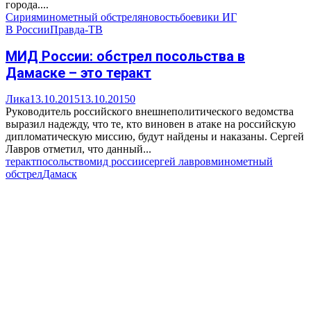
города....
Сирия
минометный обстрел
яновость
боевики ИГ
В России
Правда-ТВ
МИД России: обстрел посольства в
Дамаске – это теракт
Лика
13.10.2015
13.10.2015
0
Руководитель российского внешнеполитического ведомства
выразил надежду, что те, кто виновен в атаке на российскую
дипломатическую миссию, будут найдены и наказаны. Сергей
Лавров отметил, что данный...
теракт
посольство
мид россии
сергей лавров
минометный
обстрел
Дамаск