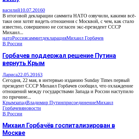
василий
10.07.2016
0
В итоговой декларации саммита НАТО озвучили, какими всё-
таки они хотят видеть отношения с Москвой, с чем, как стало
известно, совершенно не согласен экс-президент СССР
Михаил...
нато
Россия
саммит
декларация
Михаил Горбачев
В России
Горбачев поддержал решение Путина
вернуть Крым
Лариса
22.05.2016
3
Сегодня, 22 мая, в интервью изданию Sunday Times первый
президент СССР Михаил Горбачев сообщил, что охлаждение
отношений между государствами Запада и России наступило
по причине...
Крым
запад
Владимир Путин
присоединение
Михаил
Горбачев
яновости
В России
Михаил Горбачёв госпитализирован в
Москве