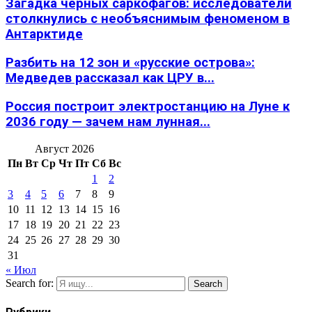
Загадка черных саркофагов: исследователи
столкнулись с необъяснимым феноменом в
Антарктиде
Разбить на 12 зон и «русские острова»:
Медведев рассказал как ЦРУ в...
Россия построит электростанцию на Луне к
2036 году — зачем нам лунная...
Август 2026
Пн
Вт
Ср
Чт
Пт
Сб
Вс
1
2
3
4
5
6
7
8
9
10
11
12
13
14
15
16
17
18
19
20
21
22
23
24
25
26
27
28
29
30
31
« Июл
Search for:
Search