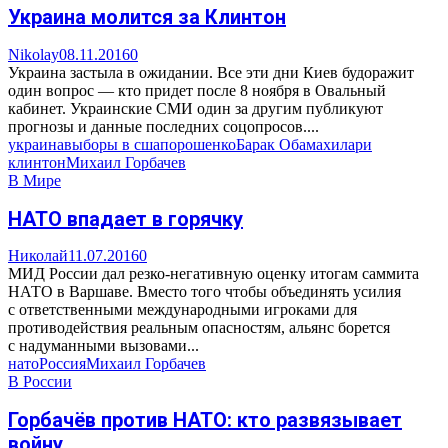
Украина молится за Клинтон
Nikolay
08.11.2016
0
Украина застыла в ожидании. Все эти дни Киев будоражит
один вопрос — кто придет после 8 ноября в Овальный
кабинет. Украинские СМИ один за другим публикуют
прогнозы и данные последних соцопросов....
украина
выборы в сша
порошенко
Барак Обама
хилари
клинтон
Михаил Горбачев
В Мире
НАТО впадает в горячку
Николай
11.07.2016
0
МИД России дал резко-негативную оценку итогам саммита
НАТО в Варшаве. Вместо того чтобы объединять усилия
с ответственными международными игроками для
противодействия реальным опасностям, альянс борется
с надуманными вызовами...
нато
Россия
Михаил Горбачев
В России
Горбачёв против НАТО: кто развязывает
войну