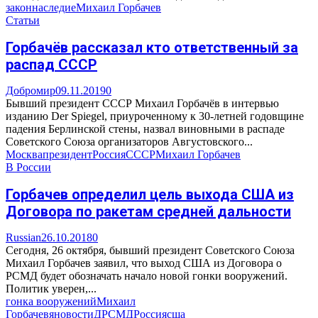
закон
наследие
Михаил Горбачев
Статьи
Горбачёв рассказал кто ответственный за
распад СССР
Добромир
09.11.2019
0
Бывший президент СССР Михаил Горбачёв в интервью
изданию Der Spiegel, приуроченному к 30-летней годовщине
падения Берлинской стены, назвал виновными в распаде
Советского Союза организаторов Августовского...
Москва
президент
Россия
СССР
Михаил Горбачев
В России
Горбачев определил цель выхода США из
Договора по ракетам средней дальности
Russian
26.10.2018
0
Сегодня, 26 октября, бывший президент Советского Союза
Михаил Горбачев заявил, что выход США из Договора о
РСМД будет обозначать начало новой гонки вооружений.
Политик уверен,...
гонка вооружений
Михаил
Горбачев
яновости
ДРСМД
Россия
сша