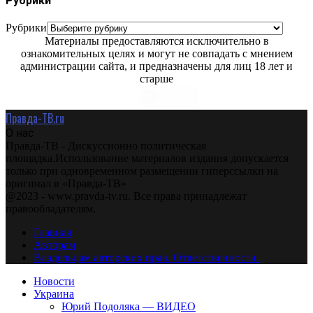
Рубрики
Рубрики
Материалы предоставляются исключительно в
ознакомительных целях и могут не совпадать с мнением
администрации сайта, и предназначены для лиц 18 лет и
старше
Правда-ТВ.ru
О нас
Правда-ТВ - Дискуссионно политическая
площадка.Использование материалов издания допускается
только при одновременном размещении гиперссылки на
оригинал в «Правда-ТВ»
@2023 - www.pravda-tv.ru. Все права принадлежат
правообладателям.
Главная
Авторам
Владельцам авторских прав. Ответственности.
Новости
Украина
Юрий Подоляка — ВИДЕО