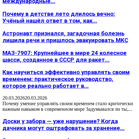
международные...
Почему в детстве лето длилось вечно:
Учёный нашёл ответ в том, как...
Астронавт признался, загадочная болезнь
лишила речи и пришлось эвакуировать МКС
МАЗ-7907: Крупнейшее в мире 24 колесное
шасси, созданное в СССР для ракет...
Как научиться эффективно управлять своим
временем: практическое руководство,
которое реально работает в...
20.03.2026
20.03.2026
Почему умение управлять своим временем стало критически
важным навыком в современном мире Задумывался ли ты,...
Доски у забора — уже нарушение? Когда
дачника могут оштрафовать за хранение...