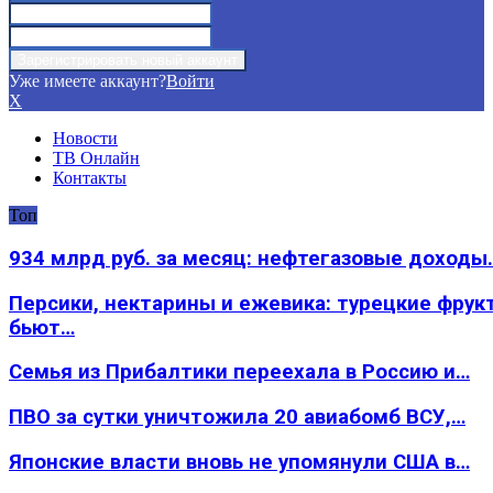
Уже имеете аккаунт?
Войти
X
Новости
ТВ Онлайн
Контакты
Топ
934 млрд руб. за месяц: нефтегазовые доходы
Персики, нектарины и ежевика: турецкие фрук
бьют…
Семья из Прибалтики переехала в Россию и…
ПВО за сутки уничтожила 20 авиабомб ВСУ,…
Японские власти вновь не упомянули США в…