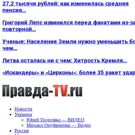
27,2 тысячи рублей: как изменилась средняя
пенсия…
Григорий Лепс извинился перед фанатами из-з
повторной…
Ученые: Население Земли нужно уменьшить б
чем…
Литва осталась ни с чем: Хитрость Кремля…
«Искандеры» и «Цирконы»: более 35 ракет уда
Новости
Украина
Юрий Подоляка — ВИДЕО
Михаил Онуфриенко — Видео
Россия