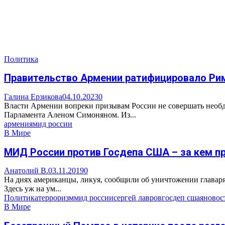
Политика
Правительство Армении ратифицировало Ри
Галина Ерзикова
04.10.2023
0
Власти Армении вопреки призывам России не совершать необду
Парламента Аленом Симоняном. Из...
армения
мид россии
В Мире
МИД России против Госдепа США – за кем п
Анатолий В.
03.11.2019
0
На днях американцы, ликуя, сообщили об уничтожении главаря
Здесь уж на ум...
Политика
терроризм
мид россии
сергей лавров
госдеп сша
яновос
В Мире