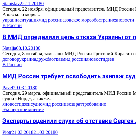
Stanislav
22.11.2018
0
Сегодня, 22 ноября, официальный представитель МИД России М
Азовского моря....
украина
ситуация
мид россии
азовское море
обострение
яновости
В России
В МИД определили цель отказа Украины от 
Natalja
08.10.2018
0
Сегодня, 8 октября, замглавы МИД России Григорий Карасин со
договор
украина
дружба
отказ
мид россии
яновости
дзен
В России
МИД России требует освободить экипаж суд
Pavel
29.03.2018
0
Сегодня, 29 марта, официальный представитель МИД России М
судна «Норд», а также...
яновости
дзен
судно
мид россии
возврат
требование
Экспертное мнение
Эксперты оценили слухи об отставке Сергея
Piotr
21.03.2018
21.03.2018
0