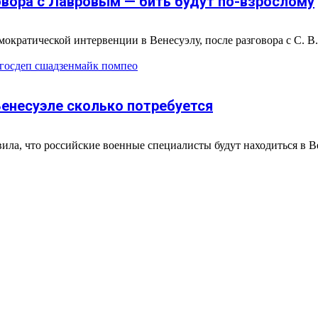
овора с Лавровым — бить будут по-взрослому
кратической интервенции в Венесуэлу, после разговора с С. В.
госдеп сша
дзен
майк помпео
енесуэле сколько потребуется
а, что российские военные специалисты будут находиться в Вен