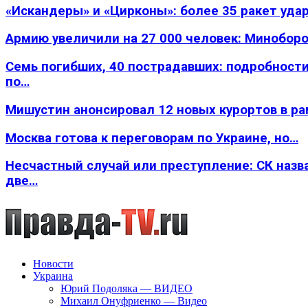
«Искандеры» и «Цирконы»: более 35 ракет уда
Армию увеличили на 27 000 человек: Минобор
Семь погибших, 40 пострадавших: подробности
по…
Мишустин анонсировал 12 новых курортов в р
Москва готова к переговорам по Украине, но…
Несчастный случай или преступление: СК назв
две…
Новости
Украина
Юрий Подоляка — ВИДЕО
Михаил Онуфриенко — Видео