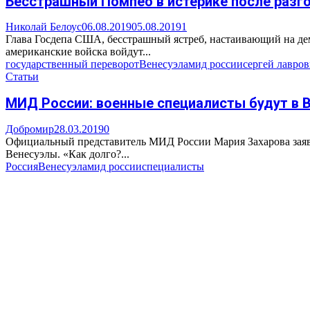
Бесстрашный Помпео в истерике после разг
Николай Белоус
06.08.2019
05.08.2019
1
Глава Госдепа США, бесстрашный ястреб, настаивающий на демо
американские войска войдут...
государственный переворот
Венесуэла
мид россии
сергей лавров
Статьи
МИД России: военные специалисты будут в В
Добромир
28.03.2019
0
Официальный представитель МИД России Мария Захарова заявил
Венесуэлы. «Как долго?...
Россия
Венесуэла
мид россии
специалисты