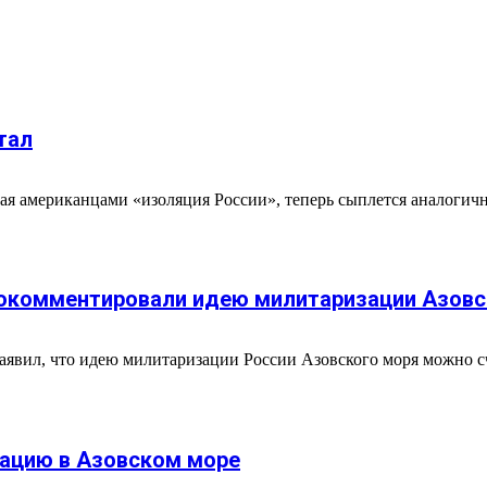
тал
нная американцами «изоляция России», теперь сыплется аналог
рокомментировали идею милитаризации Азовс
заявил, что идею милитаризации России Азовского моря можно 
уацию в Азовском море