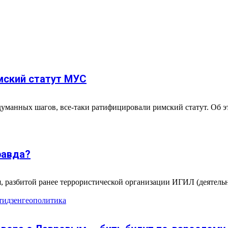
мский статут МУС
манных шагов, все-таки ратифицировали римский статут. Об эт
равда?
, разбитой ранее террористической организации ИГИЛ (деятельно
ти
дзен
геополитика