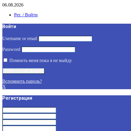
06.08.2026
Рег. / Войти
Войти
Username or email
Password
Помнить меня пока я не выйду
Вспомнить пароль?
X
Регистрация