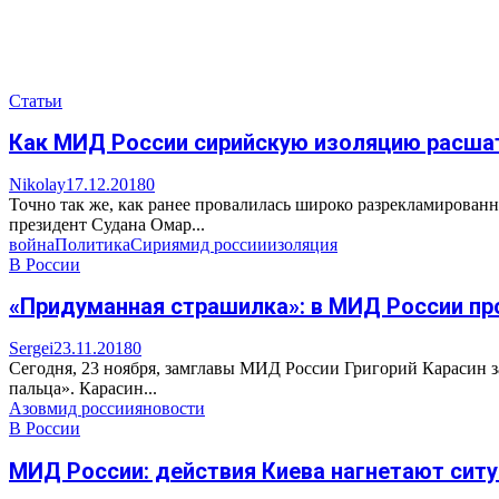
Статьи
Как МИД России сирийскую изоляцию расша
Nikolay
17.12.2018
0
Точно так же, как ранее провалилась широко разрекламирова
президент Судана Омар...
война
Политика
Сирия
мид россии
изоляция
В России
«Придуманная страшилка»: в МИД России п
Sergei
23.11.2018
0
Сегодня, 23 ноября, замглавы МИД России Григорий Карасин 
пальца». Карасин...
Азов
мид россии
яновости
В России
МИД России: действия Киева нагнетают сит