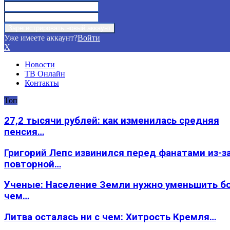
Уже имеете аккаунт?
Войти
X
Новости
ТВ Онлайн
Контакты
Топ
27,2 тысячи рублей: как изменилась средняя
пенсия…
Григорий Лепс извинился перед фанатами из-з
повторной…
Ученые: Население Земли нужно уменьшить б
чем…
Литва осталась ни с чем: Хитрость Кремля…