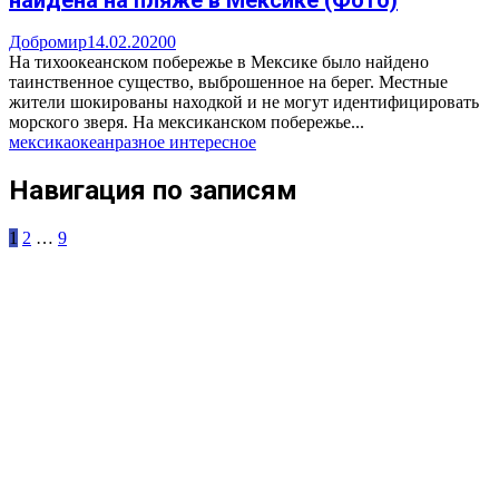
найдена на пляже в Мексике (Фото)
Добромир
14.02.2020
0
На тихоокеанском побережье в Мексике было найдено
таинственное существо, выброшенное на берег. Местные
жители шокированы находкой и не могут идентифицировать
морского зверя. На мексиканском побережье...
мексика
океан
разное интересное
Навигация по записям
1
2
…
9