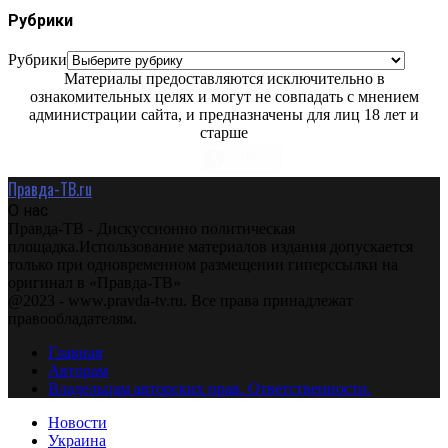
Рубрики
Рубрики
Материалы предоставляются исключительно в
ознакомительных целях и могут не совпадать с мнением
администрации сайта, и предназначены для лиц 18 лет и
старше
Правда-ТВ.ru
О нас
Правда-ТВ - Дискуссионно политическая
площадка.Использование материалов издания допускается
только при одновременном размещении гиперссылки на
оригинал в «Правда-ТВ»
@2023 - www.pravda-tv.ru. Все права принадлежат
правообладателям.
Главная
Авторам
Владельцам авторских прав. Ответственности.
Новости
Украина