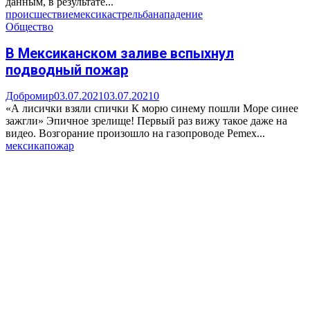
данным, в результате...
происшествие
мексика
стрельба
нападение
Общество
В Мексиканском заливе вспыхнул
подводный пожар
Добромир
03.07.2021
03.07.2021
0
«А лисички взяли спички К морю синему пошли Море синее
зажгли» Эпичное зрелище! Первый раз вижу такое даже на
видео. Возгорание произошло на газопроводе Pemex...
мексика
пожар