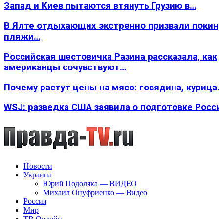
Запад и Киев пытаются втянуть Грузию в…
В Ялте отдыхающих экстренно призвали покин
пляжи…
Российская шестовичка Разина рассказала, как
американцы сочувствуют…
Почему растут цены на мясо: говядина, курица
WSJ: разведка США заявила о подготовке Росс
Новости
Украина
Юрий Подоляка — ВИДЕО
Михаил Онуфриенко — Видео
Россия
Мир
ТВ Онлайн