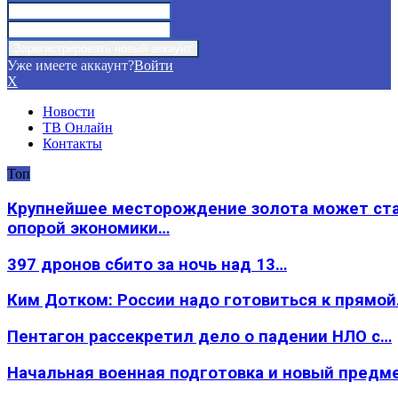
Уже имеете аккаунт?
Войти
X
Новости
ТВ Онлайн
Контакты
Топ
Крупнейшее месторождение золота может ст
опорой экономики…
397 дронов сбито за ночь над 13…
Ким Дотком: России надо готовиться к прямо
Пентагон рассекретил дело о падении НЛО с…
Начальная военная подготовка и новый предм