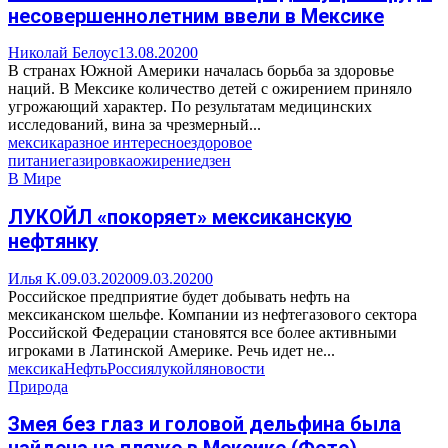
несовершеннолетним ввели в Мексике
Николай Белоус
13.08.2020
0
В странах Южной Америки началась борьба за здоровье
наций. В Мексике количество детей с ожирением приняло
угрожающий характер. По результатам медицинских
исследований, вина за чрезмерный...
мексика
разное интересное
здоровое
питание
газировка
ожирение
дзен
В Мире
ЛУКОЙЛ «покоряет» мексиканскую
нефтянку
Илья К.
09.03.2020
09.03.2020
0
Российское предприятие будет добывать нефть на
мексиканском шельфе. Компании из нефтегазового сектора
Российской Федерации становятся все более активными
игроками в Латинской Америке. Речь идет не...
мексика
Нефть
Россия
лукойл
яновости
Природа
Змея без глаз и головой дельфина была