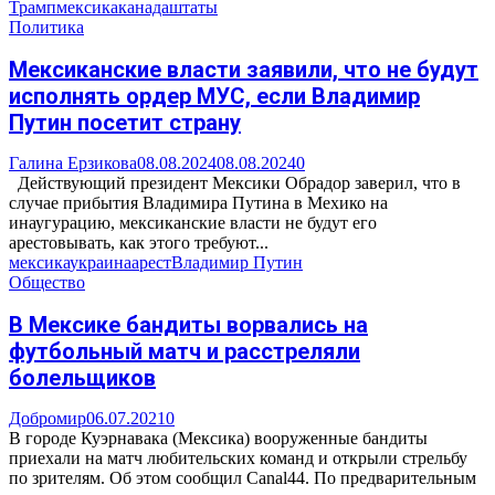
Трамп
мексика
канада
штаты
Политика
Мексиканские власти заявили, что не будут
исполнять ордер МУС, если Владимир
Путин посетит страну
Галина Ерзикова
08.08.2024
08.08.2024
0
Действующий президент Мексики Обрадор заверил, что в
случае прибытия Владимира Путина в Мехико на
инаугурацию, мексиканские власти не будут его
арестовывать, как этого требуют...
мексика
украина
арест
Владимир Путин
Общество
В Мексике бандиты ворвались на
футбольный матч и расстреляли
болельщиков
Добромир
06.07.2021
0
В городе Куэрнавака (Мексика) вооруженные бандиты
приехали на матч любительских команд и открыли стрельбу
по зрителям. Об этом сообщил Canal44. По предварительным