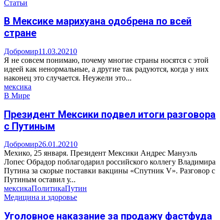
Статьи
В Мексике марихуана одобрена по всей
стране
Добромир
11.03.2021
0
Я не совсем понимаю, почему многие страны носятся с этой
идеей как ненормальные, а другие так радуются, когда у них
наконец это случается. Неужели это...
мексика
В Мире
Президент Мексики подвел итоги разговора
с Путиным
Добромир
26.01.2021
0
Мехико, 25 января. Президент Мексики Андрес Мануэль
Лопес Обрадор поблагодарил российского коллегу Владимира
Путина за скорые поставки вакцины «Спутник V». Разговор с
Путиным оставил у...
мексика
Политика
Путин
Медицина и здоровье
Уголовное наказание за продажу фастфуда