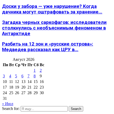
Доски у забора — уже нарушение? Когда
дачника могут оштрафовать за хранение...
Загадка черных саркофагов: исследователи
столкнулись с необъяснимым феноменом в
Антарктиде
Разбить на 12 зон и «русские острова»:
Медведев рассказал как ЦРУ в...
Август 2026
Пн
Вт
Ср
Чт
Пт
Сб
Вс
1
2
3
4
5
6
7
8
9
10
11
12
13
14
15
16
17
18
19
20
21
22
23
24
25
26
27
28
29
30
31
« Июл
Search for:
Search