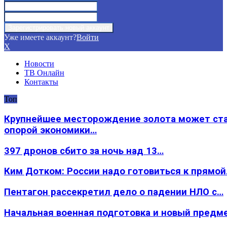
Уже имеете аккаунт?
Войти
X
Новости
ТВ Онлайн
Контакты
Топ
Крупнейшее месторождение золота может ст
опорой экономики…
397 дронов сбито за ночь над 13…
Ким Дотком: России надо готовиться к прямо
Пентагон рассекретил дело о падении НЛО с…
Начальная военная подготовка и новый предм