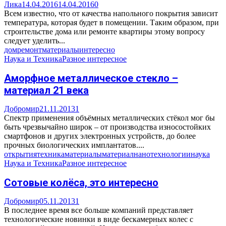
Лика
14.04.2016
14.04.2016
0
Всем известно, что от качества напольного покрытия зависит
температура, которая будет в помещении. Таким образом, при
строительстве дома или ремонте квартиры этому вопросу
следует уделить...
дом
ремонт
материалы
интересно
Наука и Техника
Разное интересное
Аморфное металлическое стекло –
материал 21 века
Добромир
21.11.2013
1
Спектр применения объёмных металлических стёкол мог бы
быть чрезвычайно широк – от производства износостойких
смартфонов и других электронных устройств, до более
прочных биологических имплантатов....
открытия
техника
материалы
материал
нанотехнологии
наука
Наука и Техника
Разное интересное
Сотовые колёса, это интересно
Добромир
05.11.2013
1
В последнее время все больше компаний представляет
технологические новинки в виде бескамерных колес с