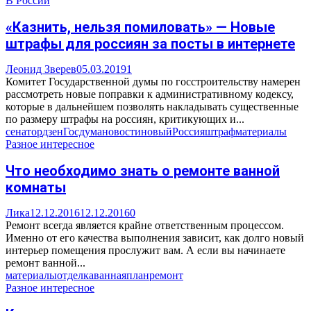
В России
«Казнить, нельзя помиловать» — Новые
штрафы для россиян за посты в интернете
Леонид Зверев
05.03.2019
1
Комитет Государственной думы по госстроительству намерен
рассмотреть новые поправки к административному кодексу,
которые в дальнейшем позволять накладывать существенные
по размеру штрафы на россиян, критикующих и...
сенатор
дзен
Госдума
новости
новый
Россия
штраф
материалы
Разное интересное
Что необходимо знать о ремонте ванной
комнаты
Лика
12.12.2016
12.12.2016
0
Ремонт всегда является крайне ответственным процессом.
Именно от его качества выполнения зависит, как долго новый
интерьер помещения прослужит вам. А если вы начинаете
ремонт ванной...
материалы
отделка
ванная
план
ремонт
Разное интересное