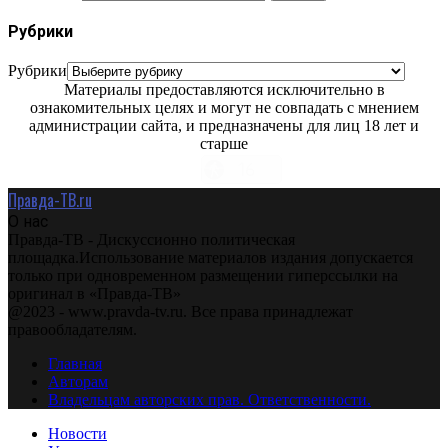
Рубрики
Рубрики
Материалы предоставляются исключительно в
ознакомительных целях и могут не совпадать с мнением
администрации сайта, и предназначены для лиц 18 лет и
старше
Правда-ТВ.ru
О нас
Правда-ТВ - Дискуссионно политическая
площадка.Использование материалов издания допускается
только при одновременном размещении гиперссылки на
оригинал в «Правда-ТВ»
@2023 - www.pravda-tv.ru. Все права принадлежат
правообладателям.
Главная
Авторам
Владельцам авторских прав. Ответственности.
Новости