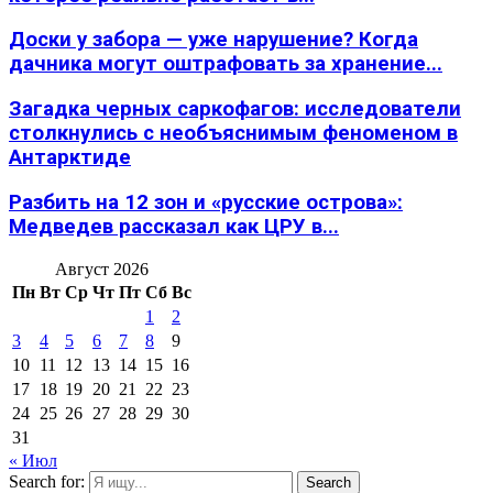
Доски у забора — уже нарушение? Когда
дачника могут оштрафовать за хранение...
Загадка черных саркофагов: исследователи
столкнулись с необъяснимым феноменом в
Антарктиде
Разбить на 12 зон и «русские острова»:
Медведев рассказал как ЦРУ в...
Август 2026
Пн
Вт
Ср
Чт
Пт
Сб
Вс
1
2
3
4
5
6
7
8
9
10
11
12
13
14
15
16
17
18
19
20
21
22
23
24
25
26
27
28
29
30
31
« Июл
Search for:
Search