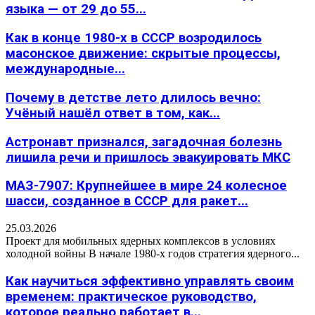
языка — от 29 до 55...
Как в конце 1980-х в СССР возродилось
масонское движение: скрытые процессы,
международные...
Почему в детстве лето длилось вечно:
Учёный нашёл ответ в том, как...
Астронавт признался, загадочная болезнь
лишила речи и пришлось эвакуировать МКС
МАЗ-7907: Крупнейшее в мире 24 колесное
шасси, созданное в СССР для ракет...
25.03.2026
Проект для мобильных ядерных комплексов в условиях
холодной войны В начале 1980-х годов стратегия ядерного...
Как научиться эффективно управлять своим
временем: практическое руководство,
которое реально работает в...