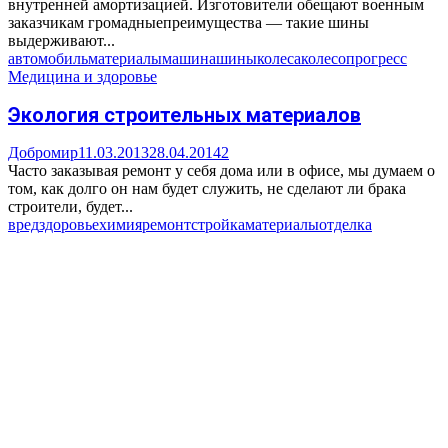
внутренней амортизацией. Изготовители обещают военным
заказчикам громадныепреимущества — такие шины
выдерживают...
автомобиль
материалы
машина
шины
колеса
колесо
прогресс
Медицина и здоровье
Экология строительных материалов
Добромир
11.03.2013
28.04.2014
2
Часто заказывая ремонт у себя дома или в офисе, мы думаем о
том, как долго он нам будет служить, не сделают ли брака
строители, будет...
вред
здоровье
химия
ремонт
стройка
материалы
отделка