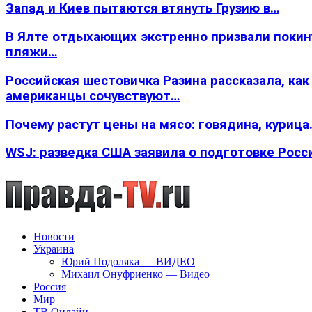
Запад и Киев пытаются втянуть Грузию в…
В Ялте отдыхающих экстренно призвали покин
пляжи…
Российская шестовичка Разина рассказала, как
американцы сочувствуют…
Почему растут цены на мясо: говядина, курица
WSJ: разведка США заявила о подготовке Росс
Новости
Украина
Юрий Подоляка — ВИДЕО
Михаил Онуфриенко — Видео
Россия
Мир
ТВ Онлайн