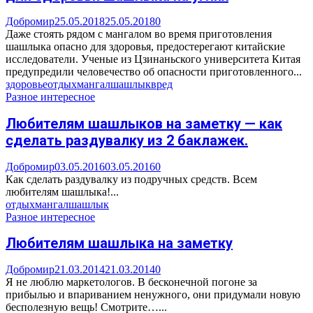
Добромир
25.05.2018
25.05.2018
0
Даже стоять рядом с мангалом во время приготовления
шашлыка опасно для здоровья, предостерегают китайские
исследователи. Ученые из Цзинаньского университета Китая
предупредили человечество об опасности приготовленного...
здоровье
отдых
мангал
шашлык
вред
Разное интересное
Любителям шашлыков на заметку — как
сделать раздувалку из 2 баклажек.
Добромир
03.05.2016
03.05.2016
0
Как сделать раздувалку из подручных средств. Всем
любителям шашлыка!...
отдых
мангал
шашлык
Разное интересное
Любителям шашлыка на заметку
Добромир
21.03.2014
21.03.2014
0
Я не люблю маркетологов. В бесконечной погоне за
прибылью и впариванием ненужного, они придумали новую
бесполезную вещь! Смотрите…...