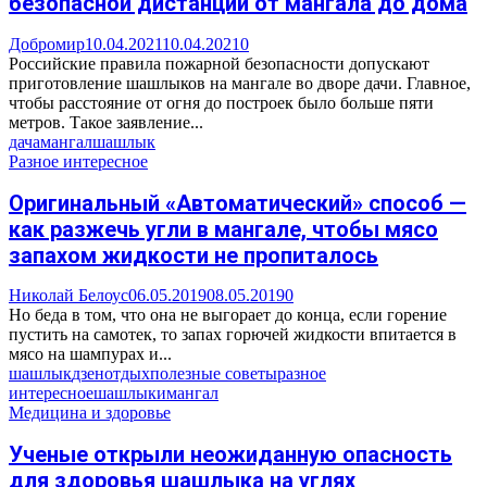
безопасной дистанции от мангала до дома
Добромир
10.04.2021
10.04.2021
0
Российские правила пожарной безопасности допускают
приготовление шашлыков на мангале во дворе дачи. Главное,
чтобы расстояние от огня до построек было больше пяти
метров. Такое заявление...
дача
мангал
шашлык
Разное интересное
Оригинальный «Автоматический» способ —
как разжечь угли в мангале, чтобы мясо
запахом жидкости не пропиталось
Николай Белоус
06.05.2019
08.05.2019
0
Но беда в том, что она не выгорает до конца, если горение
пустить на самотек, то запах горючей жидкости впитается в
мясо на шампурах и...
шашлык
дзен
отдых
полезные советы
разное
интересное
шашлыки
мангал
Медицина и здоровье
Ученые открыли неожиданную опасность
для здоровья шашлыка на углях