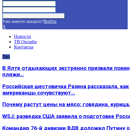
Уже имеете аккаунт?
Войти
X
Новости
ТВ Онлайн
Контакты
Топ
В Ялте отдыхающих экстренно призвали покин
пляжи…
Российская шестовичка Разина рассказала, как
американцы сочувствуют…
Почему растут цены на мясо: говядина, курица
WSJ: разведка США заявила о подготовке Росс
Командир 76-й дивизии ВДВ доложил Путину 