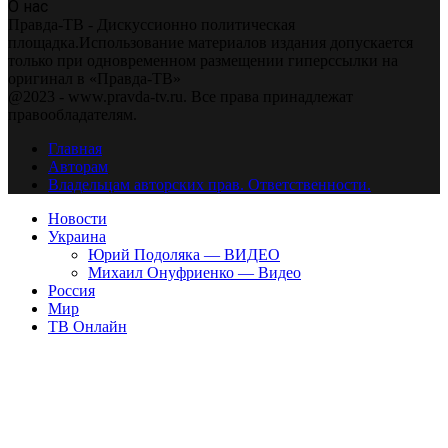
О нас
Правда-ТВ - Дискуссионно политическая
площадка.Использование материалов издания допускается
только при одновременном размещении гиперссылки на
оригинал в «Правда-ТВ»
@2023 - www.pravda-tv.ru. Все права принадлежат
правообладателям.
Главная
Авторам
Владельцам авторских прав. Ответственности.
Новости
Украина
Юрий Подоляка — ВИДЕО
Михаил Онуфриенко — Видео
Россия
Мир
ТВ Онлайн