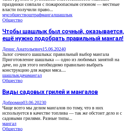
праздники совпали с пожароопасным сезоном — местные
власти получили право...
мчс
общество
штраф
мангал
шашлык
Общество
Чтобы шашлык был сочный, оказывается,
ешё нужно подобрать правильный мангал!
Денис Анатольевич
15.06.2024
0
Залог сочного шашлыка: правильный выбор мангала
Приготовление шашлыка — одно из любимых занятий на
даче, но для этого необходимо правильно выбрать
конструкцию для жарки мяса....
шашлык
дача
мангал
Общество
Виды садовых грилей и мангалов
Добромир
03.06.2023
0
Чаще всего мы делим мангалов по тому, что в них
используется в качестве топлива — так же обстоит дело и с
садовыми грилями. Разные типы...
мангал
Общество