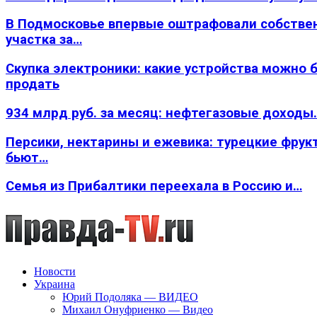
В Подмосковье впервые оштрафовали собстве
участка за…
Скупка электроники: какие устройства можно 
продать
934 млрд руб. за месяц: нефтегазовые доходы
Персики, нектарины и ежевика: турецкие фрук
бьют…
Семья из Прибалтики переехала в Россию и…
Новости
Украина
Юрий Подоляка — ВИДЕО
Михаил Онуфриенко — Видео