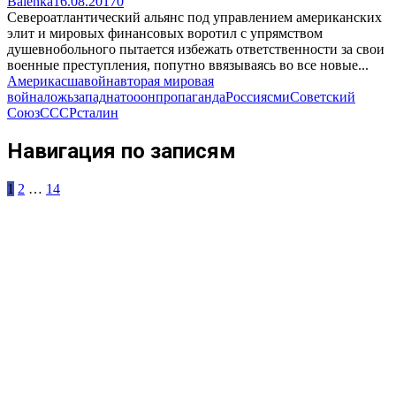
Balenka
16.08.2017
0
Североатлантический альянс под управлением американских
элит и мировых финансовых воротил с упрямством
душевнобольного пытается избежать ответственности за свои
военные преступления, попутно ввязываясь во все новые...
Америка
сша
война
вторая мировая
война
ложь
запад
нато
оон
пропаганда
Россия
сми
Советский
Союз
СССР
сталин
Навигация по записям
1
2
…
14