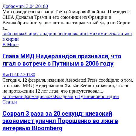
Добромир
13.04.2018
0
Мир находится на грани Третьей мировой войны. Президент
США Дональд Трамп и его союзники из Франции и
Великобритании угрожают нанести ракетный удар по Сирии
в...
война
ложь
Сирия
запад
инсценировка
иносми
химическая атака
в сирии
В Мире
Глава МИД Нидерландов признался, что
лгал о встрече с Путиным в 2006 году
Karl
12.02.2018
0
Сегодня, 12 февраля, издание Associated Press сообщило о том,
что глава МИД Нидерландов Хальбе Зейлстра заявил, что он
на протяжении 12 лет лгал, что присутствовал...
встреча
информация
ложь
Владимир Путин
яновости
дзен
Статьи
Соврал 3 раза за 20 секунд: киевский
экономист уличил Порошенко во лжи в
интервью Bloomberg