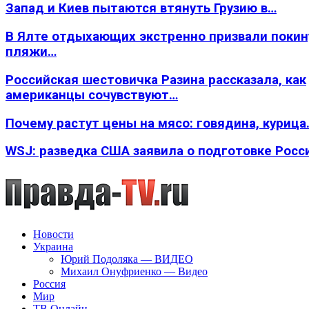
Запад и Киев пытаются втянуть Грузию в…
В Ялте отдыхающих экстренно призвали покин
пляжи…
Российская шестовичка Разина рассказала, как
американцы сочувствуют…
Почему растут цены на мясо: говядина, курица
WSJ: разведка США заявила о подготовке Росс
Новости
Украина
Юрий Подоляка — ВИДЕО
Михаил Онуфриенко — Видео
Россия
Мир
ТВ Онлайн