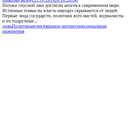
Николай Белоус
21.10.2019
20.10.2019
0
Потоки гнусной лжи достигли апогея в современном мире.
Истинные помыслы власть имущих скрываются от людей.
Первые лица государств, политики всех мастей, журналисты
и их подручные...
ложь
Политика
религия
разное интересное
социальная
инженерия