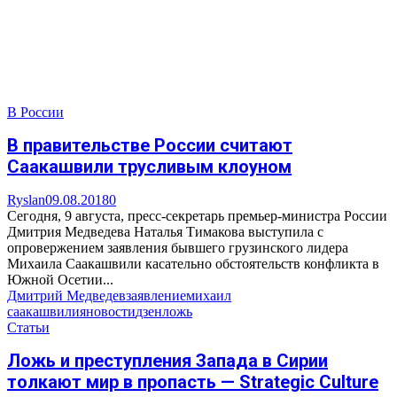
В России
В правительстве России считают
Саакашвили трусливым клоуном
Ryslan
09.08.2018
0
Сегодня, 9 августа, пресс-секретарь премьер-министра России
Дмитрия Медведева Наталья Тимакова выступила с
опровержением заявления бывшего грузинского лидера
Михаила Саакашвили касательно обстоятельств конфликта в
Южной Осетии...
Дмитрий Медведев
заявление
михаил
саакашвили
яновости
дзен
ложь
Статьи
Ложь и преступления Запада в Сирии
толкают мир в пропасть — Strategic Culture