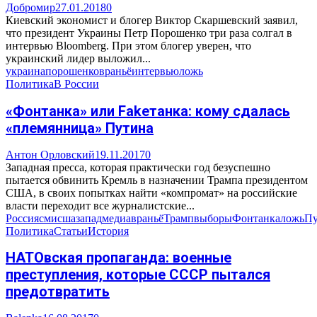
Добромир
27.01.2018
0
Киевский экономист и блогер Виктор Скаршевский заявил,
что президент Украины Петр Порошенко три раза солгал в
интервью Bloomberg. При этом блогер уверен, что
украинский лидер выложил...
украина
порошенко
враньё
интервью
ложь
Политика
В России
«Фонтанка» или Fakeтанка: кому сдалась
«племянница» Путина
Антон Орловский
19.11.2017
0
Западная пресса, которая практически год безуспешно
пытается обвинить Кремль в назначении Трампа президентом
США, в своих попытках найти «компромат» на российские
власти переходит все журналистские...
Россия
сми
сша
запад
медиа
враньё
Трамп
выборы
Фонтанка
ложь
Пу
Политика
Статьи
История
НАТОвская пропаганда: военные
преступления, которые СССР пытался
предотвратить