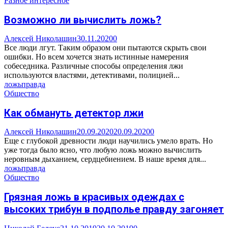
Разное интересное
Возможно ли вычислить ложь?
Алексей Николашин
30.11.2020
0
Все люди лгут. Таким образом они пытаются скрыть свои
ошибки. Но всем хочется знать истинные намерения
собеседника. Различные способы определения лжи
используются властями, детективами, полицией...
ложь
правда
Общество
Как обмануть детектор лжи
Алексей Николашин
20.09.2020
20.09.2020
0
Еще с глубокой древности люди научились умело врать. Но
уже тогда было ясно, что любую ложь можно вычислить
неровным дыханием, сердцебиением. В наше время для...
ложь
правда
Общество
Грязная ложь в красивых одеждах с
высоких трибун в подполье правду загоняет