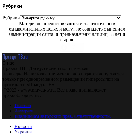
Рубрики
Рубрики
Материалы предоставляются исключительно в
ознакомительных целях и могут не совпадать с мнением
администрации сайта, и предназначены для лиц 18 лет и
старше
Правда-ТВ.ru
О нас
Правда-ТВ - Дискуссионно политическая
площадка.Использование материалов издания допускается
только при одновременном размещении гиперссылки на
оригинал в «Правда-ТВ»
@2023 - www.pravda-tv.ru. Все права принадлежат
правообладателям.
Главная
Авторам
Владельцам авторских прав. Ответственности.
Новости
Украина