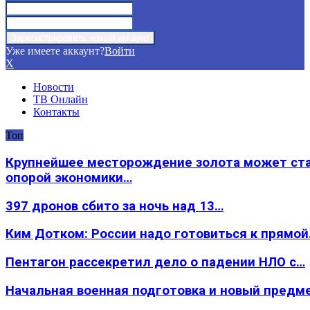
Уже имеете аккаунт?
Войти
X
Новости
ТВ Онлайн
Контакты
Топ
Крупнейшее месторождение золота может ст
опорой экономики…
397 дронов сбито за ночь над 13…
Ким Дотком: России надо готовиться к прямо
Пентагон рассекретил дело о падении НЛО с…
Начальная военная подготовка и новый предм