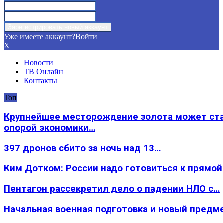
Уже имеете аккаунт?
Войти
X
Новости
ТВ Онлайн
Контакты
Топ
Крупнейшее месторождение золота может ст
опорой экономики…
397 дронов сбито за ночь над 13…
Ким Дотком: России надо готовиться к прямо
Пентагон рассекретил дело о падении НЛО с…
Начальная военная подготовка и новый предм