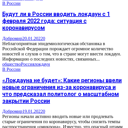
В России
Будут ли в России вводить локдаун с 1
февраля 2022 года: ситуация с
коронавирусом
Добромир
20.01.2022
0
Неблагоприятная эпидемиологическая обстановка в
Российской Федерации порождает огромное количество
новостей и слухов о том, что в стране могут ввести локдаун.
Информацию о последних новостях, связанных...
общество
Россия
локдаун
В России
«Локдауна не будет»: Какие регионы ввели
новые ограничения из-за коронавируса и
что предсказал политолог о масштабном
закрытии России
Добромир
19.01.2022
0
Регионы начали активно вводить новые или продлевать
старые ограничения по коронавирусу, чтобы снизить темпы
распространения «омикрона». Известно, что опасный штамм