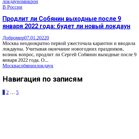
локдаун
омикрон
В России
Продлит ли Собянин выходные после 9
января 2022 года: будет ли новый локдаун
Добромир
07.01.2022
0
Москва неоднократно первой ужесточала карантин и вводила
локдауны. Учитывая окончание новогодних праздников,
возник вопрос, продлит ли Сергей Собянин выходные после 9
января 2022 года. О...
Москва
собянин
локдаун
Навигация по записям
1
2
…
5