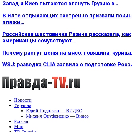
Запад и Киев пытаются втянуть Грузию в…
В Ялте отдыхающих экстренно призвали покин
пляжи…
Российская шестовичка Разина рассказала, как
американцы сочувствуют…
Почему растут цены на мясо: говядина, курица
WSJ: разведка США заявила о подготовке Росс
Новости
Украина
Юрий Подоляка — ВИДЕО
Михаил Онуфриенко — Видео
Россия
Мир
ТВ Онлайн