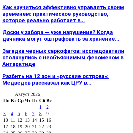
Как научиться эффективно управлять своим
временем: практическое руководство,
которое реально работает в...
Доски у забора — уже нарушение? Когда
дачника могут оштрафовать за хранение...
Загадка черных саркофагов: исследователи
столкнулись с необъяснимым феноменом в
Антарктиде
Разбить на 12 зон и «русские острова»:
Медведев рассказал как ЦРУ в...
Август 2026
Пн
Вт
Ср
Чт
Пт
Сб
Вс
1
2
3
4
5
6
7
8
9
10
11
12
13
14
15
16
17
18
19
20
21
22
23