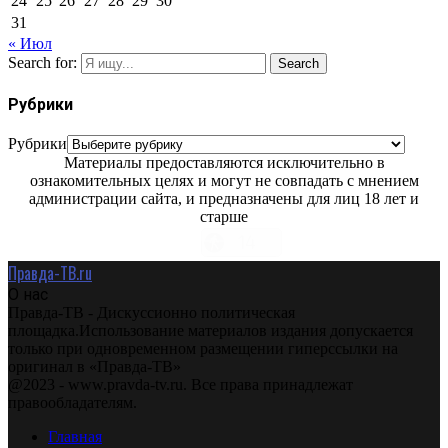
24
25
26
27
28
29
30
31
« Июл
Search for:
Search
Рубрики
Рубрики
Материалы предоставляются исключительно в
ознакомительных целях и могут не совпадать с мнением
администрации сайта, и предназначены для лиц 18 лет и
старше
Правда-ТВ.ru
О нас
Правда-ТВ - Дискуссионно политическая
площадка.Использование материалов издания допускается
только при одновременном размещении гиперссылки на
оригинал в «Правда-ТВ»
@2023 - www.pravda-tv.ru. Все права принадлежат
правообладателям.
Главная