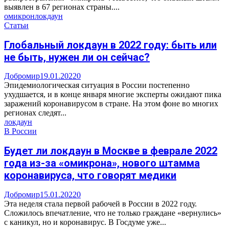
выявлен в 67 регионах страны....
омикрон
локдаун
Статьи
Глобальный локдаун в 2022 году: быть или
не быть, нужен ли он сейчас?
Добромир
19.01.2022
0
Эпидемиологическая ситуация в России постепенно
ухудшается, и в конце января многие эксперты ожидают пика
заражений коронавирусом в стране. На этом фоне во многих
регионах следят...
локдаун
В России
Будет ли локдаун в Москве в феврале 2022
года из-за «омикрона», нового штамма
коронавируса, что говорят медики
Добромир
15.01.2022
0
Эта неделя стала первой рабочей в России в 2022 году.
Сложилось впечатление, что не только граждане «вернулись»
с каникул, но и коронавирус. В Госдуме уже...