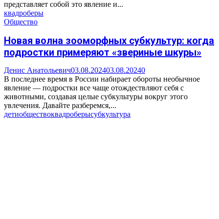
представляет собой это явление и...
квадроберы
Общество
Новая волна зооморфных субкультур: когда
подростки примеряют «звериные шкуры»
Денис Анатольевич
03.08.2024
03.08.2024
0
В последнее время в России набирает обороты необычное
явление — подростки все чаще отождествляют себя с
животными, создавая целые субкультуры вокруг этого
увлечения. Давайте разберемся,...
дети
общество
квадроберы
субкультура