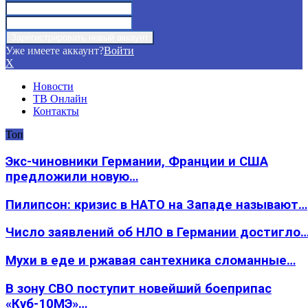
Уже имеете аккаунт?
Войти
X
Новости
ТВ Онлайн
Контакты
Топ
Экс-чиновники Германии, Франции и США
предложили новую…
Пилипсон: кризис в НАТО на Западе называют…
Число заявлений об НЛО в Германии достигло
Мухи в еде и ржавая сантехника сломанные…
В зону СВО поступит новейший боеприпас
«Куб-10МЭ»…