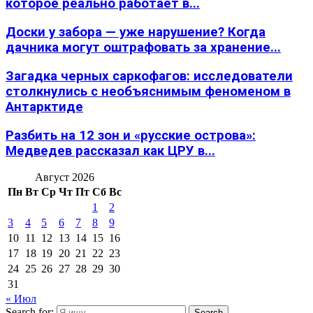
которое реально работает в...
Доски у забора — уже нарушение? Когда
дачника могут оштрафовать за хранение...
Загадка черных саркофагов: исследователи
столкнулись с необъяснимым феноменом в
Антарктиде
Разбить на 12 зон и «русские острова»:
Медведев рассказал как ЦРУ в...
Август 2026
Пн
Вт
Ср
Чт
Пт
Сб
Вс
1
2
3
4
5
6
7
8
9
10
11
12
13
14
15
16
17
18
19
20
21
22
23
24
25
26
27
28
29
30
31
« Июл
Search for:
Search