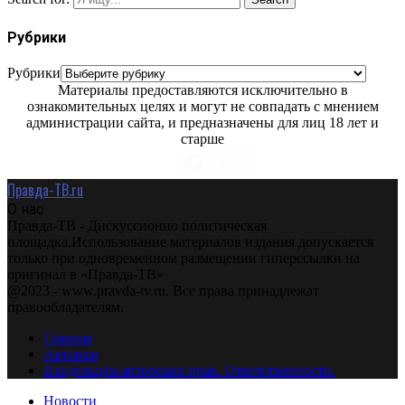
Рубрики
Рубрики
Материалы предоставляются исключительно в
ознакомительных целях и могут не совпадать с мнением
администрации сайта, и предназначены для лиц 18 лет и
старше
Правда-ТВ.ru
О нас
Правда-ТВ - Дискуссионно политическая
площадка.Использование материалов издания допускается
только при одновременном размещении гиперссылки на
оригинал в «Правда-ТВ»
@2023 - www.pravda-tv.ru. Все права принадлежат
правообладателям.
Главная
Авторам
Владельцам авторских прав. Ответственности.
Новости