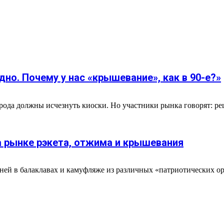
дно. Почему у нас «крышевание», как в 90-е?»
орода должны исчезнуть киоски. Но участники рынка говорят: реше
а рынке рэкета, отжима и крышевания
рней в балаклавах и камуфляже из различных «патриотических о