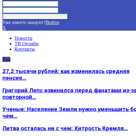
Уже имеете аккаунт?
Войти
X
Новости
ТВ Онлайн
Контакты
Топ
27,2 тысячи рублей: как изменилась средняя
пенсия…
Григорий Лепс извинился перед фанатами из-з
повторной…
Ученые: Население Земли нужно уменьшить б
чем…
Литва осталась ни с чем: Хитрость Кремля…