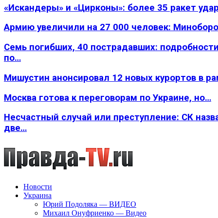
«Искандеры» и «Цирконы»: более 35 ракет уда
Армию увеличили на 27 000 человек: Минобор
Семь погибших, 40 пострадавших: подробности
по…
Мишустин анонсировал 12 новых курортов в р
Москва готова к переговорам по Украине, но…
Несчастный случай или преступление: СК назв
две…
Новости
Украина
Юрий Подоляка — ВИДЕО
Михаил Онуфриенко — Видео