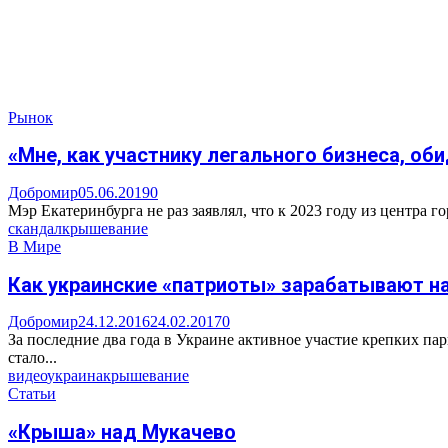
Рынок
«Мне, как участнику легального бизнеса, оби
Добромир
05.06.2019
0
Мэр Екатеринбурга не раз заявлял, что к 2023 году из центра г
скандал
крышевание
В Мире
Как украинские «патриоты» зарабатывают н
Добромир
24.12.2016
24.02.2017
0
За последние два года в Украине активное участие крепких па
стало...
видео
украина
крышевание
Статьи
«Крыша» над Мукачево