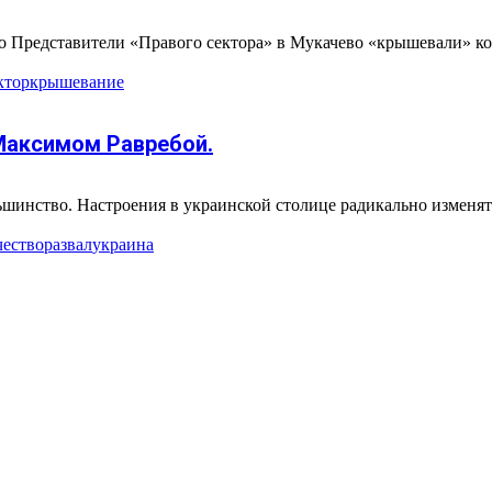
 Представители «Правого сектора» в Мукачево «крышевали» конт
ктор
крышевание
Максимом Равребой.
инство. Настроения в украинской столице радикально изменятся
ество
развал
украина