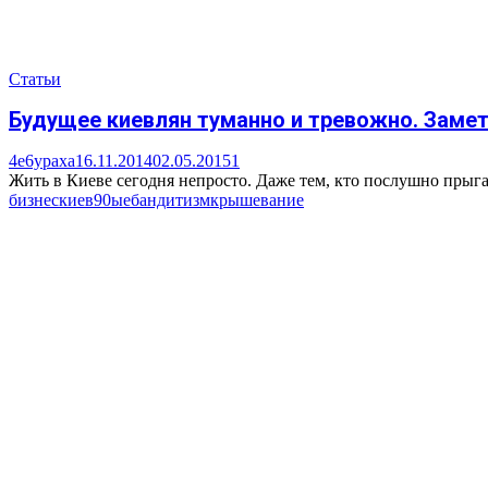
Статьи
Будущее киевлян туманно и тревожно. Замет
4e6ypaxa
16.11.2014
02.05.2015
1
Жить в Киеве сегодня непросто. Даже тем, кто послушно прыгал
бизнес
киев
90ые
бандитизм
крышевание