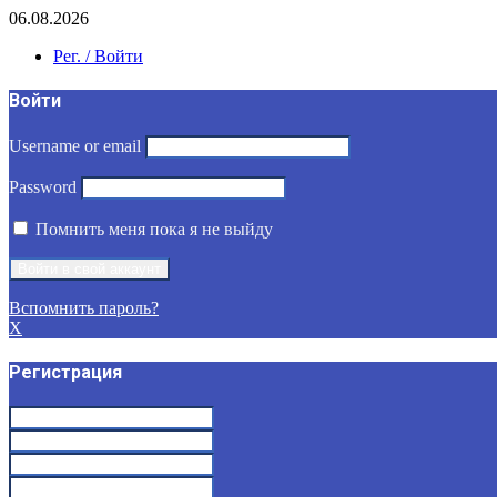
06.08.2026
Рег. / Войти
Войти
Username or email
Password
Помнить меня пока я не выйду
Вспомнить пароль?
X
Регистрация