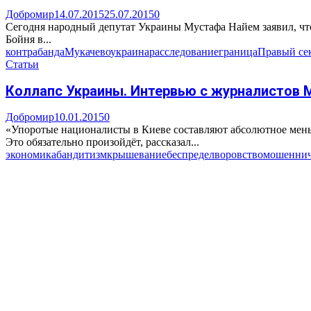
Добромир
14.07.2015
25.07.2015
0
Сегодня народный депутат Украины Мустафа Найем заявил, что
Бойня в...
контрабанда
Мукачево
украина
расследование
граница
Правый се
Статьи
Коллапс Украины. Интервью с журналистов 
Добромир
10.01.2015
0
«Упоротые националисты в Киеве составляют абсолютное меньш
Это обязательно произойдёт, рассказал...
экономика
бандитизм
крышевание
беспредел
воровство
мошеннич