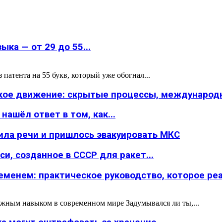
ка — от 29 до 55...
атента на 55 букв, который уже обогнал...
ское движение: скрытые процессы, международн
ашёл ответ в том, как...
ила речи и пришлось эвакуировать МКС
и, созданное в СССР для ракет...
менем: практическое руководство, которое реал
жным навыком в современном мире Задумывался ли ты,...