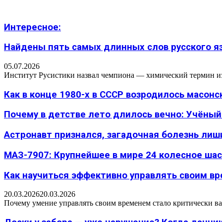
Интересное:
Найдены пять самых длинных слов русского язы
05.07.2026
Институт Русистики назвал чемпиона — химический термин из п
Как в конце 1980-х в СССР возродилось масон
Почему в детстве лето длилось вечно: Учёный н
Астронавт признался, загадочная болезнь лиш
МАЗ-7907: Крупнейшее в мире 24 колесное шасс
Как научиться эффективно управлять своим вре
20.03.2026
20.03.2026
Почему умение управлять своим временем стало критически ва