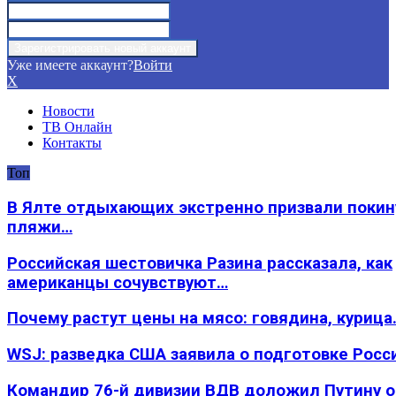
Уже имеете аккаунт?
Войти
X
Новости
ТВ Онлайн
Контакты
Топ
В Ялте отдыхающих экстренно призвали покин
пляжи…
Российская шестовичка Разина рассказала, как
американцы сочувствуют…
Почему растут цены на мясо: говядина, курица
WSJ: разведка США заявила о подготовке Росс
Командир 76-й дивизии ВДВ доложил Путину 