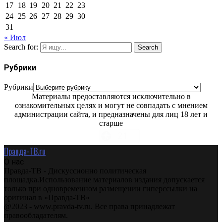
17
18
19
20
21
22
23
24
25
26
27
28
29
30
31
« Июл
Search for:
Search
Рубрики
Рубрики
Материалы предоставляются исключительно в
ознакомительных целях и могут не совпадать с мнением
администрации сайта, и предназначены для лиц 18 лет и
старше
Правда-ТВ.ru
О нас
Правда-ТВ - Дискуссионно политическая
площадка.Использование материалов издания допускается
только при одновременном размещении гиперссылки на
оригинал в «Правда-ТВ»
@2023 - www.pravda-tv.ru. Все права принадлежат
правообладателям.