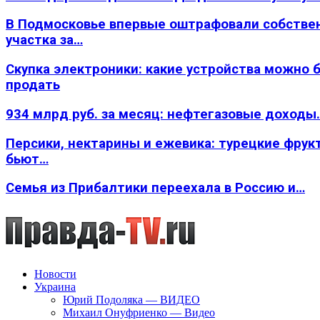
В Подмосковье впервые оштрафовали собстве
участка за…
Скупка электроники: какие устройства можно 
продать
934 млрд руб. за месяц: нефтегазовые доходы
Персики, нектарины и ежевика: турецкие фрук
бьют…
Семья из Прибалтики переехала в Россию и…
Новости
Украина
Юрий Подоляка — ВИДЕО
Михаил Онуфриенко — Видео