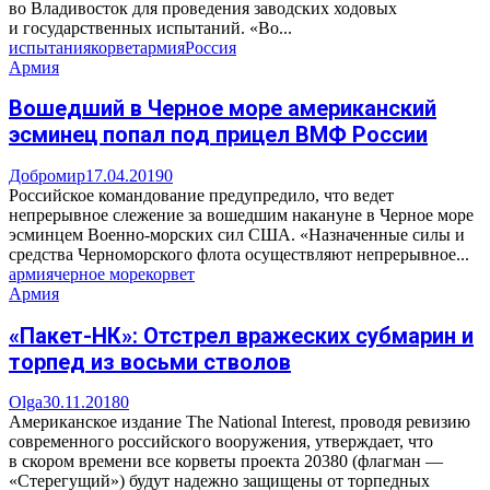
во Владивосток для проведения заводских ходовых
и государственных испытаний. «Во...
испытания
корвет
армия
Россия
Армия
Вошедший в Черное море американский
эсминец попал под прицел ВМФ России
Добромир
17.04.2019
0
Российское командование предупредило, что ведет
непрерывное слежение за вошедшим накануне в Черное море
эсминцем Военно-морских сил США. «Назначенные силы и
средства Черноморского флота осуществляют непрерывное...
армия
черное море
корвет
Армия
«Пакет-НК»: Отстрел вражеских субмарин и
торпед из восьми стволов
Olga
30.11.2018
0
Американское издание The National Interest, проводя ревизию
современного российского вооружения, утверждает, что
в скором времени все корветы проекта 20380 (флагман —
«Стерегущий») будут надежно защищены от торпедных