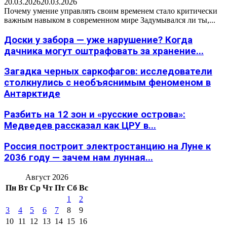
20.03.2026
20.03.2026
Почему умение управлять своим временем стало критически
важным навыком в современном мире Задумывался ли ты,...
Доски у забора — уже нарушение? Когда
дачника могут оштрафовать за хранение...
Загадка черных саркофагов: исследователи
столкнулись с необъяснимым феноменом в
Антарктиде
Разбить на 12 зон и «русские острова»:
Медведев рассказал как ЦРУ в...
Россия построит электростанцию на Луне к
2036 году — зачем нам лунная...
Август 2026
Пн
Вт
Ср
Чт
Пт
Сб
Вс
1
2
3
4
5
6
7
8
9
10
11
12
13
14
15
16