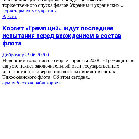
торжественного спуска флагов Украины и украинских...
корвет
армия
вмс украины
Армия
Корвет «Гремящий» ждут последние
испытания перед вхождением в состав
флота
Добромир
22.06.2020
0
Новейший головной его корвет проекта 20385 «Гремящий» в
августе начнет заключительный этап государственных
испытаний, по завершению которых войдет в состав
Тихоокеанского флота. Об этом сегодня,...
армия
Россия
корабль
корвет