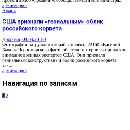
проекта 20380 «Громкий», сообщил заместитель министра...
армия
корвет
Армия
США признали «гениальным» облик
российского корвета
Добромир
04.04.2018
0
Фотографии патрульного корабля проекта 22160 «Василий
Быков» Черноморского флота облетели интернет и привлекли
внимание военных экспертов США. Они признали
гениальным конструктивный облик российского корвета,
так...
армия
корвет
Навигация по записям
1
2