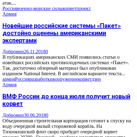
атак,...
Россия
военно-морские силы
корвет
проект
Армия
Новейшие российские системы «Пакет»
достойно оценены американскими
экспертами
Добромир
26.11.2018
0
В публикациях американских СМИ появились статьи о
новейших российских противолодочных системах «Пакет».
Так, достаточно обзорный материал был опубликован
изданием National Interest. В английском варианте текста...
армия
Россия
разработки
вооружение
корвет
дзен
Армия
ВМФ России до конца июля получит новый
корвет
Добромир
30.06.2018
0
Объединенная строительная корпорация готовит к спуску на
воду очередной малый сторожевой корабль. На
Тихоокеанский флот скоро прибудет очередной корвет