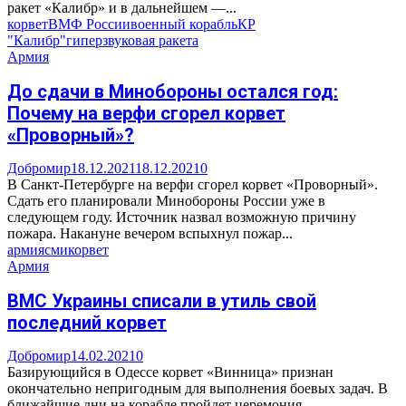
ракет «Калибр» и в дальнейшем —...
корвет
ВМФ России
военный корабль
КР
"Калибр"
гиперзвуковая ракета
Армия
До сдачи в Минобороны остался год:
Почему на верфи сгорел корвет
«Проворный»?
Добромир
18.12.2021
18.12.2021
0
В Санкт-Петербурге на верфи сгорел корвет «Проворный».
Сдать его планировали Минобороны России уже в
следующем году. Источник назвал возможную причину
пожара. Накануне вечером вспыхнул пожар...
армия
сми
корвет
Армия
ВМС Украины списали в утиль свой
последний корвет
Добромир
14.02.2021
0
Базирующийся в Одессе корвет «Винница» признан
окончательно непригодным для выполнения боевых задач. В
ближайшие дни на корабле пройдет церемония