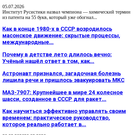
05.07.2026
Институт Русистики назвал чемпиона — химический термин
из патента на 55 букв, который уже обогнал...
Как в конце 1980-х в СССР возродилось
масонское движение: скрытые процессы,
международные...
Почему в детстве лето длилось вечно:
Учёный нашёл ответ в том, как...
Астронавт признался, загадочная болезнь
лишила речи и пришлось эвакуировать МКС
МАЗ-7907: Крупнейшее в мире 24 колесное
шасси, созданное в СССР для ракет...
Как научиться эффективно управлять своим
временем: практическое руководство,
которое реально работает в...