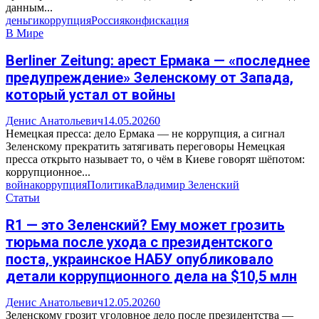
данным...
деньги
коррупция
Россия
конфискация
В Мире
Berliner Zeitung: арест Ермака — «последнее
предупреждение» Зеленскому от Запада,
который устал от войны
Денис Анатольевич
14.05.2026
0
Немецкая пресса: дело Ермака — не коррупция, а сигнал
Зеленскому прекратить затягивать переговоры Немецкая
пресса открыто называет то, о чём в Киеве говорят шёпотом:
коррупционное...
война
коррупция
Политика
Владимир Зеленский
Статьи
R1 — это Зеленский? Ему может грозить
тюрьма после ухода с президентского
поста, украинское НАБУ опубликовало
детали коррупционного дела на $10,5 млн
Денис Анатольевич
12.05.2026
0
Зеленскому грозит уголовное дело после президентства —