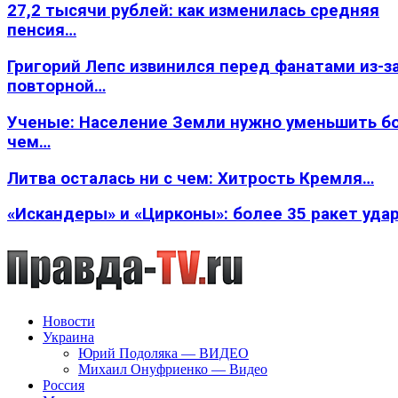
27,2 тысячи рублей: как изменилась средняя
пенсия…
Григорий Лепс извинился перед фанатами из-з
повторной…
Ученые: Население Земли нужно уменьшить б
чем…
Литва осталась ни с чем: Хитрость Кремля…
«Искандеры» и «Цирконы»: более 35 ракет уда
Новости
Украина
Юрий Подоляка — ВИДЕО
Михаил Онуфриенко — Видео
Россия