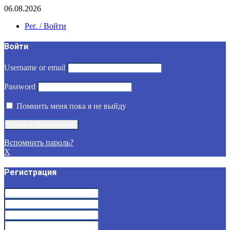
06.08.2026
Рег. / Войти
Войти
Username or email
Password
Помнить меня пока я не выйду
Вспомнить пароль?
X
Регистрация