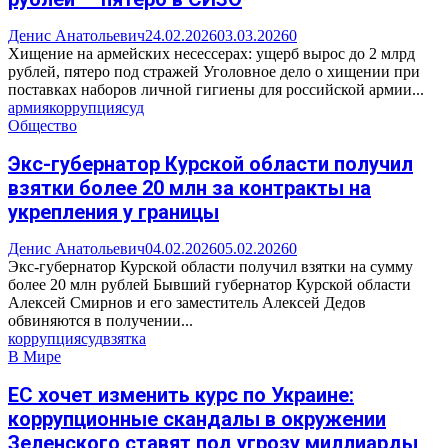
Денис Анатольевич
24.02.2026
03.03.2026
0
Хищение на армейских несессерах: ущерб вырос до 2 млрд
рублей, пятеро под стражей Уголовное дело о хищении при
поставках наборов личной гигиены для российской армии...
армия
коррупция
суд
Общество
Экс-губернатор Курской области получил
взятки более 20 млн за контракты на
укрепления у границы
Денис Анатольевич
04.02.2026
05.02.2026
0
Экс-губернатор Курской области получил взятки на сумму
более 20 млн рублей Бывший губернатор Курской области
Алексей Смирнов и его заместитель Алексей Дедов
обвиняются в получении...
коррупция
суд
взятка
В Мире
ЕС хочет изменить курс по Украине:
коррупционные скандалы в окружении
Зеленского ставят под угрозу миллиарды