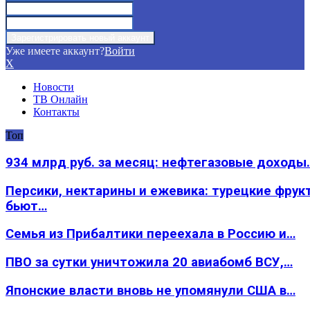
Уже имеете аккаунт?
Войти
X
Новости
ТВ Онлайн
Контакты
Топ
934 млрд руб. за месяц: нефтегазовые доходы
Персики, нектарины и ежевика: турецкие фрук
бьют…
Семья из Прибалтики переехала в Россию и…
ПВО за сутки уничтожила 20 авиабомб ВСУ,…
Японские власти вновь не упомянули США в…