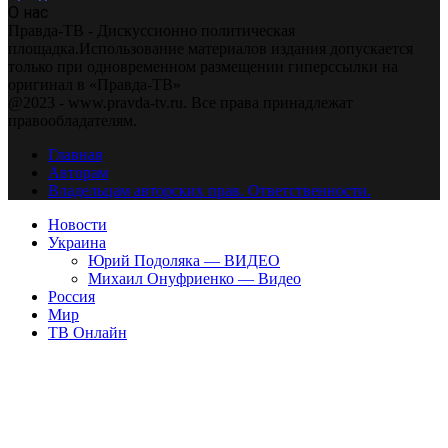
О нас
Правда-ТВ - Дискуссионно политическая
площадка.Использование материалов издания допускается
только при одновременном размещении гиперссылки на
оригинал в «Правда-ТВ»
@2023 - www.pravda-tv.ru. Все права принадлежат
правообладателям.
Главная
Авторам
Владельцам авторских прав. Ответственности.
Новости
Украина
Юрий Подоляка — ВИДЕО
Михаил Онуфриенко — Видео
Россия
Мир
ТВ Онлайн