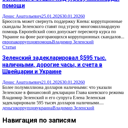
помощи
Денис Анатольевич
25.01.2026
30.01.2026
0
Брюссель может свернуть поддержку Киева: коррупционные
скандалы Зеленского ставят под угрозу многомиллиардную
помощь Европейский союз допускает пересмотр курса по
Украине на фоне разгорающихся коррупционных скандалов...
европа
коррупция
помощь
Владимир Зеленский
Статьи
Зеленский задекларировал $595 тыс.
наличными, дорогие часы, и счета в
Швейцарии и Украине
Денис Анатольевич
21.01.2026
30.01.2026
0
Более полумиллиона долларов наличными: что указали
Зеленские в финансовой декларации Глава киевского режима
Владимир Зеленский и его супруга Елена Зеленская
задекларировали 595 тысяч долларов наличными....
деньги
коррупция
украина
Владимир Зеленский
Навигация по записям