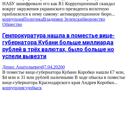
НАБУ зашифровало его как R1 Коррупционный скандал
вокруг окружения украинского президента вплотную
приблизился к нему самому: антикоррупционное бюро...
коррупция
Политика
Владимир Зеленский
воровство
Общество
Генпрокуратура нашла в поместье вице-
губернатора Кубани больше миллиарда
рублей в трёх валютах, было больше но
успели вывезти
Денис Анатольевич
07.04.2026
0
В поместье вице-губернатора Кубани Коробки нашли €7 млн,
$4 млн и 31 млн рублей наличными В ходе обыска в поместье
вице-губернатора Краснодарского края Андрея Коробки...
коррупция
суд
обыск