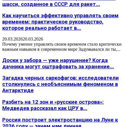
шасси, созданное в СССР для ракет...
Как научиться эффективно управлять своим
временем: практическое руководство,
которое реально работает в...
20.03.2026
20.03.2026
Почему умение управлять своим временем стало критически
важным навыком в современном мире Задумывался ли ты,...
Доски у забора — уже нарушение? Когда
дачника могут оштрафовать за хранение...
Загадка черных саркофагов: исследователи
столкнулись с необъяснимым феноменом в
Антарктиде
Разбить на 12 зон и «русские острова»:
Медведев рассказал как ЦРУ в...
Россия построит электростанцию на Луне к
2036 году — зачем нам лунная...