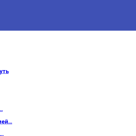
уть
…
ией…
о…