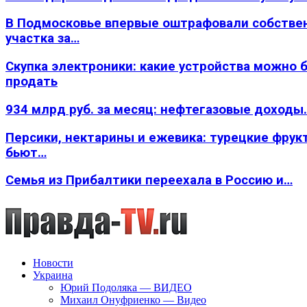
В Подмосковье впервые оштрафовали собстве
участка за…
Скупка электроники: какие устройства можно 
продать
934 млрд руб. за месяц: нефтегазовые доходы
Персики, нектарины и ежевика: турецкие фрук
бьют…
Семья из Прибалтики переехала в Россию и…
Новости
Украина
Юрий Подоляка — ВИДЕО
Михаил Онуфриенко — Видео