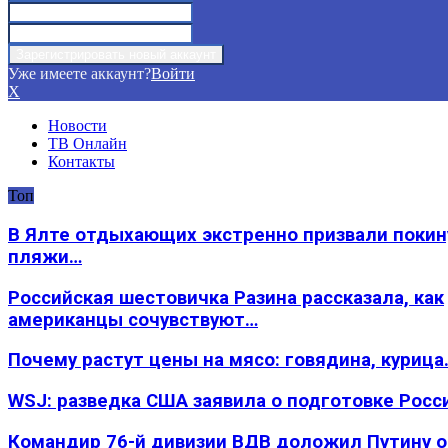
Уже имеете аккаунт?
Войти
X
Новости
ТВ Онлайн
Контакты
Топ
В Ялте отдыхающих экстренно призвали покин
пляжи…
Российская шестовичка Разина рассказала, как
американцы сочувствуют…
Почему растут цены на мясо: говядина, курица
WSJ: разведка США заявила о подготовке Росс
Командир 76-й дивизии ВДВ доложил Путину 