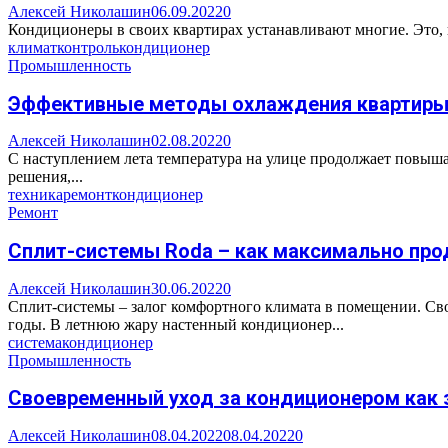
Алексей Николашин
06.09.2022
0
Кондиционеры в своих квартирах устанавливают многие. Это, на
климат
контроль
кондиционер
Промышленность
Эффективные методы охлаждения квартир
Алексей Николашин
02.08.2022
0
С наступлением лета температура на улице продолжает повыша
решения,...
техника
ремонт
кондиционер
Ремонт
Сплит-системы Roda – как максимально про
Алексей Николашин
30.06.2022
0
Сплит-системы – залог комфортного климата в помещении. Св
годы. В летнюю жару настенный кондиционер...
система
кондиционер
Промышленность
Своевременный уход за кондиционером как 
Алексей Николашин
08.04.2022
08.04.2022
0