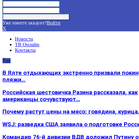
Уже имеете аккаунт?
Войти
X
Новости
ТВ Онлайн
Контакты
Топ
В Ялте отдыхающих экстренно призвали покин
пляжи…
Российская шестовичка Разина рассказала, как
американцы сочувствуют…
Почему растут цены на мясо: говядина, курица
WSJ: разведка США заявила о подготовке Росс
Командир 76-й дивизии ВДВ доложил Путину 