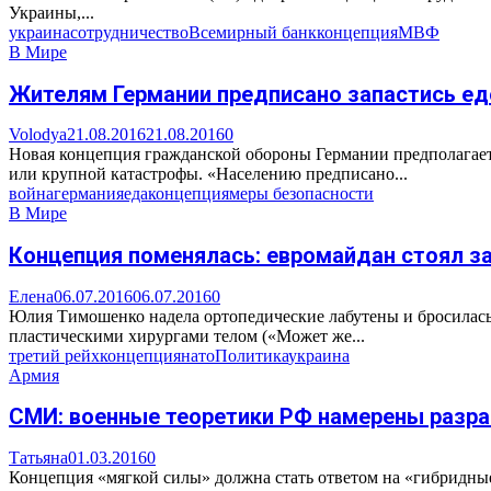
Украины,...
украина
сотрудничество
Всемирный банк
концепция
МВФ
В Мире
Жителям Германии предписано запастись ед
Volodya
21.08.2016
21.08.2016
0
Новая концепция гражданской обороны Германии предполагает 
или крупной катастрофы. «Населению предписано...
война
германия
еда
концепция
меры безопасности
В Мире
Концепция поменялась: евромайдан стоял з
Елена
06.07.2016
06.07.2016
0
Юлия Тимошенко надела ортопедические лабутены и бросилас
пластическими хирургами телом («Может же...
третий рейх
концепция
нато
Политика
украина
Армия
СМИ: военные теоретики РФ намерены разра
Татьяна
01.03.2016
0
Концепция «мягкой силы» должна стать ответом на «гибридны