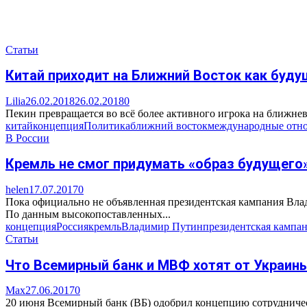
Статьи
Китай приходит на Ближний Восток как буд
Lilia
26.02.2018
26.02.2018
0
Пекин превращается во всё более активного игрока на ближнев
китай
концепция
Политика
ближний восток
международные отн
В России
Кремль не смог придумать «образ будущего
helen
17.07.2017
0
Пока официально не объявленная президентская кампания Влад
По данным высокопоставленных...
концепция
Россия
кремль
Владимир Путин
президентская кампа
Статьи
Что Всемирный банк и МВФ хотят от Украин
Max
27.06.2017
0
20 июня Всемирный банк (ВБ) одобрил концепцию сотрудничест