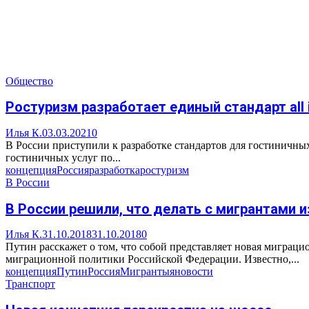
Общество
Ростуризм разработает единый стандарт all i
Илья К.
03.03.2021
0
В России приступили к разработке стандартов для гостиничных
гостиничных услуг по...
концепция
Россия
разработка
ростуризм
В России
В России решили, что делать с мигрантами и
Илья К.
31.10.2018
31.10.2018
0
Путин расскажет о том, что собой представляет новая миграц
миграционной политики Российской Федерации. Известно,...
концепция
Путин
Россия
Мигранты
яновости
Транспорт