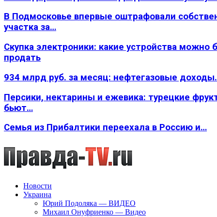
В Подмосковье впервые оштрафовали собстве
участка за…
Скупка электроники: какие устройства можно 
продать
934 млрд руб. за месяц: нефтегазовые доходы
Персики, нектарины и ежевика: турецкие фрук
бьют…
Семья из Прибалтики переехала в Россию и…
Новости
Украина
Юрий Подоляка — ВИДЕО
Михаил Онуфриенко — Видео