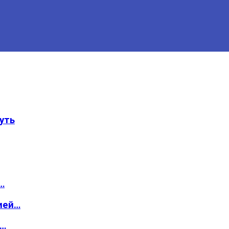
уть
…
ией…
о…