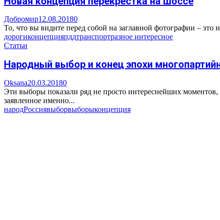
Новая концепция перекрестка на шоссе
Добромир
12.08.2018
0
То, что вы видите перед собой на заглавной фотографии – это н
дороги
концепция
пдд
транспорт
разное интересное
Статьи
Народный выбор и конец эпохи многопартийн
Oksana
20.03.2018
0
Эти выборы показали ряд не просто интереснейших моментов, н
заявленное именно...
народ
Россия
выбор
выборы
концепция