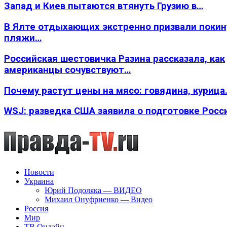
Запад и Киев пытаются втянуть Грузию в…
В Ялте отдыхающих экстренно призвали покин
пляжи…
Российская шестовичка Разина рассказала, как
американцы сочувствуют…
Почему растут цены на мясо: говядина, курица
WSJ: разведка США заявила о подготовке Росс
Новости
Украина
Юрий Подоляка — ВИДЕО
Михаил Онуфриенко — Видео
Россия
Мир
ТВ Онлайн