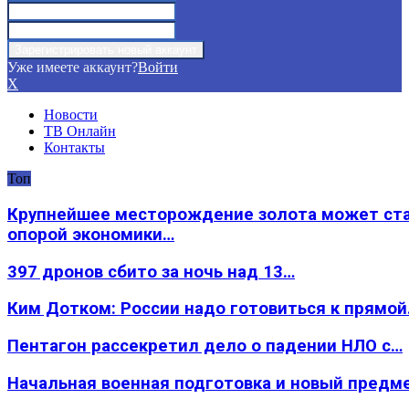
Уже имеете аккаунт?
Войти
X
Новости
ТВ Онлайн
Контакты
Топ
Крупнейшее месторождение золота может ст
опорой экономики…
397 дронов сбито за ночь над 13…
Ким Дотком: России надо готовиться к прямо
Пентагон рассекретил дело о падении НЛО с…
Начальная военная подготовка и новый предм