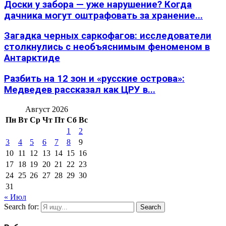
Доски у забора — уже нарушение? Когда
дачника могут оштрафовать за хранение...
Загадка черных саркофагов: исследователи
столкнулись с необъяснимым феноменом в
Антарктиде
Разбить на 12 зон и «русские острова»:
Медведев рассказал как ЦРУ в...
Август 2026
Пн
Вт
Ср
Чт
Пт
Сб
Вс
1
2
3
4
5
6
7
8
9
10
11
12
13
14
15
16
17
18
19
20
21
22
23
24
25
26
27
28
29
30
31
« Июл
Search for:
Search