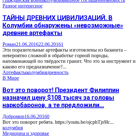
гражданская война
колумбия
мирное соглашение
яновость
Разное интересное
ТАЙНЫ ДРЕВНИХ ЦИВИЛИЗАЦИЙ. В
Колумбии обнаружены «невозможные»
древние артефакты
Роман
21.06.2016
22.06.2016
1
Эти поразительные артефакты изготовлены из базанита –
невероятно сложной в обработке горной породы,
напоминающей по твёрдости гранит. Что это за инструмент и
каково его предназначение?...
Артефакты
колумбия
древность
В Мире
Вот это поворот! Президент Филиппин
назначил цену $108 тысяч за головы
наркобаронов, а те предложили…
Добромир
16.06.2016
0
Вот это поворот ребята. https://youtu.be/ojcphTjs9Ic...
колумбия
Медицина и здоровье