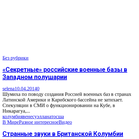
Без рубрики
«Секретные» российские военные базы в
Западном полушарии
selena
10.04.2014
0
Шумиха по поводу создания Россией военных баз в странах
Латинской Америки и Карибского бассейна не затихает.
Спекуляции в СМИ о функционировании на Кубе, в
Никарагуа,...
колумбия
венесуэлла
нато
сша
В Мире
Разное интересное
Видео
Странные звуки в Британской Колумбии