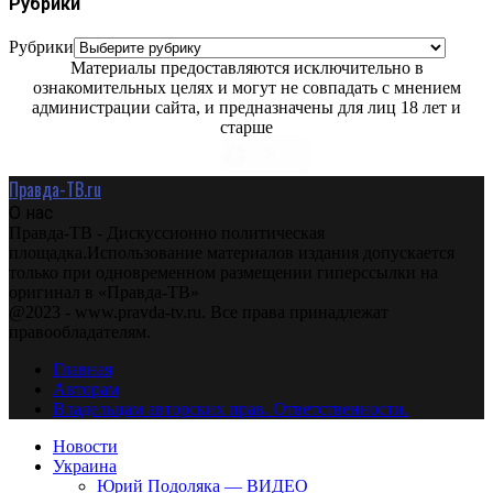
Рубрики
Рубрики
Материалы предоставляются исключительно в
ознакомительных целях и могут не совпадать с мнением
администрации сайта, и предназначены для лиц 18 лет и
старше
Правда-ТВ.ru
О нас
Правда-ТВ - Дискуссионно политическая
площадка.Использование материалов издания допускается
только при одновременном размещении гиперссылки на
оригинал в «Правда-ТВ»
@2023 - www.pravda-tv.ru. Все права принадлежат
правообладателям.
Главная
Авторам
Владельцам авторских прав. Ответственности.
Новости
Украина
Юрий Подоляка — ВИДЕО