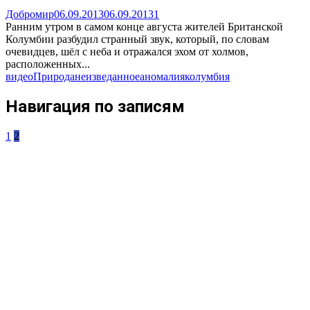
Добромир
06.09.2013
06.09.2013
1
Ранним утром в самом конце августа жителей Британской
Колумбии разбудил странный звук, который, по словам
очевидцев, шёл с неба и отражался эхом от холмов,
расположенных...
видео
Природа
неизведанное
аномалия
колумбия
Навигация по записям
1
2