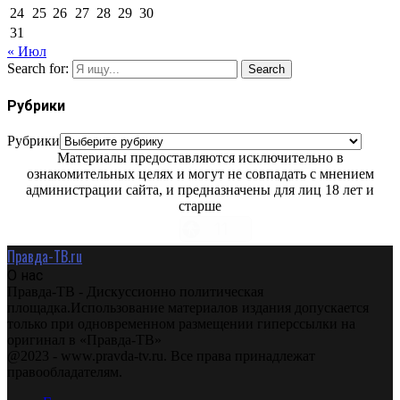
24
25
26
27
28
29
30
31
« Июл
Search for:
Search
Рубрики
Рубрики
Материалы предоставляются исключительно в
ознакомительных целях и могут не совпадать с мнением
администрации сайта, и предназначены для лиц 18 лет и
старше
Правда-ТВ.ru
О нас
Правда-ТВ - Дискуссионно политическая
площадка.Использование материалов издания допускается
только при одновременном размещении гиперссылки на
оригинал в «Правда-ТВ»
@2023 - www.pravda-tv.ru. Все права принадлежат
правообладателям.