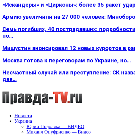
«Искандеры» и «Цирконы»: более 35 ракет уда
Армию увеличили на 27 000 человек: Минобор
Семь погибших, 40 пострадавших: подробности
по…
Мишустин анонсировал 12 новых курортов в р
Москва готова к переговорам по Украине, но…
Несчастный случай или преступление: СК назв
две…
Новости
Украина
Юрий Подоляка — ВИДЕО
Михаил Онуфриенко — Видео