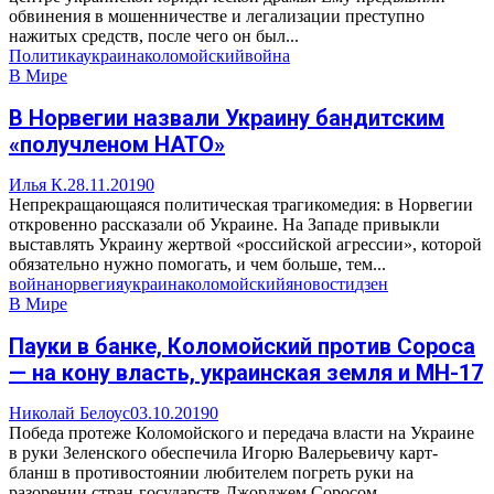
обвинения в мошенничестве и легализации преступно
нажитых средств, после чего он был...
Политика
украина
коломойский
война
В Мире
В Норвегии назвали Украину бандитским
«получленом НАТО»
Илья К.
28.11.2019
0
Непрекращающаяся политическая трагикомедия: в Норвегии
откровенно рассказали об Украине. На Западе привыкли
выставлять Украину жертвой «российской агрессии», которой
обязательно нужно помогать, и чем больше, тем...
война
норвегия
украина
коломойский
яновости
дзен
В Мире
Пауки в банке, Коломойский против Сороса
— на кону власть, украинская земля и МН-17
Николай Белоус
03.10.2019
0
Победа протеже Коломойского и передача власти на Украине
в руки Зеленского обеспечила Игорю Валерьевичу карт-
бланш в противостоянии любителем погреть руки на
разорении стран-государств Джорджем Соросом....