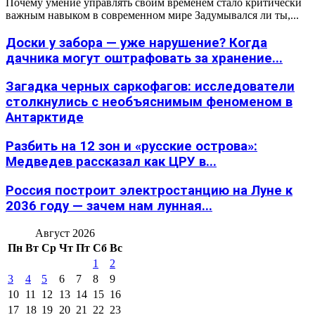
Почему умение управлять своим временем стало критически
важным навыком в современном мире Задумывался ли ты,...
Доски у забора — уже нарушение? Когда
дачника могут оштрафовать за хранение...
Загадка черных саркофагов: исследователи
столкнулись с необъяснимым феноменом в
Антарктиде
Разбить на 12 зон и «русские острова»:
Медведев рассказал как ЦРУ в...
Россия построит электростанцию на Луне к
2036 году — зачем нам лунная...
Август 2026
Пн
Вт
Ср
Чт
Пт
Сб
Вс
1
2
3
4
5
6
7
8
9
10
11
12
13
14
15
16
17
18
19
20
21
22
23