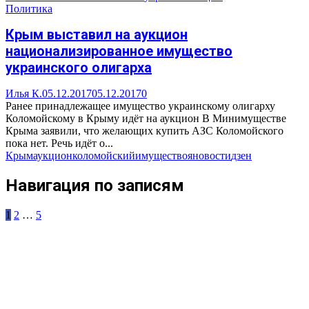
Политика
Крым выставил на аукцион
национализированное имущество
украинского олигарха
Илья К.
05.12.2017
05.12.2017
0
Ранее принадлежащее имущество украинскому олигарху
Коломойскому в Крыму идёт на аукцион В Минимуществе
Крыма заявили, что желающих купить АЗС Коломойского
пока нет. Речь идёт о...
Крым
аукцион
коломойский
имущество
яновости
дзен
Навигация по записям
1
2
…
5