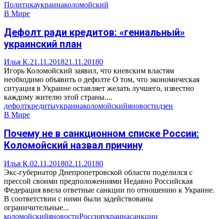
Политика
украина
коломойский
В Мире
Дефолт ради кредитов: «гениальный»
украинский план
Илья К.
21.11.2018
21.11.2018
0
Игорь Коломойский заявил, что киевским властям
необходимо объявить о дефолте О том, что экономическая
ситуация в Украине оставляет желать лучшего, известно
каждому жителю этой страны....
дефолт
кредиты
украина
коломойский
яновости
дзен
В Мире
Почему не в санкционном списке России:
Коломойский назвал причину
Илья К.
02.11.2018
02.11.2018
0
Экс-губернатор Днепропетровской области поделился с
прессой своими предположениями Недавно Российская
Федерация ввела ответные санкции по отношению к Украине.
В соответствии с ними были задействованы
ограничительные...
коломойский
яновости
Россия
украина
санкции