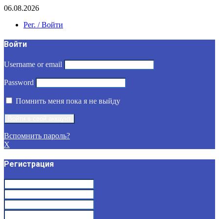
06.08.2026
Рег. / Войти
Войти
Username or email
Password
Помнить меня пока я не выйду
Вспомнить пароль?
X
Регистрация