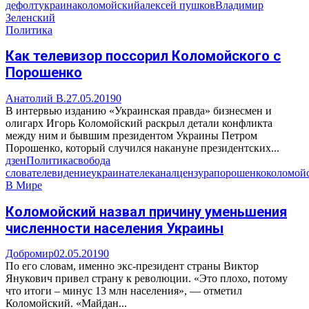
дефолт
украина
коломойский
алексей пушков
Владимир
Зеленский
Политика
Как телевизор поссорил Коломойского с
Порошенко
Анатолий В.
27.05.2019
0
В интервью изданию «Украинская правда» бизнесмен и
олигарх Игорь Коломойский раскрыл детали конфликта
между ним и бывшим президентом Украины Петром
Порошенко, который случился накануне президентских...
дзен
Политика
свобода
слова
телевидение
украина
телеканал
цензура
порошенко
коломой
В Мире
Коломойский назвал причину уменьшения
численности населения Украины
Добромир
02.05.2019
0
По его словам, именно экс-президент страны Виктор
Янукович привел страну к революции. «Это плохо, потому
что итоги – минус 13 млн населения», — отметил
Коломойский. «Майдан...