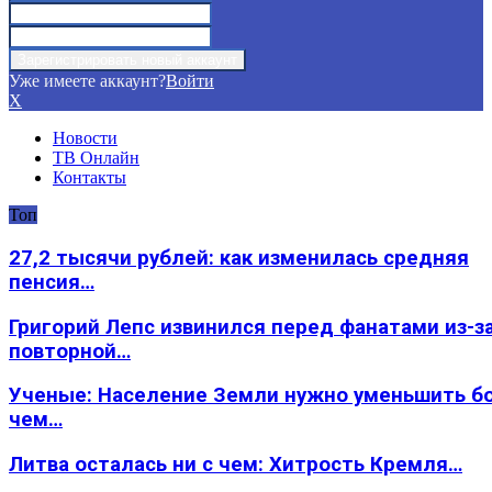
Уже имеете аккаунт?
Войти
X
Новости
ТВ Онлайн
Контакты
Топ
27,2 тысячи рублей: как изменилась средняя
пенсия…
Григорий Лепс извинился перед фанатами из-з
повторной…
Ученые: Население Земли нужно уменьшить б
чем…
Литва осталась ни с чем: Хитрость Кремля…