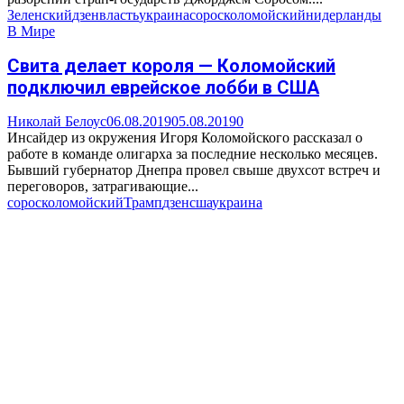
Зеленский
дзен
власть
украина
сорос
коломойский
нидерланды
В Мире
Свита делает короля — Коломойский
подключил еврейское лобби в США
Николай Белоус
06.08.2019
05.08.2019
0
Инсайдер из окружения Игоря Коломойского рассказал о
работе в команде олигарха за последние несколько месяцев.
Бывший губернатор Днепра провел свыше двухсот встреч и
переговоров, затрагивающие...
сорос
коломойский
Трамп
дзен
сша
украина