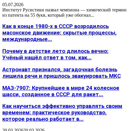
05.07.2026
Институт Русистики назвал чемпиона — химический термин
из патента на 55 букв, который уже обогнал...
Как в конце 1980-х в СССР возродилось
масонское движение: скрытые процессы,
международные...
Почему в детстве лето длилось вечно:
Учёный нашёл ответ в том, как...
Астронавт признался, загадочная болезнь
лишила речи и пришлось эвакуировать МКС
МАЗ-7907: Крупнейшее в мире 24 колесное
шасси, созданное в СССР для ракет...
Как научиться эффективно управлять своим
временем: практическое руководство,
которое реально работает в...
20.03.2026
20.03.2026