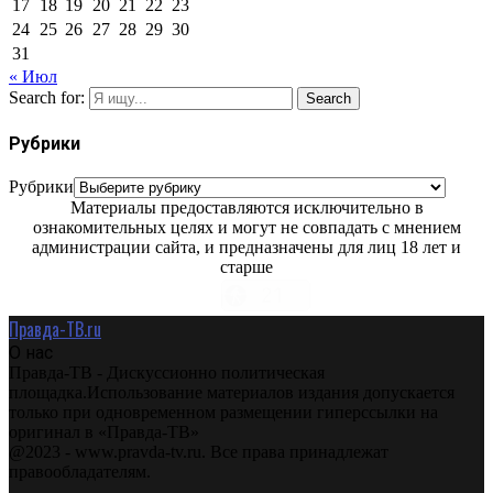
17
18
19
20
21
22
23
24
25
26
27
28
29
30
31
« Июл
Search for:
Search
Рубрики
Рубрики
Материалы предоставляются исключительно в
ознакомительных целях и могут не совпадать с мнением
администрации сайта, и предназначены для лиц 18 лет и
старше
Правда-ТВ.ru
О нас
Правда-ТВ - Дискуссионно политическая
площадка.Использование материалов издания допускается
только при одновременном размещении гиперссылки на
оригинал в «Правда-ТВ»
@2023 - www.pravda-tv.ru. Все права принадлежат
правообладателям.