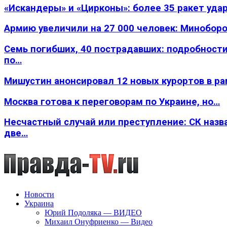
«Искандеры» и «Цирконы»: более 35 ракет уда
Армию увеличили на 27 000 человек: Минобор
Семь погибших, 40 пострадавших: подробности
по…
Мишустин анонсировал 12 новых курортов в р
Москва готова к переговорам по Украине, но…
Несчастный случай или преступление: СК назв
две…
Новости
Украина
Юрий Подоляка — ВИДЕО
Михаил Онуфриенко — Видео