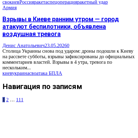
сво
киев
Россия
ракета
спецоперация
ракетный удар
Армия
Взрывы в Киеве ранним утром — город
атакуют беспилотники, объявлена
воздушная тревога
Денис Анатольевич
23.05.2026
0
Столица Украины снова под ударом: дроны подошли к Киеву
на рассвете субботы, взрывы зафиксированы до официальных
комментариев властей. Взрывы в 4 утра, тревога по
нескольким...
киев
украина
сво
атака БПЛА
Навигация по записям
1
2
…
111