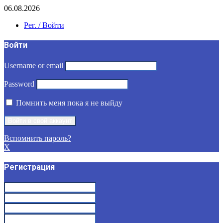
06.08.2026
Рег. / Войти
Войти
Username or email
Password
Помнить меня пока я не выйду
Вспомнить пароль?
X
Регистрация