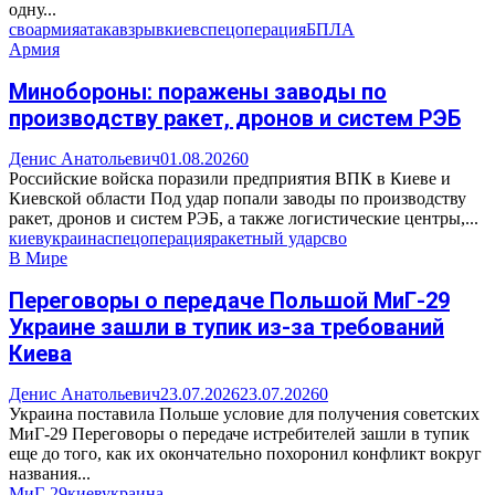
одну...
сво
армия
атака
взрыв
киев
спецоперация
БПЛА
Армия
Минобороны: поражены заводы по
производству ракет, дронов и систем РЭБ
Денис Анатольевич
01.08.2026
0
Российские войска поразили предприятия ВПК в Киеве и
Киевской области Под удар попали заводы по производству
ракет, дронов и систем РЭБ, а также логистические центры,...
киев
украина
спецоперация
ракетный удар
сво
В Мире
Переговоры о передаче Польшой МиГ-29
Украине зашли в тупик из-за требований
Киева
Денис Анатольевич
23.07.2026
23.07.2026
0
Украина поставила Польше условие для получения советских
МиГ-29 Переговоры о передаче истребителей зашли в тупик
еще до того, как их окончательно похоронил конфликт вокруг
названия...
МиГ-29
киев
украина