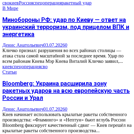
сво
киев
Россия
спецоперация
ракетный удар
В Мире
Минобороны РФ: удар по Киеву — ответ на
украинский терроризм, под прицелом ВПК и
энергетика
Денис Анатольевич
03.07.2026
0
Кличко признал: разрушения во всех районах столицы —
атака стала самой масштабной за последнее время. Удар по
всем районам Киева Мэр Киева Виталий Кличко заявил,...
киев
спецоперация
сво
Статьи
Bloomberg: Украина расширила зону
ракетных ударов на всю европейскую часть
России и Урал
Денис Анатольевич
01.07.2026
0
Киев начинает использовать крылатые ракеты собственного
производства: «Фламинго» и «Нептун» бьют вглубь России
Bloomberg фиксирует качественный сдвиг — Киев перешёл на
крылатые ракеты собственного производства...