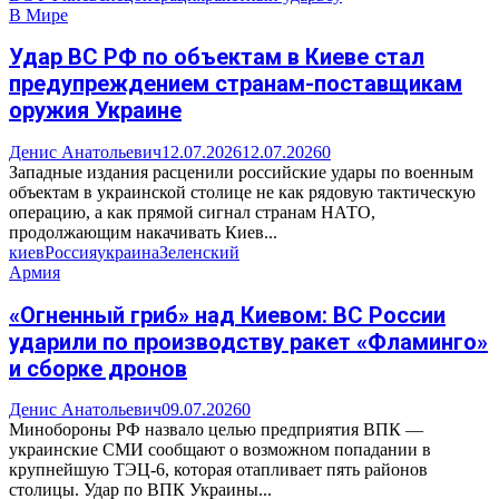
В Мире
Удар ВС РФ по объектам в Киеве стал
предупреждением странам-поставщикам
оружия Украине
Денис Анатольевич
12.07.2026
12.07.2026
0
Западные издания расценили российские удары по военным
объектам в украинской столице не как рядовую тактическую
операцию, а как прямой сигнал странам НАТО,
продолжающим накачивать Киев...
киев
Россия
украина
Зеленский
Армия
«Огненный гриб» над Киевом: ВС России
ударили по производству ракет «Фламинго»
и сборке дронов
Денис Анатольевич
09.07.2026
0
Минобороны РФ назвало целью предприятия ВПК —
украинские СМИ сообщают о возможном попадании в
крупнейшую ТЭЦ-6, которая отапливает пять районов
столицы. Удар по ВПК Украины...