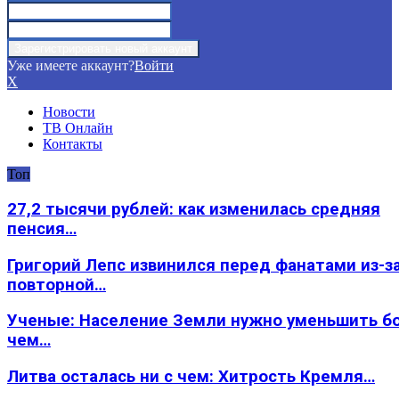
Уже имеете аккаунт?
Войти
X
Новости
ТВ Онлайн
Контакты
Топ
27,2 тысячи рублей: как изменилась средняя
пенсия…
Григорий Лепс извинился перед фанатами из-з
повторной…
Ученые: Население Земли нужно уменьшить б
чем…
Литва осталась ни с чем: Хитрость Кремля…