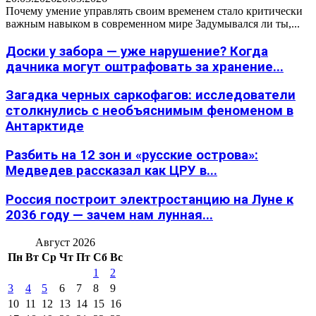
Почему умение управлять своим временем стало критически
важным навыком в современном мире Задумывался ли ты,...
Доски у забора — уже нарушение? Когда
дачника могут оштрафовать за хранение...
Загадка черных саркофагов: исследователи
столкнулись с необъяснимым феноменом в
Антарктиде
Разбить на 12 зон и «русские острова»:
Медведев рассказал как ЦРУ в...
Россия построит электростанцию на Луне к
2036 году — зачем нам лунная...
Август 2026
Пн
Вт
Ср
Чт
Пт
Сб
Вс
1
2
3
4
5
6
7
8
9
10
11
12
13
14
15
16