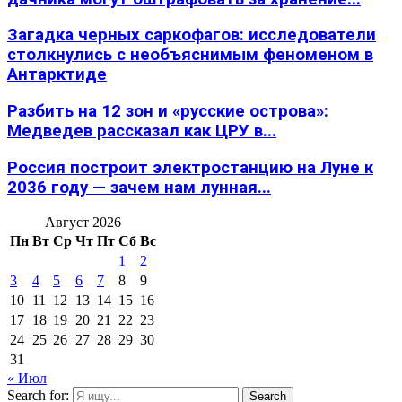
Загадка черных саркофагов: исследователи
столкнулись с необъяснимым феноменом в
Антарктиде
Разбить на 12 зон и «русские острова»:
Медведев рассказал как ЦРУ в...
Россия построит электростанцию на Луне к
2036 году — зачем нам лунная...
Август 2026
Пн
Вт
Ср
Чт
Пт
Сб
Вс
1
2
3
4
5
6
7
8
9
10
11
12
13
14
15
16
17
18
19
20
21
22
23
24
25
26
27
28
29
30
31
« Июл
Search for:
Search