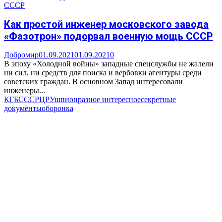
СССР
Как простой инженер московского завода
«Фазотрон» подорвал военную мощь СССР
Добромир
01.09.2021
01.09.2021
0
В эпоху «Холодной войны» западные спецслужбы не жалели
ни сил, ни средств для поиска и вербовки агентуры среди
советских граждан. В основном Запад интересовали
инженеры...
КГБ
СССР
ЦРУ
шпион
разное интересное
секретные
документы
оборонка