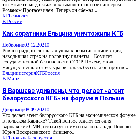
тот момент, когда «сажали» самолёт с оппозиционером
Романом Протасевичем. Теперь он сбежал...
КГБ
самолет
В России
Как соратники Ельцина уничтожили КГБ
Добромир
03.12.2021
0
Ровно тридцать лет назад ушла в небытие организация,
наводившая страх на половину планеты – Комитет
государственной безопасности СССР. Почему столь
могущественная структура оказалась бессильной против...
Ельцин
история
КГБ
Россия
В Мире
В Варшаве удивлены, что делает «агент
белорусского КГБ» на форуме в Польше
Добромир
08.09.2021
0
Что делает агент белорусского КГБ на экономическом форуме
в польском Карпаче? Такой вопрос задают сегодня
варшавские СМИ, публикуя снимки на юго-западе Польши
Юрия Воскресенского, бывшего...
КГБ
польша
Белоруссия