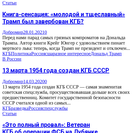
Статьи
Книга-сенсация: «молодой и тщеславный»
Трамп был завербован КГБ?
Добромир
28.01.2021
0
Перед нами парад самых грязных компроматов на Дональда
Трампа. Автор книги Крейг Юнгер с удовольствием пинает
мертвого льва: теперь, когда Трамп не президент и отключен...
КГБ
Политика
Россия
сша
разное интересное
Дональд Трамп
В России
13 марта 1954 года создан КГБ СССР
Добромир
14.03.2020
0
13 марта 1954 года создан КГБ СССР — самая знаменитая
советская спецслужба, просуществовавшая дольше всех своих
предшественниц. Комитет государственной безопасности
СССР считался одной из самых...
КГБ
разведка
Россия
спецслужбы
Статьи
«Это полный провал»: Ветеран
КГБ об операции ФСБ на Лубянке