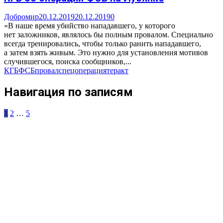
Добромир
20.12.2019
20.12.2019
0
«В наше время убийство нападавшего, у которого
нет заложников, являлось бы полным провалом. Специально
всегда тренировались, чтобы только ранить нападавшего,
а затем взять живым. Это нужно для установления мотивов
случившегося, поиска сообщников,...
КГБ
ФСБ
провал
спецоперация
теракт
Навигация по записям
1
2
…
5