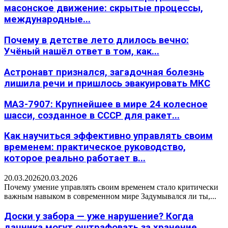
масонское движение: скрытые процессы,
международные...
Почему в детстве лето длилось вечно:
Учёный нашёл ответ в том, как...
Астронавт признался, загадочная болезнь
лишила речи и пришлось эвакуировать МКС
МАЗ-7907: Крупнейшее в мире 24 колесное
шасси, созданное в СССР для ракет...
Как научиться эффективно управлять своим
временем: практическое руководство,
которое реально работает в...
20.03.2026
20.03.2026
Почему умение управлять своим временем стало критически
важным навыком в современном мире Задумывался ли ты,...
Доски у забора — уже нарушение? Когда
дачника могут оштрафовать за хранение...