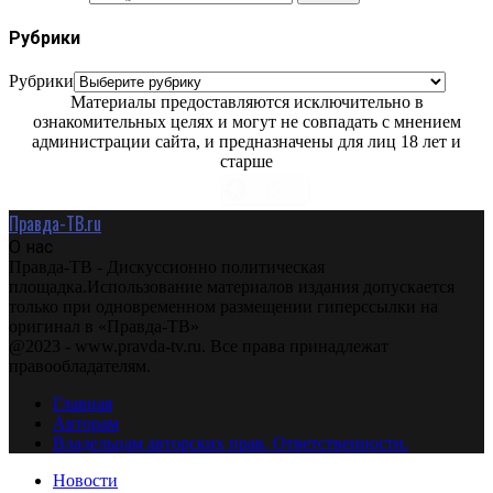
Рубрики
Рубрики
Материалы предоставляются исключительно в
ознакомительных целях и могут не совпадать с мнением
администрации сайта, и предназначены для лиц 18 лет и
старше
Правда-ТВ.ru
О нас
Правда-ТВ - Дискуссионно политическая
площадка.Использование материалов издания допускается
только при одновременном размещении гиперссылки на
оригинал в «Правда-ТВ»
@2023 - www.pravda-tv.ru. Все права принадлежат
правообладателям.
Главная
Авторам
Владельцам авторских прав. Ответственности.
Новости