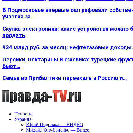
В Подмосковье впервые оштрафовали собстве
участка за…
Скупка электроники: какие устройства можно 
продать
934 млрд руб. за месяц: нефтегазовые доходы
Персики, нектарины и ежевика: турецкие фрук
бьют…
Семья из Прибалтики переехала в Россию и…
Новости
Украина
Юрий Подоляка — ВИДЕО
Михаил Онуфриенко — Видео