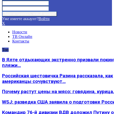
Уже имеете аккаунт?
Войти
X
Новости
ТВ Онлайн
Контакты
Топ
В Ялте отдыхающих экстренно призвали покин
пляжи…
Российская шестовичка Разина рассказала, как
американцы сочувствуют…
Почему растут цены на мясо: говядина, курица
WSJ: разведка США заявила о подготовке Росс
Командир 76-й дивизии ВДВ доложил Путину 