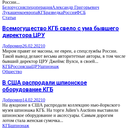
России...
Белоруссия
спецоперация
Александр Григорьевич
Лукашенко
европа
КГБ
разведка
Россия
ФСБ
Статьи
Всемогущество КГБ свело с ума бывшего
директора ЦРУ
Добромир
26.02.2021
0
Миром правят не масоны, не евреи, а спецслужбы России.
Такой вывод делают весьма авторитетные авторы, в том числе
бывший директор ЦРУ Джеймс Вулси, в своей...
КГБ
Россия
сша
ЦРУ
шпионаж
Общество
В США распродали шпионское
оборудование КГБ
Добромир
14.02.2021
0
На аукционе в США распродали коллекцию нью-йоркского
музея шпионажа КГБ. На торги Julien’s Auctions выставили
шпионское оборудование и аксессуары. Самым дорогим
лотом стала женская сумочка...
КГБ
шпионаж