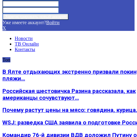
Уже имеете аккаунт?
Войти
X
Новости
ТВ Онлайн
Контакты
Топ
В Ялте отдыхающих экстренно призвали покин
пляжи…
Российская шестовичка Разина рассказала, как
американцы сочувствуют…
Почему растут цены на мясо: говядина, курица
WSJ: разведка США заявила о подготовке Росс
Командир 76-й дивизии ВДВ доложил Путину 