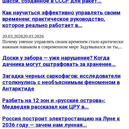
шасси, созданное в СССР для ракет...
Как научиться эффективно управлять своим
временем: практическое руководство,
которое реально работает в...
20.03.2026
20.03.2026
Почему умение управлять своим временем стало критически
важным навыком в современном мире Задумывался ли ты,...
Доски у забора — уже нарушение? Когда
дачника могут оштрафовать за хранение...
Загадка черных саркофагов: исследователи
столкнулись с необъяснимым феноменом в
Антарктиде
Разбить на 12 зон и «русские острова»:
Медведев рассказал как ЦРУ в...
Россия построит электростанцию на Луне к
2036 году — зачем нам лунная...