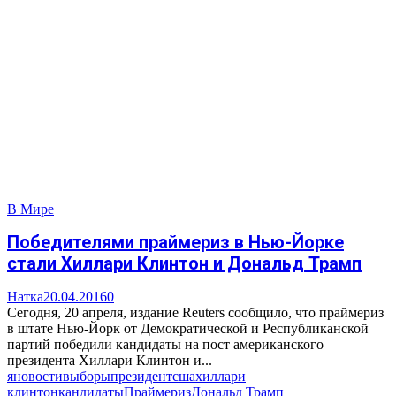
В Мире
Победителями праймериз в Нью-Йорке
стали Хиллари Клинтон и Дональд Трамп
Натка
20.04.2016
0
Сегодня, 20 апреля, издание Reuters сообщило, что праймериз
в штате Нью-Йорк от Демократической и Республиканской
партий победили кандидаты на пост американского
президента Хиллари Клинтон и...
яновости
выборы
президент
сша
хиллари
клинтон
кандидаты
Праймериз
Дональд Трамп