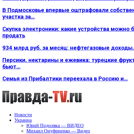
В Подмосковье впервые оштрафовали собстве
участка за…
Скупка электроники: какие устройства можно 
продать
934 млрд руб. за месяц: нефтегазовые доходы
Персики, нектарины и ежевика: турецкие фрук
бьют…
Семья из Прибалтики переехала в Россию и…
Новости
Украина
Юрий Подоляка — ВИДЕО
Михаил Онуфриенко — Видео