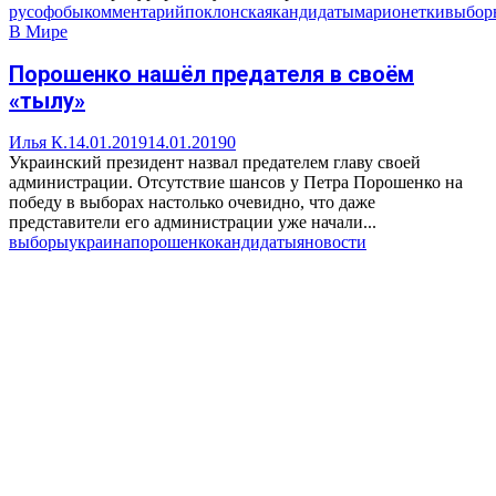
русофобы
комментарий
поклонская
кандидаты
марионетки
выбор
В Мире
Порошенко нашёл предателя в своём
«тылу»
Илья К.
14.01.2019
14.01.2019
0
Украинский президент назвал предателем главу своей
администрации. Отсутствие шансов у Петра Порошенко на
победу в выборах настолько очевидно, что даже
представители его администрации уже начали...
выборы
украина
порошенко
кандидаты
яновости