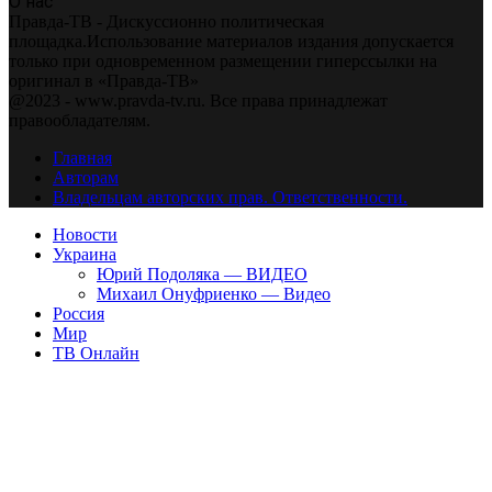
О нас
Правда-ТВ - Дискуссионно политическая
площадка.Использование материалов издания допускается
только при одновременном размещении гиперссылки на
оригинал в «Правда-ТВ»
@2023 - www.pravda-tv.ru. Все права принадлежат
правообладателям.
Главная
Авторам
Владельцам авторских прав. Ответственности.
Новости
Украина
Юрий Подоляка — ВИДЕО
Михаил Онуфриенко — Видео
Россия
Мир
ТВ Онлайн