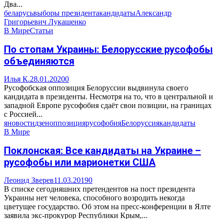
Два...
беларусь
выборы президента
кандидаты
Александр
Григорьевич Лукашенко
В Мире
Статьи
По стопам Украины: Белорусские русофобы
объединяются
Илья К.
28.01.2020
0
Русофобская оппозиция Белоруссии выдвинула своего
кандидата в президенты. Несмотря на то, что в центральной и
западной Европе русофобия сдаёт свои позиции, на границах
с Россией...
яновости
дзен
оппозиция
русофобия
Белоруссия
кандидаты
В Мире
Поклонская: Все кандидаты на Украине –
русофобы или марионетки США
Леонид Зверев
11.03.2019
0
В списке сегодняшних претендентов на пост президента
Украины нет человека, способного возродить некогда
цветущее государство. Об этом на пресс-конференции в Ялте
заявила экс-прокурор Республики Крым,...