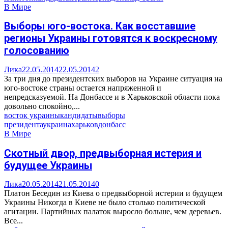
В Мире
Выборы юго-востока. Как восставшие
регионы Украины готовятся к воскресному
голосованию
Лика
22.05.2014
22.05.2014
2
За три дня до президентских выборов на Украине ситуация на
юго-востоке страны остается напряженной и
непредсказуемой. На Донбассе и в Харьковской области пока
довольно спокойно,...
восток украины
кандидаты
выборы
президента
украина
харьков
донбасс
В Мире
Скотный двор, предвыборная истерия и
будущее Украины
Лика
20.05.2014
21.05.2014
0
Платон Беседин из Киева о предвыборной истерии и будущем
Украины Никогда в Киеве не было столько политической
агитации. Партийных палаток выросло больше, чем деревьев.
Все...