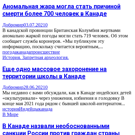
Аномальная жара могла стать причиной
смерти более 700 человек в Канаде
Добромир
03.07.2021
0
В канадской провинции Британская Колумбия жертвами
аномально жаркой погоды могли стать 719 человек. Об этом
сообщает служба коронеров. «Мы публикуем эту
информацию, поскольку считается вероятным,...
погода
канада
происшествие
История. Запретная археология.
Еще одно массовое захоронение на
территории школы в Канаде
Добромир
28.06.2021
0
Мы недавно с вами обсуждали, как в Канаде индейских детей
«окультуривали» через унижения, избиения и голодовку В
конце мая 2021 года рядом с бывшей школой-интернатом...
история
Индейцы
канада
В Мире
В Канаде назвали необоснованными
санкции России против граждан страны