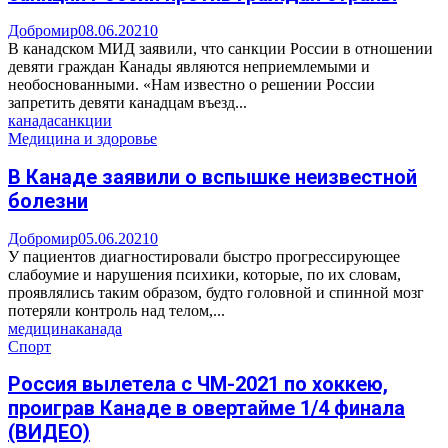
Добромир
08.06.2021
0
В канадском МИД заявили, что санкции России в отношении
девяти граждан Канады являются неприемлемыми и
необоснованными. «Нам известно о решении России
запретить девяти канадцам въезд...
канада
санкции
Медицина и здоровье
В Канаде заявили о вспышке неизвестной
болезни
Добромир
05.06.2021
0
У пациентов диагностировали быстро прогрессирующее
слабоумие и нарушения психики, которые, по их словам,
проявлялись таким образом, будто головной и спинной мозг
потеряли контроль над телом,...
медицина
канада
Спорт
Россия вылетела с ЧМ-2021 по хоккею,
проиграв Канаде в овертайме 1/4 финала
(ВИДЕО)