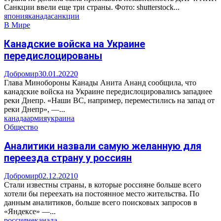
Санкции ввели еще три страны. Фото: shutterstock...
япония
канада
санкции
В Мире
Канадские войска на Украине
передислоцированы
Добромир
30.01.2022
0
Глава Минобороны Канады Анита Ананд сообщила, что
канадские войска на Украине передислоцировались западнее
реки Днепр. «Наши ВС, например, переместились на запад от
реки Днепр», —...
канада
армия
украина
Общество
Аналитики назвали самую желанную для
переезда страну у россиян
Добромир
02.12.2021
0
Стали известны страны, в которые россияне больше всего
хотели бы переехать на постоянное место жительства. По
данным аналитиков, больше всего поисковых запросов в
«Яндексе» —...
россияне
канада