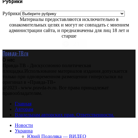
Рубрики
Рубрики
Материалы предоставляются исключительно в
ознакомительных целях и могут не совпадать с мнением
администрации сайта, и предназначены для лиц 18 лет и
старше
Правда-ТВ.ru
О нас
Правда-ТВ - Дискуссионно политическая
площадка.Использование материалов издания допускается
только при одновременном размещении гиперссылки на
оригинал в «Правда-ТВ»
@2023 - www.pravda-tv.ru. Все права принадлежат
правообладателям.
Главная
Авторам
Владельцам авторских прав. Ответственности.
Новости
Украина
Юрий Подоляка — ВИДЕО