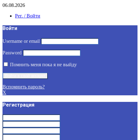
06.08.2026
Рег. / Войти
Войти
Username or email
Password
Помнить меня пока я не выйду
Вспомнить пароль?
X
Регистрация