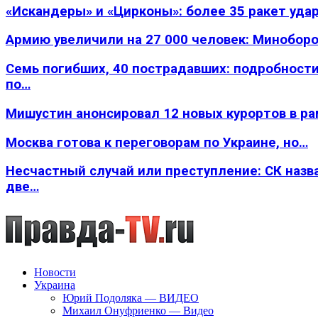
«Искандеры» и «Цирконы»: более 35 ракет уда
Армию увеличили на 27 000 человек: Минобор
Семь погибших, 40 пострадавших: подробности
по…
Мишустин анонсировал 12 новых курортов в р
Москва готова к переговорам по Украине, но…
Несчастный случай или преступление: СК назв
две…
Новости
Украина
Юрий Подоляка — ВИДЕО
Михаил Онуфриенко — Видео