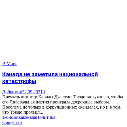
В Мире
Канада не заметила национальной
катастрофы
Добромир
22.09.2021
0
Премьер-министр Канады Джастин Трюдо заслуживал, чтобы
его Либеральная партия проиграла досрочные выборы.
Проблема не только в коррупционных скандалах, но и в том,
что Трюдо проявил...
экономика
канада
Политика
Общество