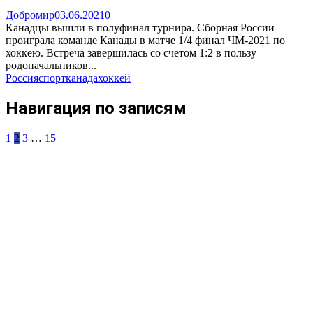
Добромир
03.06.2021
0
Канадцы вышли в полуфинал турнира. Сборная России
проиграла команде Канады в матче 1/4 финал ЧМ-2021 по
хоккею. Встреча завершилась со счетом 1:2 в пользу
родоначальников...
Россия
спорт
канада
хоккей
Навигация по записям
1
2
3
…
15