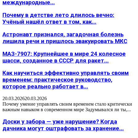
международные...
Почему в детстве лето длилось вечно:
Учёный нашёл ответ в том, как...
Астронавт признался, загадочная болезнь
лишила речи и пришлось эвакуировать МКС
МАЗ-7907: Крупнейшее в мире 24 колесное
шасси, созданное в СССР для ракет...
Как научиться эффективно управлять своим
временем: практическое руководство,
которое реально работает в...
20.03.2026
20.03.2026
Почему умение управлять своим временем стало критически
важным навыком в современном мире Задумывался ли ты,...
Доски у забора — уже нарушение? Когда
дачника могут оштрафовать за хранение...