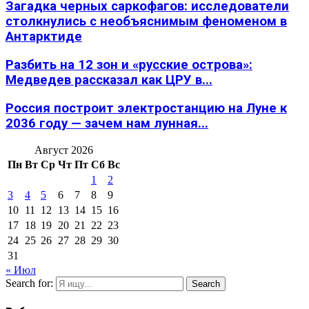
Загадка черных саркофагов: исследователи
столкнулись с необъяснимым феноменом в
Антарктиде
Разбить на 12 зон и «русские острова»:
Медведев рассказал как ЦРУ в...
Россия построит электростанцию на Луне к
2036 году — зачем нам лунная...
Август 2026
Пн
Вт
Ср
Чт
Пт
Сб
Вс
1
2
3
4
5
6
7
8
9
10
11
12
13
14
15
16
17
18
19
20
21
22
23
24
25
26
27
28
29
30
31
« Июл
Search for:
Search