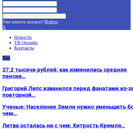
Уже имеете аккаунт?
Войти
X
Новости
ТВ Онлайн
Контакты
Топ
27,2 тысячи рублей: как изменилась средняя
пенсия…
Григорий Лепс извинился перед фанатами из-з
повторной…
Ученые: Население Земли нужно уменьшить б
чем…
Литва осталась ни с чем: Хитрость Кремля…