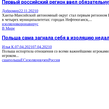
Первый российский регион ввел обязательн
Добромир
22.11.2021
0
Ханты-Мансийский автономный округ стал первым регионом Рос
в четырех муниципалитетах: городах Нефтеюганск,...
изоляция
коронавирус
В Мире
Польша сама загнала себя в изоляцию неда
Илья К.
07.04.2021
07.04.2021
0
Польша испортила отношения со всеми важнейшими игроками н
игроком...
сша
польша
ЕС
изоляция
дзен
Россия