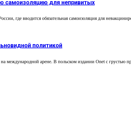
ую самоизоляцию для непривитых
сии, где вводится обязательная самоизоляция для невакциниро
льновидной политикой
а международной арене. В польском издании Onet с грустью п