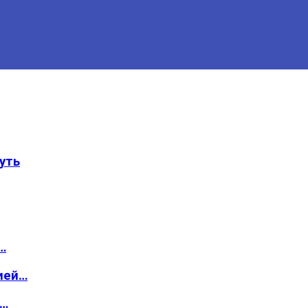
уть
…
ией…
о…