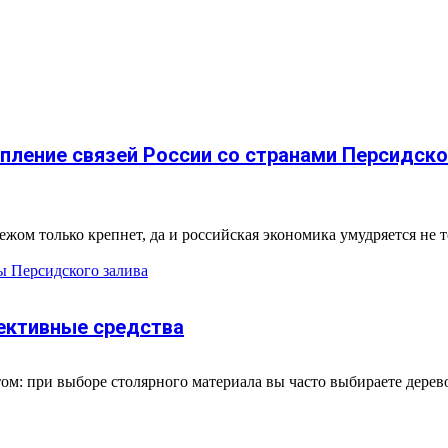
пление связей России со странами Персидско
ом только крепнет, да и российская экономика умудряется не то
ы Персидского залива
ективные средства
том: при выборе столярного материала вы часто выбираете дерево.