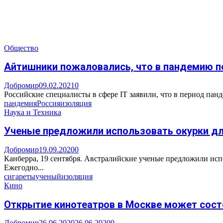
Общество
Айтишники пожаловались, что в пандемию п
Добромир
09.02.2021
0
Российские специалисты в сфере IT заявили, что в период панд
пандемия
Россия
изоляция
Наука и Техника
Ученые предложили использовать окурки дл
Добромир
19.09.2020
0
Канберра, 19 сентября. Австралийские ученые предложили испол
Ежегодно...
сигареты
ученый
изоляция
Кино
Открытие кинотеатров в Москве может сост
Добромир
26.06.2020
26.06.2020
0