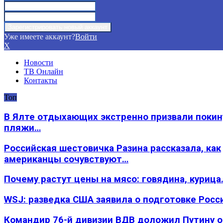
Уже имеете аккаунт?
Войти
X
Новости
ТВ Онлайн
Контакты
Топ
В Ялте отдыхающих экстренно призвали покин
пляжи…
Российская шестовичка Разина рассказала, как
американцы сочувствуют…
Почему растут цены на мясо: говядина, курица
WSJ: разведка США заявила о подготовке Росс
Командир 76-й дивизии ВДВ доложил Путину 