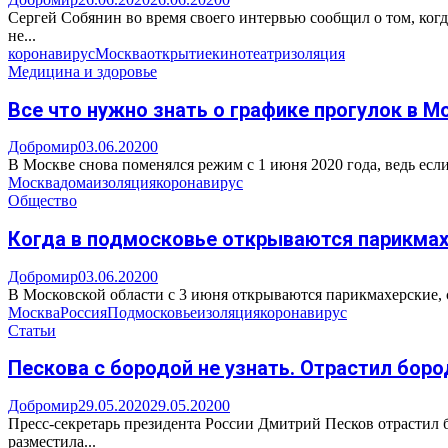
Сергей Собянин во время своего интервью сообщил о том, ког
не...
коронавирус
Москва
открытие
кинотеатр
изоляция
Медицина и здоровье
Все что нужно знать о графике прогулок в М
Добромир
03.06.2020
0
В Москве снова поменялся режим с 1 июня 2020 года, ведь есл
Москва
дома
изоляция
коронавирус
Общество
Когда в подмосковье открываются парикмахе
Добромир
03.06.2020
0
В Московской области с 3 июня открываются парикмахерские, са
Москва
Россия
Подмосковье
изоляция
коронавирус
Статьи
Пескова с бородой не узнать. Отрастил бор
Добромир
29.05.2020
29.05.2020
0
Пресс-секретарь президента России Дмитрий Песков отрастил б
разместила...