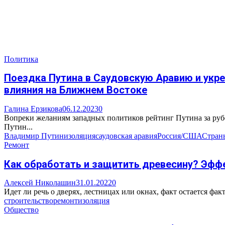
Политика
Поездка Путина в Саудовскую Аравию и укре
влияния на Ближнем Востоке
Галина Ерзикова
06.12.2023
0
Вопреки желаниям западных политиков рейтинг Путина за рубеж
Путин...
Владимир Путин
изоляция
саудовская аравия
Россия/США
Стран
Ремонт
Как обработать и защитить древесину? Эфф
Алексей Николашин
31.01.2022
0
Идет ли речь о дверях, лестницах или окнах, факт остается фак
строительство
ремонт
изоляция
Общество