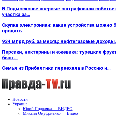
В Подмосковье впервые оштрафовали собстве
участка за…
Скупка электроники: какие устройства можно 
продать
934 млрд руб. за месяц: нефтегазовые доходы
Персики, нектарины и ежевика: турецкие фрук
бьют…
Семья из Прибалтики переехала в Россию и…
Новости
Украина
Юрий Подоляка — ВИДЕО
Михаил Онуфриенко — Видео