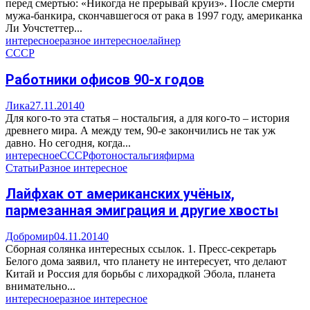
перед смертью: «Никогда не прерывай круиз». После смерти
мужа-банкира, скончавшегося от рака в 1997 году, американка
Ли Уочстеттер...
интересное
разное интересное
лайнер
СССР
Работники офисов 90-х годов
Лика
27.11.2014
0
Для кого-то эта статья – ностальгия, а для кого-то – история
древнего мира. А между тем, 90-е закончились не так уж
давно. Но сегодня, когда...
интересное
СССР
фото
ностальгия
фирма
Статьи
Разное интересное
Лайфхак от американских учёных,
пармезанная эмиграция и другие хвосты
Добромир
04.11.2014
0
Сборная солянка интересных ссылок. 1. Пресс-секретарь
Белого дома заявил, что планету не интересует, что делают
Китай и Россия для борьбы с лихорадкой Эбола, планета
внимательно...
интересное
разное интересное