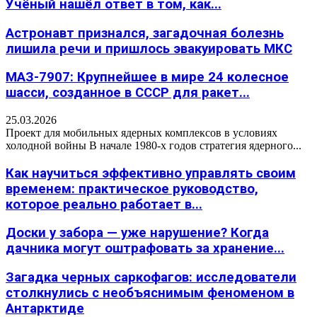
Учёный нашёл ответ в том, как...
Астронавт признался, загадочная болезнь
лишила речи и пришлось эвакуировать МКС
МАЗ-7907: Крупнейшее в мире 24 колесное
шасси, созданное в СССР для ракет...
25.03.2026
Проект для мобильных ядерных комплексов в условиях
холодной войны В начале 1980-х годов стратегия ядерного...
Как научиться эффективно управлять своим
временем: практическое руководство,
которое реально работает в...
Доски у забора — уже нарушение? Когда
дачника могут оштрафовать за хранение...
Загадка черных саркофагов: исследователи
столкнулись с необъяснимым феноменом в
Антарктиде