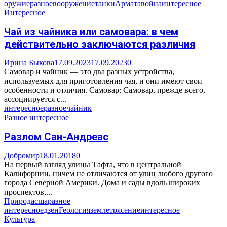
оружие
разное
вооружение
танки
Армата
война
интересное
Интересное
Чай из чайника или самовара: в чем
действительно заключаются различия
Ирина Быкова
17.09.2023
17.09.2023
0
Самовар и чайник — это два разных устройства,
используемых для приготовления чая, и они имеют свои
особенности и отличия. Самовар: Самовар, прежде всего,
ассоциируется с...
интересное
разное
чайник
Разное интересное
Разлом Сан-Андреас
Добромир
18.01.2018
0
На первый взгляд улицы Тафта, что в центральной
Калифорнии, ничем не отличаются от улиц любого другого
города Северной Америки. Дома и сады вдоль широких
проспектов,...
Природа
сша
разное
интересное
дзен
Геология
землетрясение
интересное
Культура