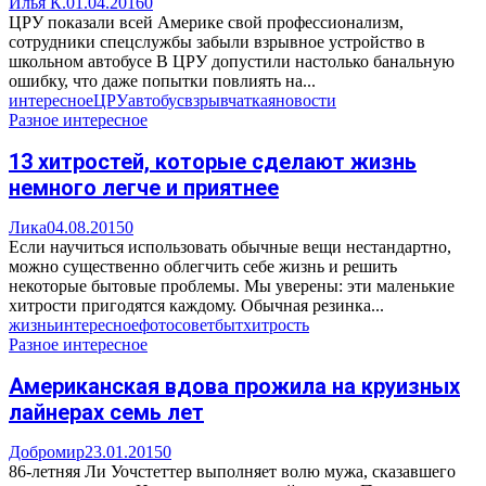
Илья К.
01.04.2016
0
ЦРУ показали всей Америке свой профессионализм,
сотрудники спецслужбы забыли взрывное устройство в
школьном автобусе В ЦРУ допустили настолько банальную
ошибку, что даже попытки повлиять на...
интересное
ЦРУ
автобус
взрывчатка
яновости
Разное интересное
13 хитростей, которые сделают жизнь
немного легче и приятнее
Лика
04.08.2015
0
Если научиться использовать обычные вещи нестандартно,
можно существенно облегчить себе жизнь и решить
некоторые бытовые проблемы. Мы уверены: эти маленькие
хитрости пригодятся каждому. Обычная резинка...
жизнь
интересное
фото
совет
быт
хитрость
Разное интересное
Американская вдова прожила на круизных
лайнерах семь лет
Добромир
23.01.2015
0
86-летняя Ли Уочстеттер выполняет волю мужа, сказавшего