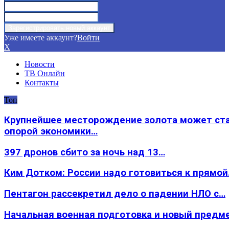
Уже имеете аккаунт?
Войти
X
Новости
ТВ Онлайн
Контакты
Топ
Крупнейшее месторождение золота может ст
опорой экономики…
397 дронов сбито за ночь над 13…
Ким Дотком: России надо готовиться к прямо
Пентагон рассекретил дело о падении НЛО с…
Начальная военная подготовка и новый предм