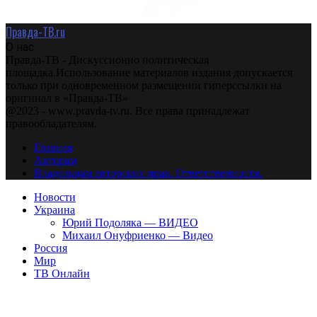
Правда-ТВ.ru
О нас
Правда-ТВ - Дискуссионно политическая
площадка.Использование материалов издания допускается
только при одновременном размещении гиперссылки на
оригинал в «Правда-ТВ»
@2023 - www.pravda-tv.ru. Все права принадлежат
правообладателям.
Главная
Авторам
Владельцам авторских прав. Ответственности.
Новости
Украина
Юрий Подоляка — ВИДЕО
Михаил Онуфриенко — Видео
Россия
Мир
ТВ Онлайн