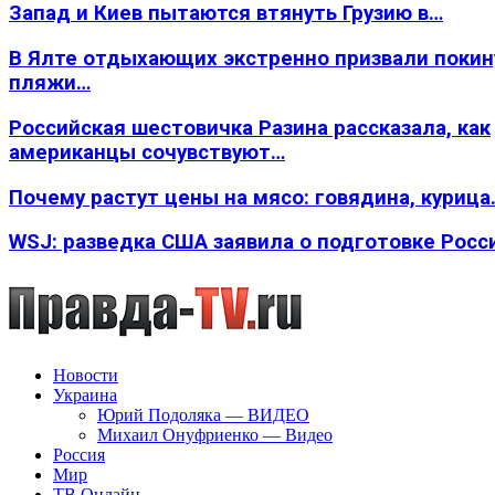
Запад и Киев пытаются втянуть Грузию в…
В Ялте отдыхающих экстренно призвали покин
пляжи…
Российская шестовичка Разина рассказала, как
американцы сочувствуют…
Почему растут цены на мясо: говядина, курица
WSJ: разведка США заявила о подготовке Росс
Новости
Украина
Юрий Подоляка — ВИДЕО
Михаил Онуфриенко — Видео
Россия
Мир
ТВ Онлайн