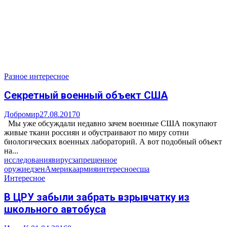
Разное интересное
Секретный военный объект США
Добромир
27.08.2017
0
Мы уже обсуждали недавно зачем военные США покупают
живые ткани россиян и обустраивают по миру сотни
биологических военных лабораторий. А вот подобный объект
на...
исследования
вирус
запрещенное
оружие
дзен
Америка
армия
интересное
сша
Интересное
В ЦРУ забыли забрать взрывчатку из
школьного автобуса