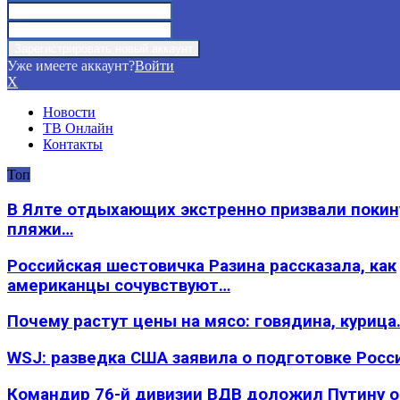
Уже имеете аккаунт?
Войти
X
Новости
ТВ Онлайн
Контакты
Топ
В Ялте отдыхающих экстренно призвали покин
пляжи…
Российская шестовичка Разина рассказала, как
американцы сочувствуют…
Почему растут цены на мясо: говядина, курица
WSJ: разведка США заявила о подготовке Росс
Командир 76-й дивизии ВДВ доложил Путину 