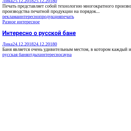
Лика
25.12.2018
25.12.2018
0
Печать представляет собой технологию многократного произво
производства печатной продукции на порядок...
реклама
интересно
продукция
печать
Разное интересное
Интересно о русской бане
Лика
24.12.2018
24.12.2018
0
Баня является очень удивительным местом, в котором каждый из
русская баня
отдых
интересно
сауна