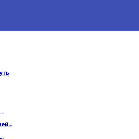
уть
…
ией…
о…