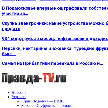
В Подмосковье впервые оштрафовали собстве
участка за…
Скупка электроники: какие устройства можно 
продать
934 млрд руб. за месяц: нефтегазовые доходы
Персики, нектарины и ежевика: турецкие фрук
бьют…
Семья из Прибалтики переехала в Россию и…
Новости
Украина
Юрий Подоляка — ВИДЕО
Михаил Онуфриенко — Видео