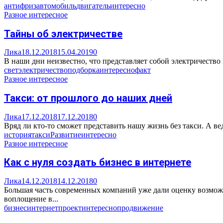
антифриз
автомобиль
двигатель
интересно
Разное интересное
Тайны об электричестве
Лика
18.12.2018
15.04.2019
0
В наши дни неизвестно, что представляет собой электричество и
свет
электричество
подборка
интересно
факт
Разное интересное
Такси: от прошлого до наших дней
Лика
17.12.2018
17.12.2018
0
Вряд ли кто-то сможет представить нашу жизнь без такси. А ве
история
такси
Развитие
интересно
Разное интересное
Как с нуля создать бизнес в интернете
Лика
14.12.2018
14.12.2018
0
Большая часть современных компаний уже дали оценку возможн
воплощение в...
бизнес
интернет
проект
интересно
продвижение