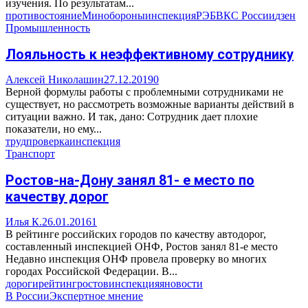
изучения. По результатам...
противостояние
Минобороны
инспекция
РЭБ
ВКС России
дзен
Промышленность
Лояльность к неэффективному сотруднику
Алексей Николашин
27.12.2019
0
Верной формулы работы с проблемными сотрудниками не
существует, но рассмотреть возможные варианты действий в
ситуации важно. И так, дано: Сотрудник дает плохие
показатели, но ему...
труд
проверка
инспекция
Транспорт
Ростов-на-Дону занял 81- е место по
качеству дорог
Илья К.
26.01.2016
1
В рейтинге российских городов по качеству автодорог,
составленный инспекцией ОНФ, Ростов занял 81-е место
Недавно инспекция ОНФ провела проверку во многих
городах Российской Федерации. В...
дороги
рейтинг
ростов
инспекция
яновости
В России
Экспертное мнение