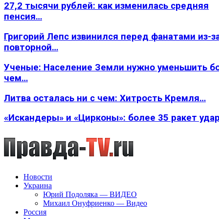
27,2 тысячи рублей: как изменилась средняя
пенсия…
Григорий Лепс извинился перед фанатами из-з
повторной…
Ученые: Население Земли нужно уменьшить б
чем…
Литва осталась ни с чем: Хитрость Кремля…
«Искандеры» и «Цирконы»: более 35 ракет уда
Новости
Украина
Юрий Подоляка — ВИДЕО
Михаил Онуфриенко — Видео
Россия