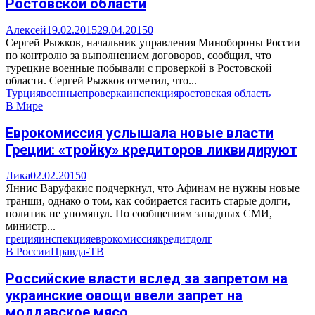
Ростовской области
Алексей
19.02.2015
29.04.2015
0
Сергей Рыжков, начальник управления Минобороны России
по контролю за выполнением договоров, сообщил, что
турецкие военные побывали с проверкой в Ростовской
области. Сергей Рыжков отметил, что...
Турция
военные
проверка
инспекция
ростовская область
В Мире
Еврокомиссия услышала новые власти
Греции: «тройку» кредиторов ликвидируют
Лика
02.02.2015
0
Яннис Варуфакис подчеркнул, что Афинам не нужны новые
транши, однако о том, как собирается гасить старые долги,
политик не упомянул. По сообщениям западных СМИ,
министр...
греция
инспекция
еврокомиссия
кредит
долг
В России
Правда-ТВ
Российские власти вслед за запретом на
украинские овощи ввели запрет на
молдавское мясо