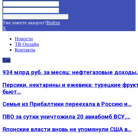
Уже имеете аккаунт?
Войти
X
Новости
ТВ Онлайн
Контакты
Топ
934 млрд руб. за месяц: нефтегазовые доходы
Персики, нектарины и ежевика: турецкие фрук
бьют…
Семья из Прибалтики переехала в Россию и…
ПВО за сутки уничтожила 20 авиабомб ВСУ,…
Японские власти вновь не упомянули США в…