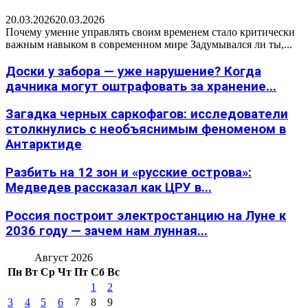
20.03.2026
20.03.2026
Почему умение управлять своим временем стало критически
важным навыком в современном мире Задумывался ли ты,...
Доски у забора — уже нарушение? Когда
дачника могут оштрафовать за хранение...
Загадка черных саркофагов: исследователи
столкнулись с необъяснимым феноменом в
Антарктиде
Разбить на 12 зон и «русские острова»:
Медведев рассказал как ЦРУ в...
Россия построит электростанцию на Луне к
2036 году — зачем нам лунная...
Август 2026
Пн
Вт
Ср
Чт
Пт
Сб
Вс
1
2
3
4
5
6
7
8
9