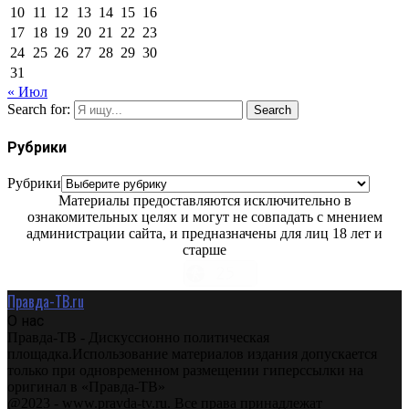
10
11
12
13
14
15
16
17
18
19
20
21
22
23
24
25
26
27
28
29
30
31
« Июл
Search for:
Search
Рубрики
Рубрики
Материалы предоставляются исключительно в
ознакомительных целях и могут не совпадать с мнением
администрации сайта, и предназначены для лиц 18 лет и
старше
Правда-ТВ.ru
О нас
Правда-ТВ - Дискуссионно политическая
площадка.Использование материалов издания допускается
только при одновременном размещении гиперссылки на
оригинал в «Правда-ТВ»
@2023 - www.pravda-tv.ru. Все права принадлежат