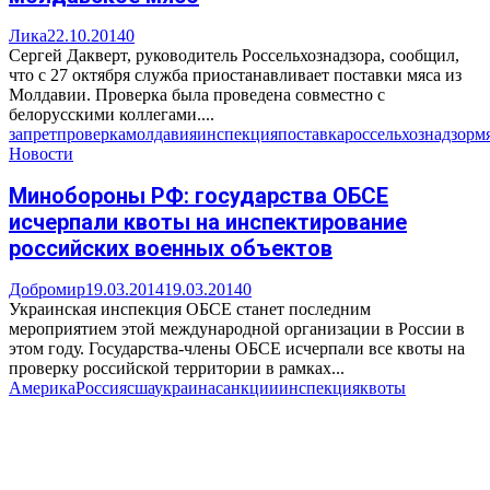
Лика
22.10.2014
0
Сергей Дакверт, руководитель Россельхознадзора, сообщил,
что с 27 октября служба приостанавливает поставки мяса из
Молдавии. Проверка была проведена совместно с
белорусскими коллегами....
запрет
проверка
молдавия
инспекция
поставка
россельхознадзор
м
Новости
Минобороны РФ: государства ОБСЕ
исчерпали квоты на инспектирование
российских военных объектов
Добромир
19.03.2014
19.03.2014
0
Украинская инспекция ОБСЕ станет последним
мероприятием этой международной организации в России в
этом году. Государства-члены ОБСЕ исчерпали все квоты на
проверку российской территории в рамках...
Америка
Россия
сша
украина
санкции
инспекция
квоты