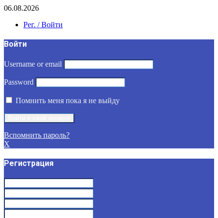
06.08.2026
Рег. / Войти
Войти
Username or email
Password
Помнить меня пока я не выйду
Вспомнить пароль?
X
Регистрация