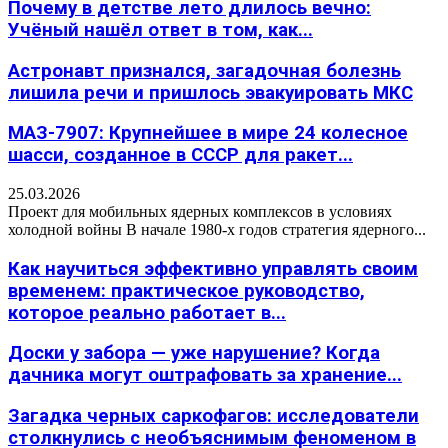
Почему в детстве лето длилось вечно:
Учёный нашёл ответ в том, как...
Астронавт признался, загадочная болезнь
лишила речи и пришлось эвакуировать МКС
МАЗ-7907: Крупнейшее в мире 24 колесное
шасси, созданное в СССР для ракет...
25.03.2026
Проект для мобильных ядерных комплексов в условиях
холодной войны В начале 1980-х годов стратегия ядерного...
Как научиться эффективно управлять своим
временем: практическое руководство,
которое реально работает в...
Доски у забора — уже нарушение? Когда
дачника могут оштрафовать за хранение...
Загадка черных саркофагов: исследователи
столкнулись с необъяснимым феноменом в