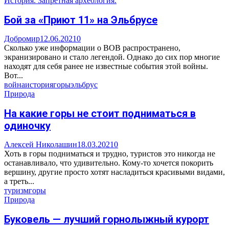
История. Запретная археология.
Бой за «Приют 11» на Эльбрусе
Добромир
12.06.2021
0
Сколько уже информации о ВОВ распространено,
экранизировано и стало легендой. Однако до сих пор многие
находят для себя ранее не известные события этой войны.
Вот...
война
история
горы
эльбрус
Природа
На какие горы не стоит подниматься в
одиночку
Алексей Николашин
18.03.2021
0
Хоть в горы подниматься и трудно, туристов это никогда не
останавливало, что удивительно. Кому-то хочется покорить
вершину, другие просто хотят насладиться красивыми видами,
а треть...
туризм
горы
Природа
Буковель — лучший горнолыжный курорт