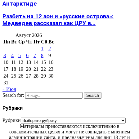
Антарктиде
Разбить на 12 зон и «русские острова»:
Медведев рассказал как ЦРУ в...
Август 2026
Пн
Вт
Ср
Чт
Пт
Сб
Вс
1
2
3
4
5
6
7
8
9
10
11
12
13
14
15
16
17
18
19
20
21
22
23
24
25
26
27
28
29
30
31
« Июл
Search for:
Search
Рубрики
Рубрики
Материалы предоставляются исключительно в
ознакомительных целях и могут не совпадать с мнением
администрации сайта, и предназначены для лиц 18 лет и