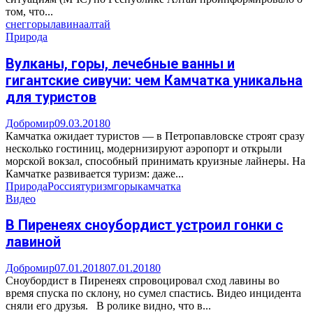
том, что...
снег
горы
лавина
алтай
Природа
Вулканы, горы, лечебные ванны и
гигантские сивучи: чем Камчатка уникальна
для туристов
Добромир
09.03.2018
0
Камчатка ожидает туристов — в Петропавловске строят сразу
несколько гостиниц, модернизируют аэропорт и открыли
морской вокзал, способный принимать круизные лайнеры. На
Камчатке развивается туризм: даже...
Природа
Россия
туризм
горы
камчатка
Видео
В Пиренеях сноубордист устроил гонки с
лавиной
Добромир
07.01.2018
07.01.2018
0
Сноубордист в Пиренеях спровоцировал сход лавины во
время спуска по склону, но сумел спастись. Видео инцидента
сняли его друзья. В ролике видно, что в...