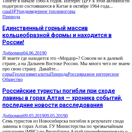
Тибете в начале 1960-х годов. Интерес ЦРУ к этой активности
подогрело состоявшееся в Китае в октябре 1964 года...
сша
ЦРУ
индия
ядерное топливо
горы
Природа
Единственный горный массив
кольцеобразной формы и находится в
России!
Добромир
04.06.2019
0
И знаете где находится это «Мордор»? Совсем не в далекой
стране, а на Дальнем Востоке России. Мы много чего не знаем
про свою страну. Давайте...
горы
Геология
мегалиты
Природа
Россия
разное интересное
Общество
Российские туристы погибли при сходе
лавины в горах Алтая — хроника событий,
последние новости расследования
Добромир
09.05.2019
09.05.2019
0
Семь туристов из Новосибирска погибли в результате схода
лавины в горах Алтая. ГУ Министерства по чрезвычайным
ситуациям (МЧС) по Республике Алтай проинформировало о