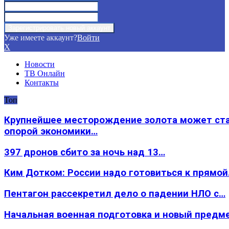
Уже имеете аккаунт?
Войти
X
Новости
ТВ Онлайн
Контакты
Топ
Крупнейшее месторождение золота может ст
опорой экономики…
397 дронов сбито за ночь над 13…
Ким Дотком: России надо готовиться к прямо
Пентагон рассекретил дело о падении НЛО с…
Начальная военная подготовка и новый предм