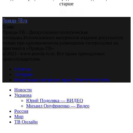
старше
Правда-ТВ.ru
О нас
Правда-ТВ - Дискуссионно политическая
площадка.Использование материалов издания допускается
только при одновременном размещении гиперссылки на
оригинал в «Правда-ТВ»
@2023 - www.pravda-tv.ru. Все права принадлежат
правообладателям.
Главная
Авторам
Владельцам авторских прав. Ответственности.
Новости
Украина
Юрий Подоляка — ВИДЕО
Михаил Онуфриенко — Видео
Россия
Мир
ТВ Онлайн