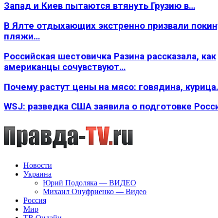
Запад и Киев пытаются втянуть Грузию в…
В Ялте отдыхающих экстренно призвали покин
пляжи…
Российская шестовичка Разина рассказала, как
американцы сочувствуют…
Почему растут цены на мясо: говядина, курица
WSJ: разведка США заявила о подготовке Росс
Новости
Украина
Юрий Подоляка — ВИДЕО
Михаил Онуфриенко — Видео
Россия
Мир
ТВ Онлайн